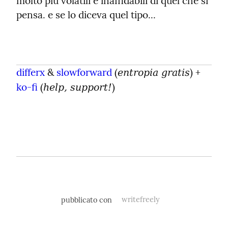
molto più volatili e inaffidabili di quel che si 
pensa. e se lo diceva quel tipo...
differx
 & 
slowforward
 (
) + 
entropia gratis
ko-fi
 (
)
help, support!
pubblicato con
writefreely