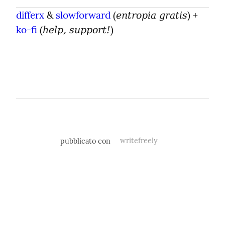
differx
 & 
slowforward
 (
) + 
entropia gratis
ko-fi
 (
)
help, support!
pubblicato con
writefreely