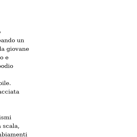
 
eando un 
a giovane 
 e 
odio 
le. 
cciata 
smi 
scala, 
biamenti 