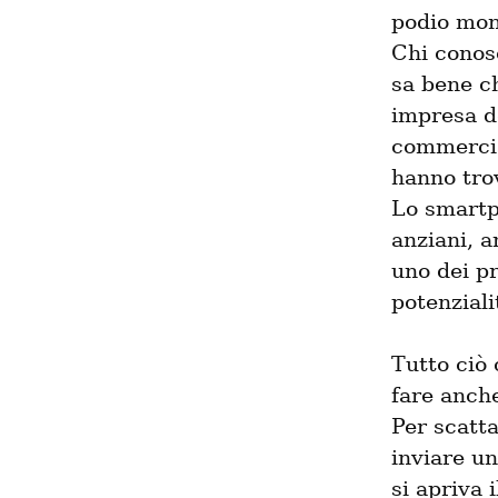
podio mond
Chi conosc
sa bene ch
impresa d
commerciab
hanno trov
Lo smartph
anziani, a
uno dei pr
potenziali
Tutto ciò 
fare anch
Per scatta
inviare un
si apriva 