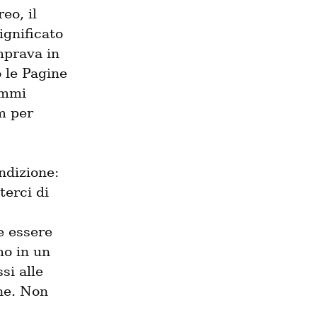
o, il 
ignificato 
mprava in 
 le Pagine 
mmi 
m per 
dizione: 
erci di 
 essere 
o in un 
i alle 
ne. Non 