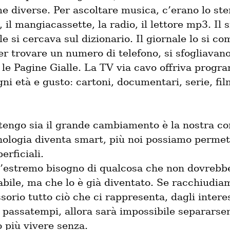
e diverse. Per ascoltare musica, c’erano lo stere
, il mangiacassette, la radio, il lettore mp3. Il s
le si cercava sul dizionario. Il giornale lo si co
er trovare un numero di telefono, si sfogliavano
le Pagine Gialle. La TV via cavo offriva progra
gni età e gusto: cartoni, documentari, serie, fil
tengo sia il grande cambiamento è la nostra con
nologia diventa smart, più noi possiamo permett
rficiali.

’estremo bisogno di qualcosa che non dovrebbe
bile, ma che lo è già diventato. Se racchiudiam
sorio tutto ciò che ci rappresenta, dagli interess
 passatempi, allora sarà impossibile separarse
più vivere senza.