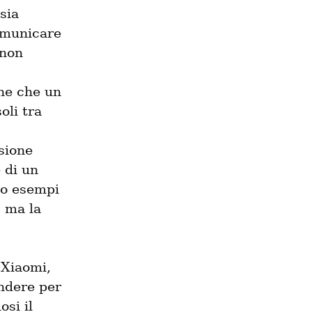
ia 
omunicare 
non 
ne che un 
li tra 
sione 
di un 
no esempi 
 ma la 
Xiaomi, 
ndere per 
si il 