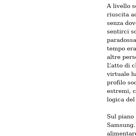
A livello 
riuscita a
senza dov
sentirci s
paradossa
tempo eran
altre pers
L’atto di 
virtuale h
profilo so
estremi, c
logica del
Sul piano 
Samsung...
alimentare