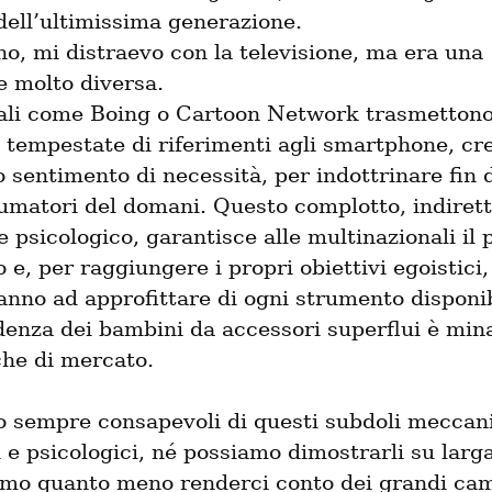
dell’ultimissima generazione.

, mi distraevo con la televisione, ma era una 
e molto diversa.

ali come Boing o Cartoon Network trasmettono
 tempestate di riferimenti agli smartphone, cr
sentimento di necessità, per indottrinare fin d
umatori del domani. Questo complotto, indiretto
psicologico, garantisce alle multinazionali il p
e, per raggiungere i propri obiettivi egoistici, 
nno ad approfittare di ogni strumento disponibi
denza dei bambini da accessori superflui è mina
che di mercato.
 sempre consapevoli di questi subdoli meccani
e psicologici, né possiamo dimostrarli su larga 
mo quanto meno renderci conto dei grandi cam