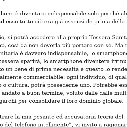
hone è diventato indispensabile solo perché ab
d esso tutto ciò era già essenziale prima della 
, si potrà accedere alla propria Tessera Sanita
p, così da non doverla più portare con sé. Ma m
nitaria è davvero indispensabile, lo smartphone
 tessera sparirà, lo smartphone diventerà irrinun
o un bene di prima necessità e questo lo rende
lmente commerciabile: ogni individuo, di qualsi
o o cultura, potrà possederne uno. Potrebbe ess
andato a buon termine, voluto dalle dalle multi
igarchi per consolidare il loro dominio globale.
rare la mia pesante ed accusatoria teoria del 
 del telefono intelligente”, vi invito a ragionare