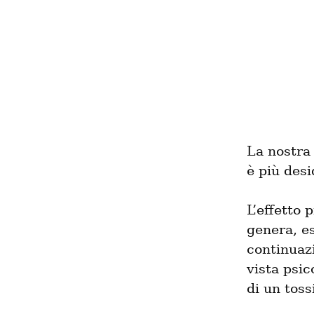
La nostra
è più des
L’effetto 
genera, e
continuazi
vista psi
di un toss