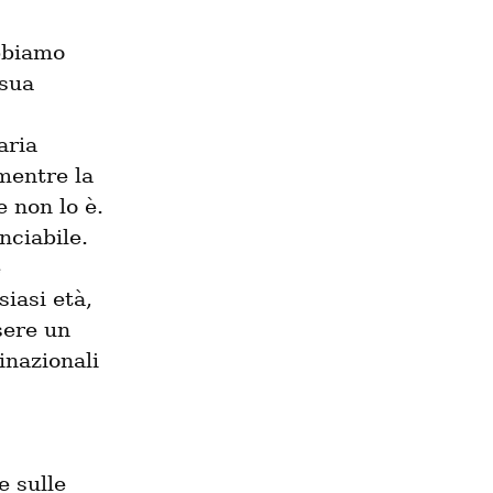
biamo 
sua 
ria 
entre la 
 non lo è.

ciabile.

 
asi età, 
ere un 
nazionali 
 sulle 