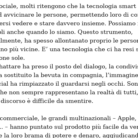
sociale, molti ritengono che la tecnologia smart s
d avvicinare le persone, permettendo loro di c
ersi vedere e stare davvero insieme. Possiamo 
oli anche quando lo siamo. Questo strumento, 
lmente, ha spesso allontanato proprio le perso
o più vicine. E’ una tecnologia che ci ha resi so
one sole.

chattare ha preso il posto del dialogo, la condivi
a sostituito la bevuta in compagnia, l’immagine 
cial ha rimpiazzato il guardarsi negli occhi. So
he non sempre rappresentano la realtà di tutti,
 discorso è difficile da smentire.
commerciale, le grandi multinazionali – Apple, 
 – hanno puntato sul prodotto più facile da ve
 la loro brama di potere e denaro, aggiudicando