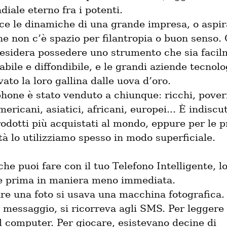
iale eterno fra i potenti.

e le dinamiche di una grande impresa, o aspira
e non c’è spazio per filantropia o buon senso. 
esidera possedere uno strumento che sia facil
ile e diffondibile, e le grandi aziende tecnolo
ato la loro gallina dalle uova d’oro.

one è stato venduto a chiunque: ricchi, poveri,
mericani, asiatici, africani, europei... È indiscu
odotti più acquistati al mondo, eppure per le pr
tà lo utilizziamo spesso in modo superficiale.
che puoi fare con il tuo Telefono Intelligente, lo
e prima in maniera meno immediata.

re una foto si usava una macchina fotografica. 
 messaggio, si ricorreva agli SMS. Per leggere l
il computer. Per giocare, esistevano decine di 