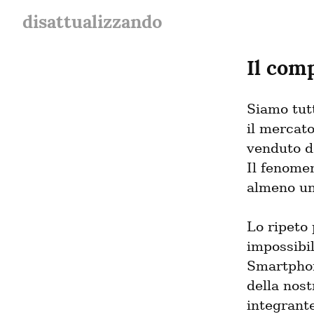
disattualizzando
Il comp
Siamo tutt
il mercato
venduto d
Il fenomen
almeno un
Lo ripeto 
impossibi
Smartphon
della nost