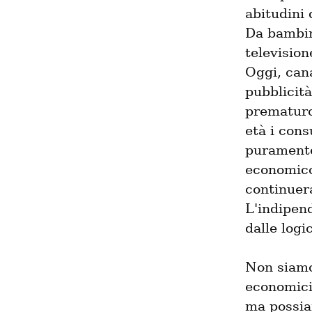
abitudini 
Da bambino
television
Oggi, can
pubblicità
prematuro 
età i cons
puramente 
economico 
continuera
L'indipen
dalle logi
Non siamo
economici 
ma possia