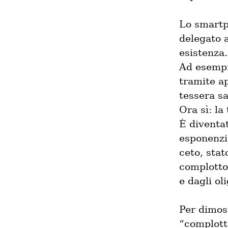
Lo smartp
delegato a
esistenza.

Ad esempio
tramite ap
tessera sa
Ora sì: la
È diventat
esponenzia
ceto, stat
complotto 
e dagli ol
Per dimost
“complotto