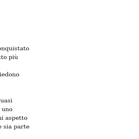
onquistato 
to più 
iedono 
uasi 
 uno 
 aspetto 
 sia parte 