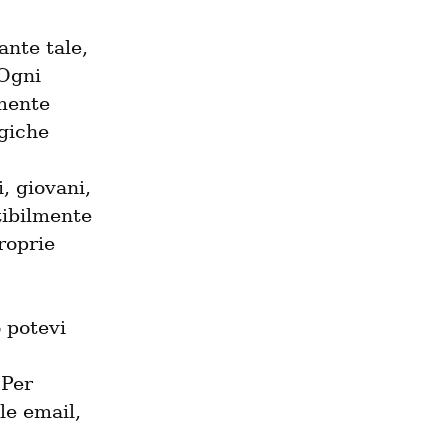
nte tale, 
Ogni 
mente 
giche 
 giovani, 
tibilmente 
oprie 
 potevi 
Per 
e email, 