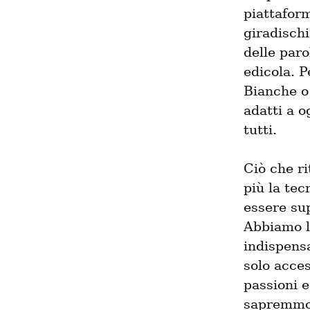
piattaform
giradischi
delle paro
edicola. P
Bianche o 
adatti a o
tutti.
Ciò che ri
più la tec
essere supe
Abbiamo l
indispensa
solo acces
passioni e
sapremmo 