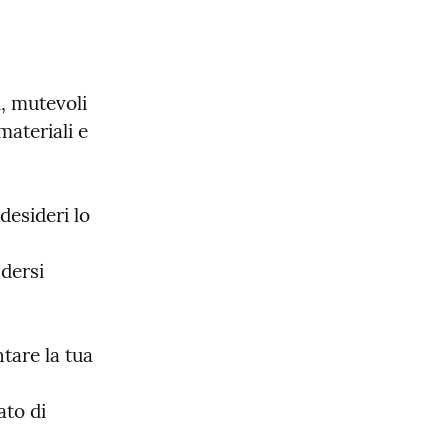
, mutevoli 
ateriali e 
esideri lo 
dersi 
are la tua 
to di 