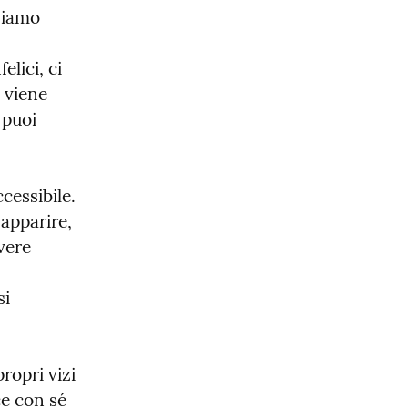
hiamo 
lici, ci 
 viene 
 puoi 
essibile.

apparire, 
vere 
i 
opri vizi 
e con sé 