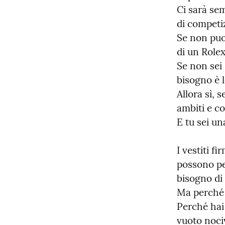
Ci sarà sem
di competiz
Se non puo
di un Rolex
Se non sei 
bisogno è l
Allora sì, s
ambiti e co
E tu sei un
I vestiti f
possono per
bisogno di 
Ma perché t
Perché hai
vuoto nociv