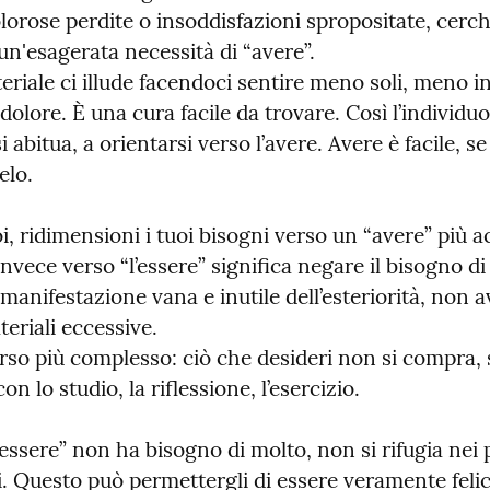
lorose perdite o insoddisfazioni spropositate, cerc
 un'esagerata necessità di “avere”.

eriale ci illude facendoci sentire meno soli, meno infe
 dolore. È una cura facile da trovare. Così l’individuo
i abitua, a orientarsi verso l’avere. Avere è facile, se
elo.
, ridimensioni i tuoi bisogni verso un “avere” più acc
invece verso “l’essere” significa negare il bisogno di 
a manifestazione vana e inutile dell’esteriorità, non a
eriali eccessive.

so più complesso: ciò che desideri non si compra, s
on lo studio, la riflessione, l’esercizio.
essere” non ha bisogno di molto, non si rifugia nei pr
. Questo può permettergli di essere veramente felic