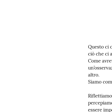
Questo ci o
ciò che ci a
Come avrete
un’osservaz
altro.

Siamo comp
Riflettiamo
percepiamo
essere impo