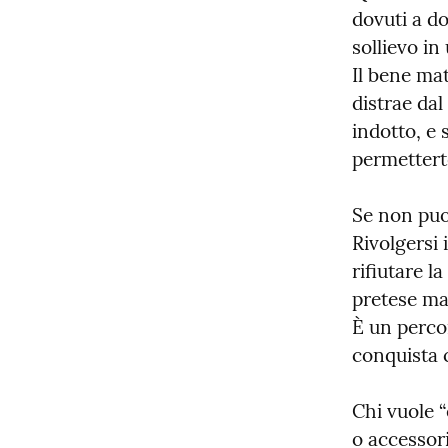
dovuti a do
sollievo in
Il bene mat
distrae dal
indotto, e s
permettert
Se non puoi
Rivolgersi 
rifiutare l
pretese mat
È un percor
conquista c
Chi vuole “
o accessori