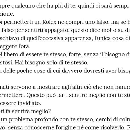
pre qualcuno che ha più di te, quindi ci sarà sempr
ione.

i permetterti un Rolex ne compri uno falso, ma se h
 falso per sentirti appagato, questo dice molto su di 
schiavo di quell’eccessiva apparenza, l’unica cosa di 
eggere l’ora.

ei libero di essere te stesso, forte, senza il bisogno di
stosi. Hai bisogno solo di te stesso.

a delle poche cose di cui davvero dovresti aver biso
irmati servono a mostrare agli altri ciò che non hanno
mettere. Questo può farti sentire meglio con te ste
essere invidiato.

i fa sentire meglio?

 un problema profondo con te stesso, cerchi di colm
o, senza conoscerne l’origine né come risolverlo. Pr