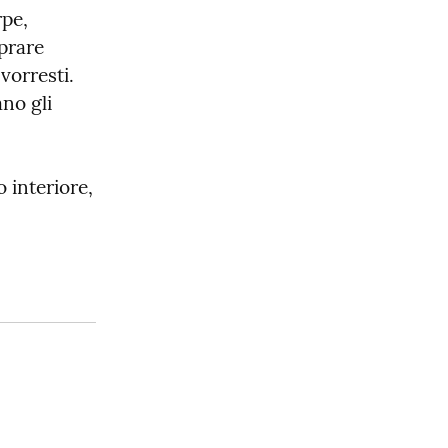
pe, 
prare 
orresti.

no gli 
 interiore, 