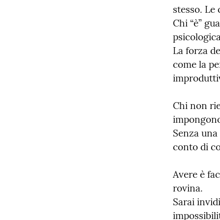
stesso. Le 
Chi “è” gua
psicologica
La forza del
come la per
improduttiv
Chi non rie
impongono, 
Senza una 
conto di co
Avere è fac
rovina.

Sarai invid
impossibili