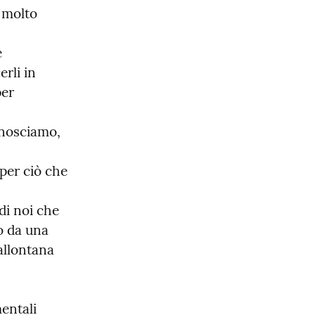
molto 
 
li in 
er 
nosciamo, 
per ciò che 
di noi che 
o da una 
llontana 
ntali 