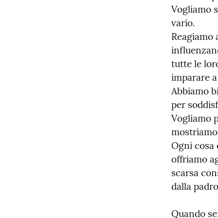
Vogliamo s
vario.

Reagiamo a
influenzan
tutte le lo
imparare a 
Abbiamo bi
per soddisf
Vogliamo pi
mostriamo.
Ogni cosa c
offriamo ag
scarsa con
dalla padro
Quando sen