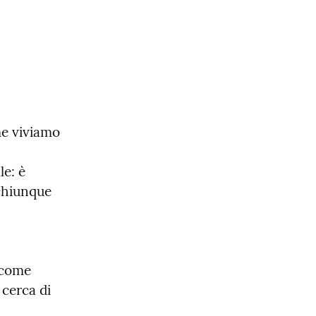
e viviamo 
e: è 
chiunque 
 come 
cerca di 