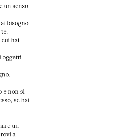
e un senso 
ai bisogno 
te.

cui hai 
 oggetti 
gno.
 e non si 
sso, se hai 
are un 
ovi a 