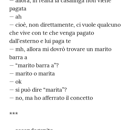
— allora, in realtà la casalinga non viene 
pagata

— ah

— cioè, non direttamente, ci vuole qualcuno 
che vive con te che venga pagato 
dall'esterno e lui paga te

— mh, allora mi dovrò trovare un marito 
barra a

— “marito barra a”?

— marito o marita

— ok

— si può dire “marita”?

— no, ma ho afferrato il concetto
***