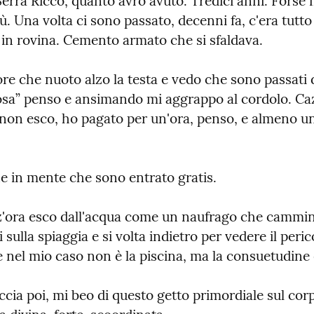
Serra Riccò, quanto avrò avuto. Tredici anni. Forse
ù. Una volta ci sono passato, decenni fa, c'era tutto i
in rovina. Cemento armato che si sfaldava.
e che nuoto alzo la testa e vedo che sono passati d
osa” penso e ansimando mi aggrappo al cordolo. Caz
non esco, ho pagato per un'ora, penso, e almeno un
ne in mente che sono entrato gratis.
ora esco dall'acqua come un naufrago che cammina
i sulla spiaggia e si volta indietro per vedere il peric
nel mio caso non è la piscina, ma la consuetudine e
ccia poi, mi beo di questo getto primordiale sul cor