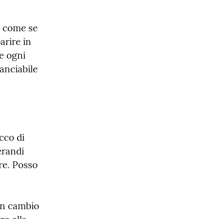
, come se 
rire in 
 ogni 
anciabile 
cco di 
randi 
e. Posso 
in cambio 