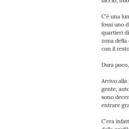
faccio, nu
C'è una lun
fossi uno d
quartieri 
zona della 
con il resto
Dura poco,
Arrivo alla
gente, auto
sono decen
entrare gra
C'era infat