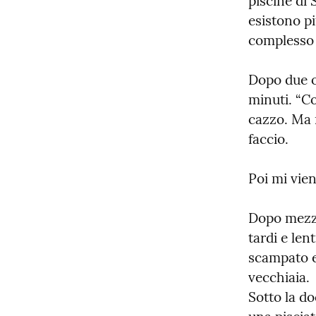
piscine di 
esistono pi
complesso 
Dopo due or
minuti. “C
cazzo. Ma 
faccio.
Poi mi vie
Dopo mezz'
tardi e lent
scampato e 
vecchiaia.

Sotto la do