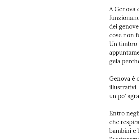
A Genova c
funzionano
dei genoves
cose non f
Un timbro 
appuntamen
gela perch
Genova è co
illustrativi
un po' sgra
Entro negli
che respira
bambini e b