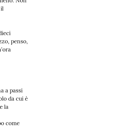
 meno. Non 
l 
ieci 
zo, penso, 
'ora 
 a passi 
olo da cui è 
 la 
po come 