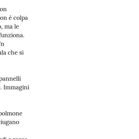
on 
n è colpa 
, ma le 
unziona. 
n 
a che si 
pannelli 
e. Immagini 
 polmone 
ciugano 