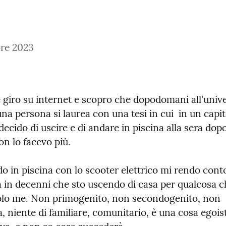
re 2023
 giro su internet e scopro che dopodomani all'univer
a persona si laurea con una tesi in cui  in un capito
decido di uscire e di andare in piscina alla sera dopo
on lo facevo più.
 in piscina con lo scooter elettrico mi rendo conto 
a in decenni che sto uscendo di casa per qualcosa c
olo me. Non primogenito, non secondogenito, non 
, niente di familiare, comunitario, è una cosa egois