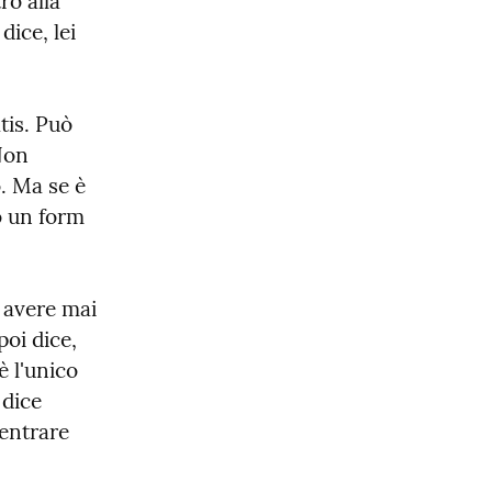
o alla 
ice, lei 
is. Può 
on 
 Ma se è 
 un form 
 avere mai 
oi dice, 
 l'unico 
dice 
entrare 