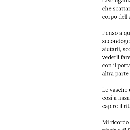
l'asciugama
che scattan
corpo dell'
Penso a qua
secondogen
aiutarli, s
vederli far
con il port
altra parte
Le vasche d
così a fiss
capire il r
Mi ricordo 