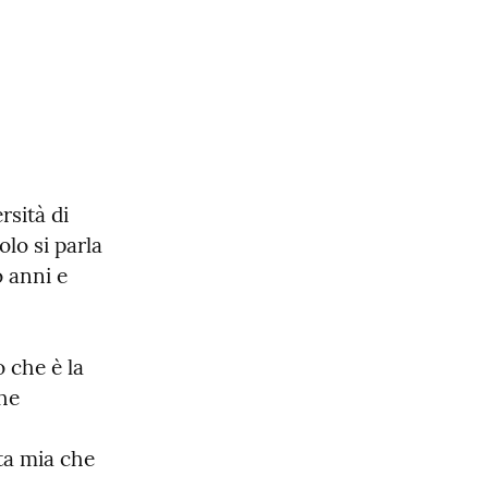
sità di 
lo si parla 
 anni e 
che è la 
he 
ta mia che 