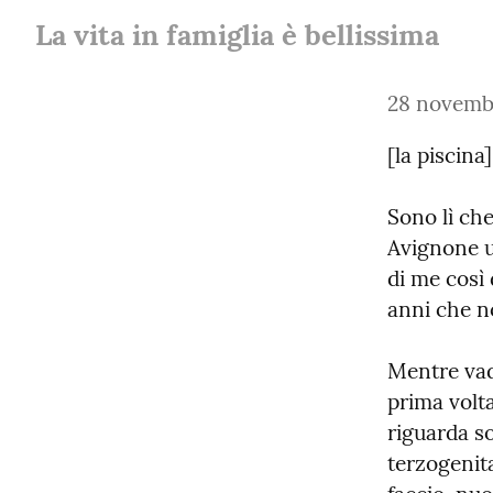
La vita in famiglia è bellissima
28 novemb
[la piscina]
Sono lì che
Avignone un
di me così 
anni che n
Mentre vado
prima volt
riguarda s
terzogenita