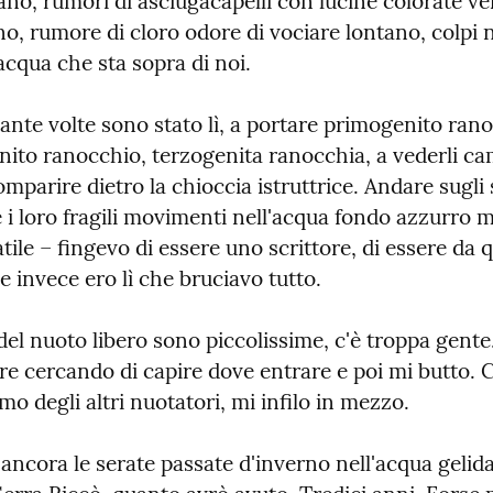
no, rumori di asciugacapelli con lucine colorate ver
o, rumore di cloro odore di vociare lontano, colpi n
acqua che sta sopra di noi.
nte volte sono stato lì, a portare primogenito rano
ito ranocchio, terzogenita ranocchia, a vederli cam
comparire dietro la chioccia istruttrice. Andare sugli s
e i loro fragili movimenti nell'acqua fondo azzurro m
atile – fingevo di essere uno scrittore, di essere da 
 e invece ero lì che bruciavo tutto.
el nuoto libero sono piccolissime, c'è troppa gente.
are cercando di capire dove entrare e poi mi butto. C
itmo degli altri nuotatori, mi infilo in mezzo.
ancora le serate passate d'inverno nell'acqua gelida 