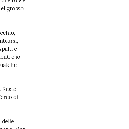
di e rosse 
el grosso 
cchio, 
biarsi, 
palti e 
entre io – 
qualche 
 Resto 
erco di 
delle 