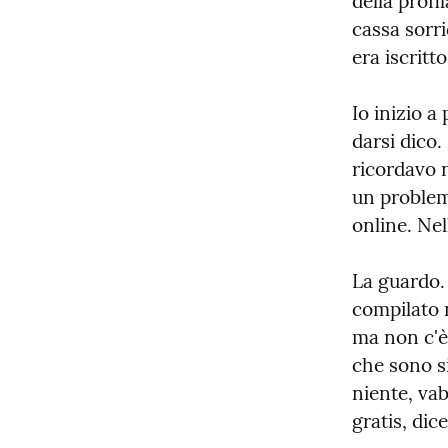
della profi
cassa sorri
era iscritt
Io inizio a
darsi dico
ricordavo 
un problema
online. Nel
La guardo. 
compilato n
ma non c'è 
che sono si
niente, vab
gratis, dic