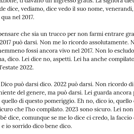
lazione, ti davano un ingresso gratis. La signora dietr
de dice, vediamo, dice vedo il suo nome, venerandi, d
o qua nel 2017.
 pensare che sia un trucco per non farmi entrare grat
. 2017 può darsi. Non me lo ricordo assolutamente. N
nemmeno fossi ancora vivo nel 2017. Non lo escludo.
, dico. Lei dice no, aspetti. Lei ha anche compilato
l'estate 2022.
Dico può darsi dico. 2022 può darsi. Non ricordo di
iente del genere, ma può darsi. Lei guarda ancora p
quello di questo pomeriggio. Eh no, dico io, quello è
curo che l'ho compilato. 2023 sono sicuro. Lei non 
bé dice, comunque se me lo dice ci credo, la faccio 
e e io sorrido dico bene dico.