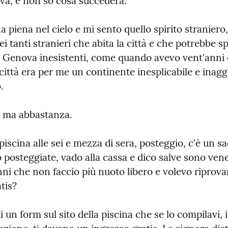
ova, e non so cosa succederà.
a piena nel cielo e mi sento quello spirito straniero
ei tanti stranieri che abita la città e che potrebbe spa
di Genova inesistenti, come quando avevo vent'anni e
città era per me un continente inesplicabile e inagg
.
 ma abbastanza.
 piscina alle sei e mezza di sera, posteggio, c'è un sa
 posteggiate, vado alla cassa e dico salve sono vene
ni che non faccio più nuoto libero e volevo riprovar
tis?
ti un form sul sito della piscina che se lo compilavi, 