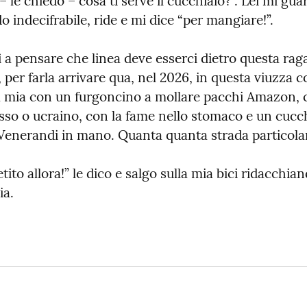
 le chiedo – cosa ti serve il cucchiaio?”. Lei mi gua
 indecifrabile, ride e mi dice “per mangiare!”.
lì a pensare che linea deve esserci dietro questa raga
 per farla arrivare qua, nel 2026, in questa viuzza co
a mia con un furgoncino a mollare pacchi Amazon, co
sso o ucraino, con la fame nello stomaco e un cucchi
 Venerandi in mano. Quanta quanta strada particola
ito allora!” le dico e salgo sulla mia bici ridacchia
ia.