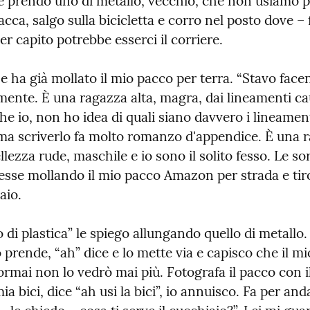
e prendo uno di metallo, vecchio, che non usiamo pi
acca, salgo sulla bicicletta e corro nel posto dove – f
er capito potrebbe esserci il corriere.
che ha già mollato il mio pacco per terra. “Stavo face
ente. È una ragazza alta, magra, dai lineamenti cau
 io, non ho idea di quali siano davvero i lineament
 ma scriverlo fa molto romanzo d'appendice. È una r
lezza rude, maschile e io sono il solito fesso. Le sor
sse mollando il mio pacco Amazon per strada e tiro f
aio.
di plastica” le spiego allungando quello di metallo. 
o prende, “ah” dice e lo mette via e capisco che il mi
ormai non lo vedrò mai più. Fotografa il pacco con il 
ia bici, dice “ah usi la bici”, io annuisco. Fa per and