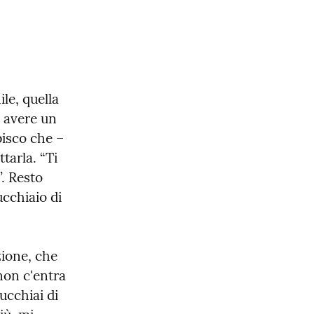
e, quella 
 avere un 
isco che – 
arla. “Ti 
. Resto 
cchiaio di 
ione, che 
non c'entra 
cchiai di 