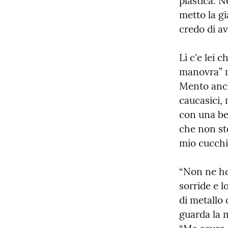
plastica. N
metto la gi
credo di av
Lì c'e lei 
manovra” m
Mento anche
caucasici,
con una bel
che non ste
mio cucchi
“Non ne ho 
sorride e l
di metallo 
guarda la m