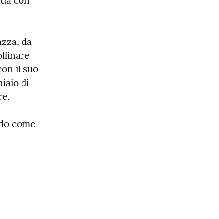
rda con 
zza, da 
llinare 
n il suo 
aio di 
re.
ndo come 