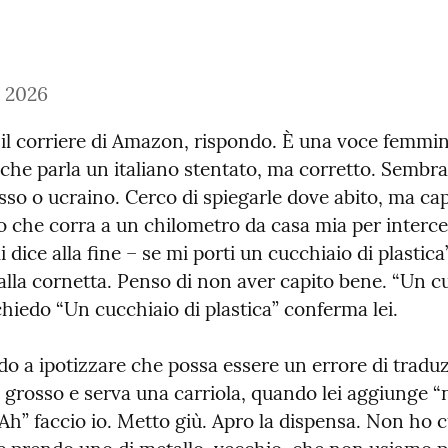
 2026
l corriere di Amazon, rispondo. È una voce femminil
che parla un italiano stentato, ma corretto. Sembra
so o ucraino. Cerco di spiegarle dove abito, ma cap
 che corra a un chilometro da casa mia per intercett
 dice alla fine – se mi porti un cucchiaio di plastica”
alla cornetta. Penso di non aver capito bene. “Un cu
chiedo “Un cucchiaio di plastica” conferma lei.
do a ipotizzare che possa essere un errore di traduz
a grosso e serva una carriola, quando lei aggiunge “
h” faccio io. Metto giù. Apro la dispensa. Non ho cu