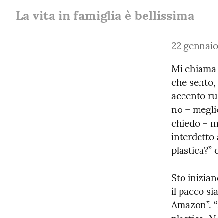
La vita in famiglia è bellissima
22 gennaio
Mi chiama i
che sento, 
accento rus
no – meglio
chiedo – mi
interdetto 
plastica?” 
Sto inizian
il pacco si
Amazon”. “A