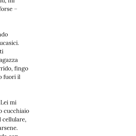
ù, mi 
orse – 
ndo 
casici. 
i 
agazza 
rido, fingo 
uori il 
Lei mi 
o cucchiaio 
cellulare, 
arsene. 