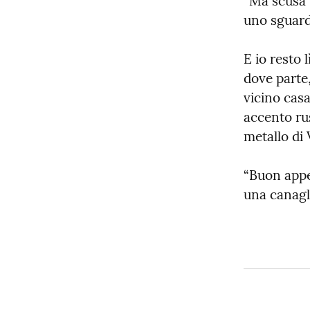
“Ma scusa –
uno sguardo
E io resto 
dove parte,
vicino cas
accento ru
metallo di
“Buon appet
una canagl