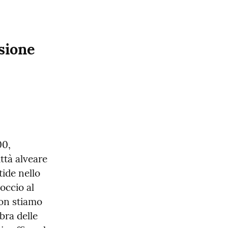
ione 
0, 
tà alveare 
ide nello 
ccio al 
on stiamo 
ra delle 