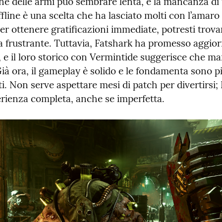
ne delle armi può sembrare lenta, e la mancanza di 
fline è una scelta che ha lasciato molti con l’amaro 
er ottenere gratificazioni immediate, potresti trovar
za frustrante. Tuttavia, Fatshark ha promesso aggio
, e il loro storico con Vermintide suggerisce che m
Già ora, il gameplay è solido e le fondamenta sono pi
. Non serve aspettare mesi di patch per divertirsi; 
erienza completa, anche se imperfetta.