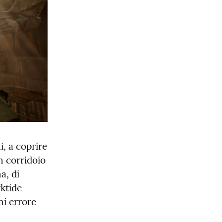
, a coprire 
n corridoio 
, di 
tide 
i errore 