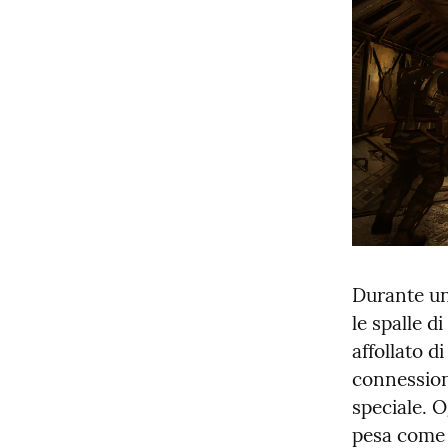
Durante una
le spalle d
affollato d
connession
speciale. O
pesa come