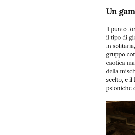
Un game
Il punto for
il tipo di g
in solitari
gruppo con
caotica ma 
della misch
scelto, e i
psioniche 