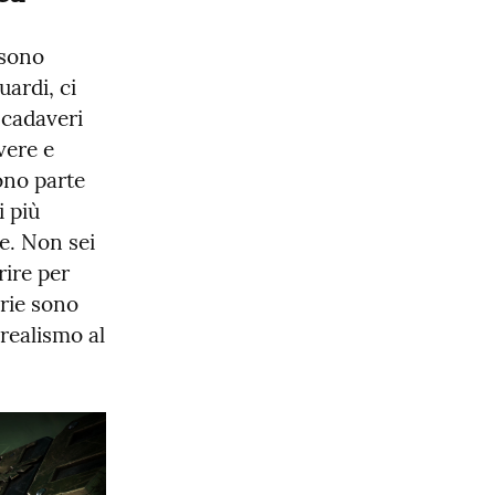
sono 
ardi, ci 
cadaveri 
ere e 
no parte 
 più 
. Non sei 
ire per 
rie sono 
ealismo al 