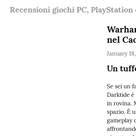
Recensioni giochi PC, PlayStation
Warham
nel Ca
January 18
Un tuff
Se sei un 
Darktide è 
in rovina.
spazio. È 
gameplay c
affrontand