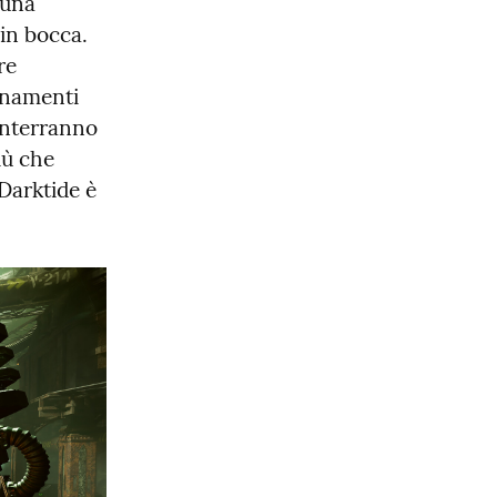
una 
in bocca. 
e 
rnamenti 
anterranno 
ù che 
Darktide è 