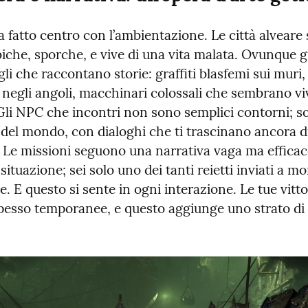
 fatto centro con l’ambientazione. Le città alveare 
iche, sporche, e vive di una vita malata. Ovunque gu
li che raccontano storie: graffiti blasfemi sui muri, 
negli angoli, macchinari colossali che sembrano viv
 Gli NPC che incontri non sono semplici contorni; so
del mondo, con dialoghi che ti trascinano ancora di
. Le missioni seguono una narrativa vaga ma efficace
 situazione; sei solo uno dei tanti reietti inviati a mor
e. E questo si sente in ogni interazione. Le tue vitto
spesso temporanee, e questo aggiunge uno strato di r