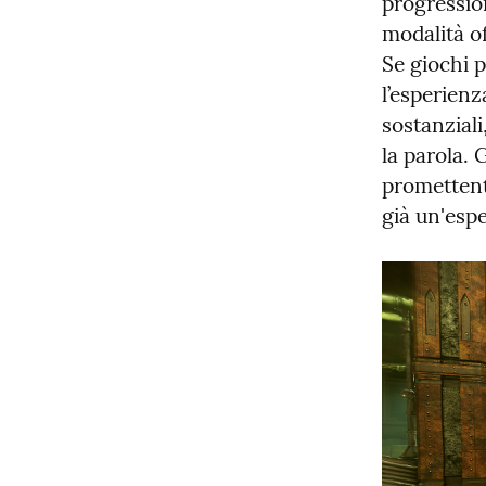
progressio
modalità of
Se giochi p
l’esperien
sostanziali
la parola. 
promettenti
già un'esp