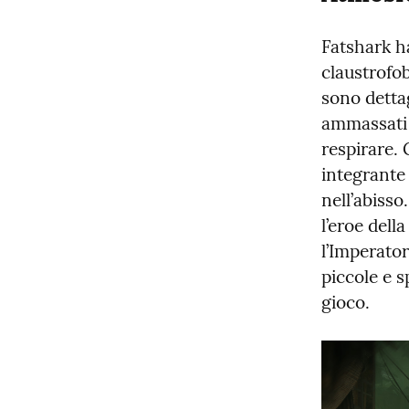
Fatshark ha
claustrofob
sono dettag
ammassati 
respirare.
integrante 
nell’abisso
l’eroe della
l’Imperator
piccole e 
gioco.