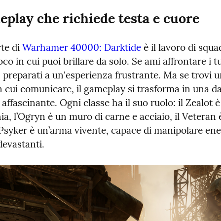
play che richiede testa e cuore
te di 
Warhamer 40000: Darktide
 è il lavoro di squa
ioco in cui puoi brillare da solo. Se ami affrontare i t
a, preparati a un'esperienza frustrante. Ma se trovi 
 cui comunicare, il gameplay si trasforma in una da
affascinante. Ogni classe ha il suo ruolo: il Zealot è i
ia, l’Ogryn è un muro di carne e acciaio, il Veteran è 
l Psyker è un’arma vivente, capace di manipolare ener
devastanti.