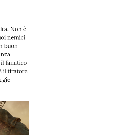
dra. Non è 
uoi nemici 
un buon 
nza 
l fanatico 
il tiratore 
gie 