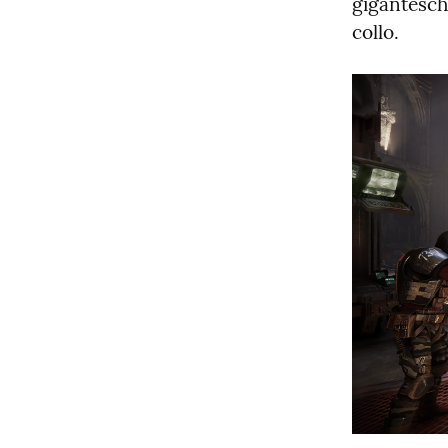
gigantesche
collo.