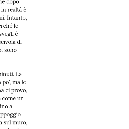
he dopo 
in realtà è 
. Intanto, 
rché le 
vegli è 
ivola di 
, sono 
inuti. La 
po', ma le 
a ci provo, 
e come un 
ino a 
appoggio 
a sul muro, 