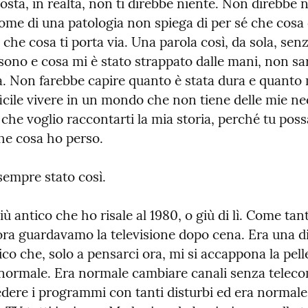
osta, in realtà, non ti direbbe niente. Non direbbe n
ome di una patologia non spiega di per sé che cosa c'
che cosa ti porta via. Una parola così, da sola, senz
sono e cosa mi è stato strappato dalle mani, non sa
. Non farebbe capire quanto è stata dura e quanto m
icile vivere in un mondo che non tiene delle mie nec
che voglio raccontarti la mia storia, perché tu possa
he cosa ho perso.
empre stato così.
più antico che ho risale al 1980, o giù di lì. Come tant
llora guardavamo la televisione dopo cena. Era una di 
co che, solo a pensarci ora, mi si accappona la pell
  normale. Era normale cambiare canali senza teleco
dere i programmi con tanti disturbi ed era normale