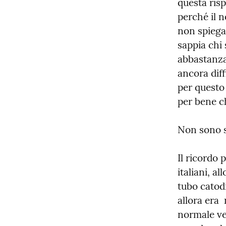
questa risp
perché il n
non spiega 
sappia chi 
abbastanza
ancora diff
per questo 
per bene c
Non sono s
Il ricordo 
italiani, a
tubo catodi
allora era
normale ve