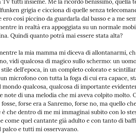
 TV tutti insieme. Me la ricordo benissimo, quella te
lfunken grigia e cicciona di quelle senza telecomand
e ero così piccino da guardarla dal basso e a me se
mentre in realtà era appoggiata su un normale mobile
ina. Quindi quanto potrà mai essere stata alta?
mentre la mia mamma mi diceva di allontanarmi, ché
no, vidi qualcosa di magico sullo schermo: un uomo 
stile dell'epoca, in un completo colorato e scintillan
un microfono con tutta la foga di cui era capace, st
l mondo qualcosa, qualcosa di importante evidente
e note di una melodia che mi aveva colpito molto. O
 fosse, forse era a Sanremo, forse no, ma quello che 
 è che dentro di me mi immaginai subito con lo stes
e come quel cantante già adulto e con tanto di baffi
 palco e tutti mi osservavano.