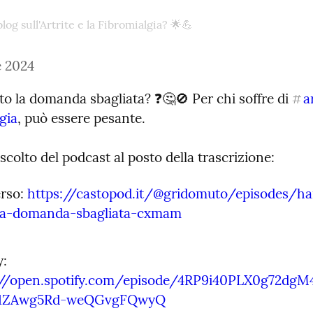
og sull'Artrite e la Fibromialgia? 🌟💪
e 2024
to la domanda sbagliata? ❓🤔🚫 Per chi soffre di 
a
#
gia
, può essere pesante.
ascolto del podcast al posto della trascrizione:
rso: 
https://castopod.it/@gridomuto/episodes/ha
-la-domanda-sbagliata-cxmam
Spotify: 
://open.spotify.com/episode/4RP9i40PLX0g72dgM
P1ZAwg5Rd-weQGvgFQwyQ