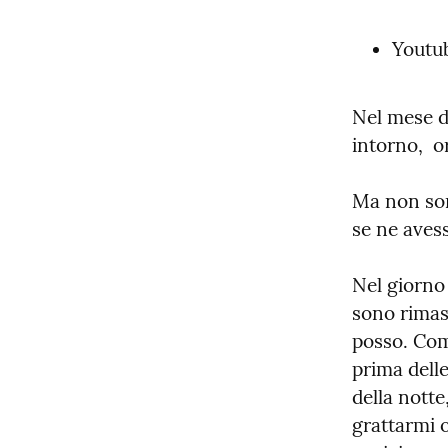
Youtub
Nel mese di
intorno,  
Ma non son
se ne aves
Nel giorno
sono rimast
posso. Com
prima delle
della notte
grattarmi o