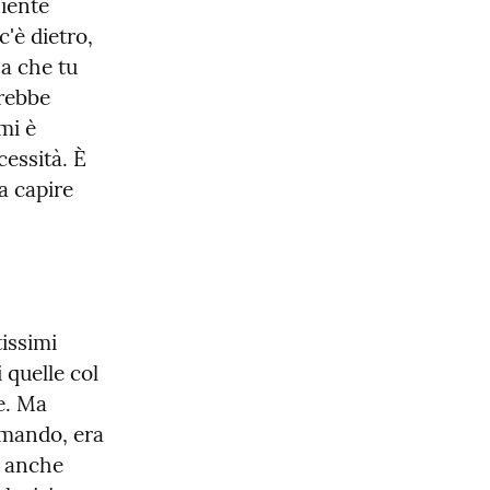
iente 
è dietro, 
a che tu 
rebbe 
i è 
essità. È 
 capire 
issimi 
quelle col 
e. Ma 
mando, era 
 anche 