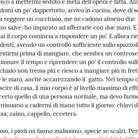
iesco a mettermi seduto e metà dell'opera è fatta. Al
mi un po' dappertutto, arrivo in cucina, dove di so
 a reggere un cucchiaio, me ne cadono almeno due. L
no salve; ho imparato ad afferrarle con due mani. E p
i il corpo comincia a rispondere un po’. E allora ri
 denti, avendo un controllo sufficiente sullo spazzoli
vestirmi prima di mangiare, che sembra un controse
 passare il tempo e riprendere un po' il controllo sull
cchiaio non trema più e riesco a mangiare più in fret
 le mani, anche accarezzando il  gatto. Nel tempo ch
cire di casa, il mio corpo è al livello massimo di effi
certo quello di una persona normale, ma devo farmel
tinuano a cadermi di mano tutto il giorno: chiavi del
asa, zaino, cappello, eccetera.
so, i piedi mi fanno malissimo, specie se scalzi. Per 