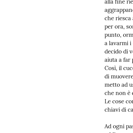
alla fine r
aggrappando
che riesca
per ora, so
punto, orma
a lavarmi i
decido di 
aiuta a far
Così, il cu
di muovere
metto ad us
che non è 
Le cose con
chiavi di c
Ad ogni pas