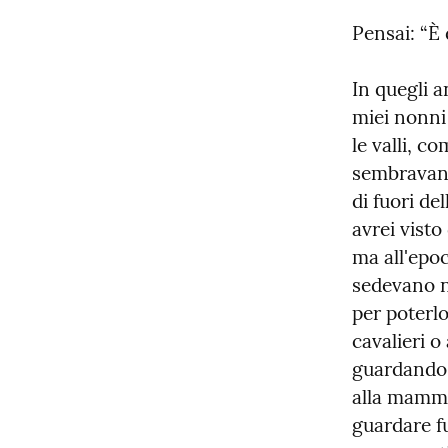
Pensai: “È
In quegli a
miei nonni
le valli, co
sembravano
di fuori de
avrei visto
ma all'epoc
sedevano ne
per poterlo
cavalieri o
guardando i
alla mamma 
guardare fu