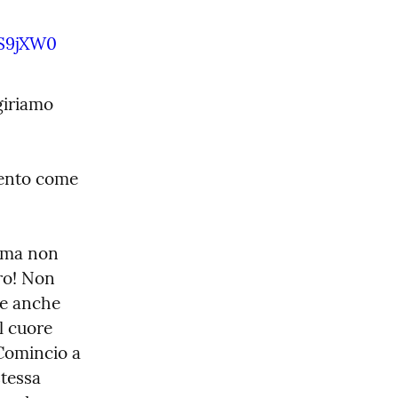
YS9jXW0
iriamo 
ento come 
 ma non 
ro! Non 
e anche 
 cuore 
Comincio a 
tessa 