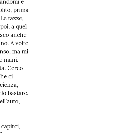
zandomi e 
lito, prima 
e tazze, 
oi, a quel 
esco anche 
no. A volte 
nso, ma mi 
e mani. 
ta. Cerco 
e ci 
cienza, 
o bastare. 
l'auto, 
capirci, 