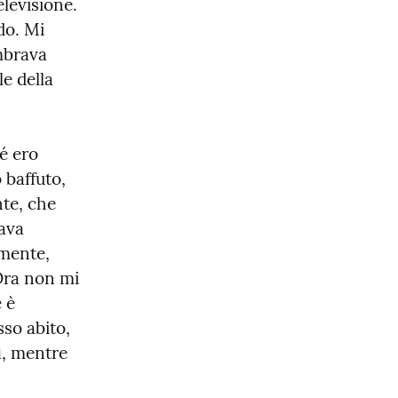
levisione. 
o. Mi 
mbrava 
 della 
 ero 
baffuto, 
te, che 
ava 
mente, 
ra non mi 
è 
so abito, 
, mentre 