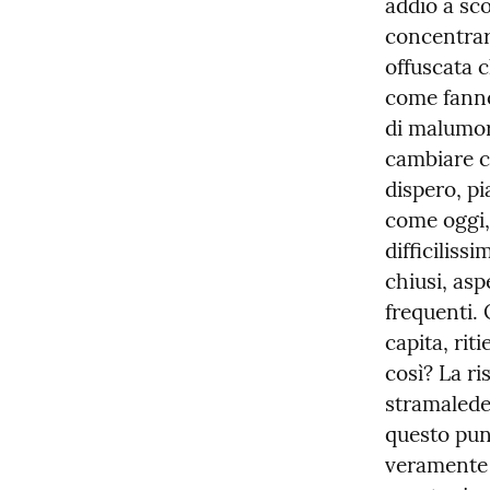
addio a scog
concentrarm
offuscata c
come fanno 
di malumor
cambiare c
dispero, pi
come oggi, 
difficiliss
chiusi, asp
frequenti. 
capita, rit
così? La ri
stramaledet
questo pun
veramente i