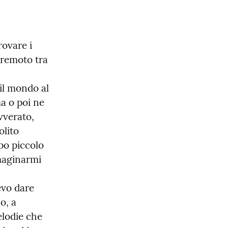
ovare i 
remoto tra 
l mondo al 
a o poi ne 
vverato, 
lito 
po piccolo 
maginarmi 
vo dare 
, a 
lodie che 