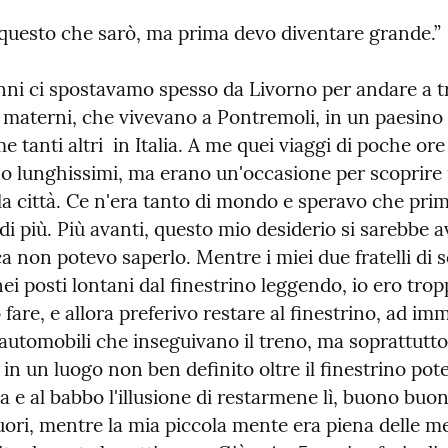
 questo che sarò, ma prima devo diventare grande.”
nni ci spostavamo spesso da Livorno per andare a tr
 materni, che vivevano a Pontremoli, in un paesino 
me tanti altri  in Italia. A me quei viaggi di poche ore 
 lunghissimi, ma erano un'occasione per scoprire i
lla città. Ce n'era tanto di mondo e speravo che prim
 di più. Più avanti, questo mio desiderio si sarebbe a
a non potevo saperlo. Mentre i miei due fratelli di so
i posti lontani dal finestrino leggendo, io ero trop
 fare, e allora preferivo restare al finestrino, ad im
 automobili che inseguivano il treno, ma soprattutto 
n un luogo non ben definito oltre il finestrino pote
e al babbo l'illusione di restarmene lì, buono buono
ori, mentre la mia piccola mente era piena delle me