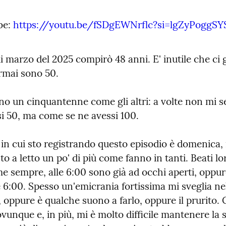
e: 
https://youtu.be/fSDgEWNrflc?si=lgZyPoggS
 marzo del 2025 compirò 48 anni. E' inutile che ci g
ormai sono 50.
o un cinquantenne come gli altri: a volte non mi s
si 50, ma come se ne avessi 100.
 in cui sto registrando questo episodio è domenica,
o a letto un po' di più come fanno in tanti. Beati lo
e sempre, alle 6:00 sono già ad occhi aperti, oppur
 6:00. Spesso un'emicrania fortissima mi sveglia nel
, oppure è qualche suono a farlo, oppure il prurito. 
vunque e, in più, mi è molto difficile mantenere la s