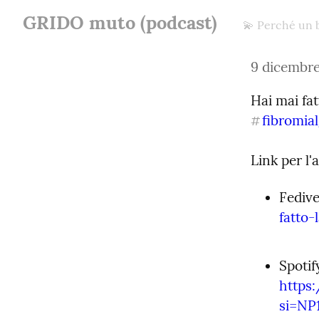
GRIDO muto (podcast)
💫 Perché un bl
9 dicembr
Hai mai fat
fibromial
#
Link per l'
Fedive
fatto
https
si=N