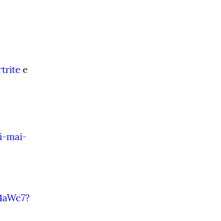
rtrite
 e 
i-mai-
4aWc7?