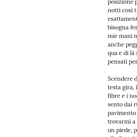
posizione 
notti così 
esattament
bisogna fer
mie mani no
anche peggi
qua e di là
pensati pe
Scendere da
testa gira,
fibre e i n
sento dai r
pavimento a
trovarmi a 
un piede, p