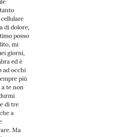
le 
tanto 
cellulare 
 di dolore, 
timo posso 
to, mi 
i giorni, 
bra ed è 
o ad occhi 
sempre più 
a te non 
durmi 
 di tre 
che a 
 
rare. Ma 