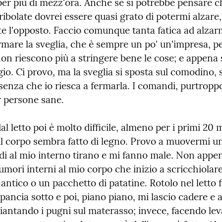
per più di mezz'ora. Anche se si potrebbe pensare c
tribolate dovrei essere quasi grato di potermi alzare, 
e l'opposto. Faccio comunque tanta fatica ad alzarmi
mare la sveglia, che è sempre un po' un'impresa, pe
n riescono più a stringere bene le cose; e appena s
o. Ci provo, ma la sveglia si sposta sul comodino, sc
 senza che io riesca a fermarla. I comandi, purtroppo
r persone sane.
l letto poi è molto difficile, almeno per i primi 20 m
 il corpo sembra fatto di legno. Provo a muovermi un 
odi al mio interno tirano e mi fanno male. Non appen
umori interni al mio corpo che inizio a scricchiolar
ntico o un pacchetto di patatine. Rotolo nel letto f
pancia sotto e poi, piano piano, mi lascio cadere e 
iantando i pugni sul materasso; invece, facendo lev