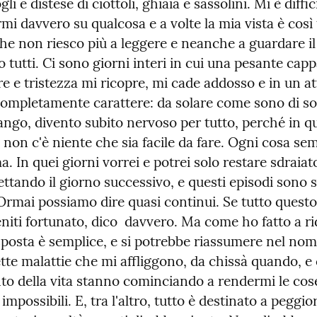
li e distese di ciottoli, ghiaia e sassolini. Mi è diffici
i davvero su qualcosa e a volte la mia vista è così 
he non riesco più a leggere e neanche a guardare il 
tutti. Ci sono giorni interi in cui una pesante cappa
e e tristezza mi ricopre, mi cade addosso e in un at
ompletamente carattere: da solare come sono di soli
ango, divento subito nervoso per tutto, perché in que
non c'è niente che sia facile da fare. Ogni cosa sem
ima. In quei giorni vorrei e potrei solo restare sdraiat
ettando il giorno successivo, e questi episodi sono 
Ormai possiamo dire quasi continui. Se tutto questo 
ieniti fortunato, dico  davvero. Ma come ho fatto a ri
sposta è semplice, e si potrebbe riassumere nel nome
te malattie che mi affliggono, da chissà quando, e 
to della vita stanno cominciando a rendermi le cose
mpossibili. E, tra l'altro, tutto è destinato a peggio