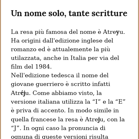
Un nome solo, tante scritture
y
La resa più famosa del nome è Atre
u. 
Ha origini dall'edizione inglese del 
romanzo ed è attualemente la più 
utilazzata, anche in Italia per via del 
film del 1984.

Nell'edizione tedesca il nome del 
giovane guerriero è scritto infatti 
éj
Atr
u. Come abbiamo visto, la 
versione italiana utilizza la “I” e la “E” 
è priva di accento. In modo simile in 
j
quella francese la resa è Atre
u, con la 
“J”. In ogni caso la pronuncia di 
ognuna di queste versioni risulta 