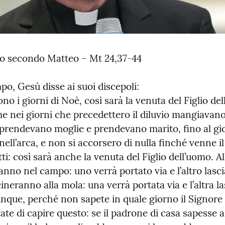
o secondo Matteo – Mt 24,37-44
po, Gesù disse ai suoi discepoli:

o i giorni di Noè, così sarà la venuta del Figlio del
me nei giorni che precedettero il diluvio mangiavano 
prendevano moglie e prendevano marito, fino al gior
ell’arca, e non si accorsero di nulla finché venne il 
tti: così sarà anche la venuta del Figlio dell’uomo. Al
nno nel campo: uno verrà portato via e l’altro lasci
eranno alla mola: una verrà portata via e l’altra las
nque, perché non sapete in quale giorno il Signore 
ate di capire questo: se il padrone di casa sapesse a