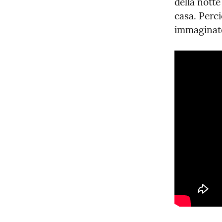
della notte
casa. Perci
immaginate,