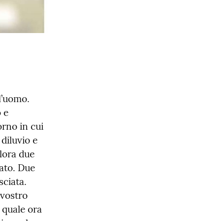
l’uomo. 
e 
no in cui 
diluvio e 
lora due 
ato. Due 
ciata.

vostro 
 quale ora 