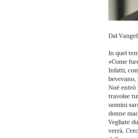
Dal Vangel
In quel tem
«Come furon
Infatti, co
bevevano, 
Noè entrò n
travolse tu
uomini sara
donne macin
Vegliate du
verrà. Cerc