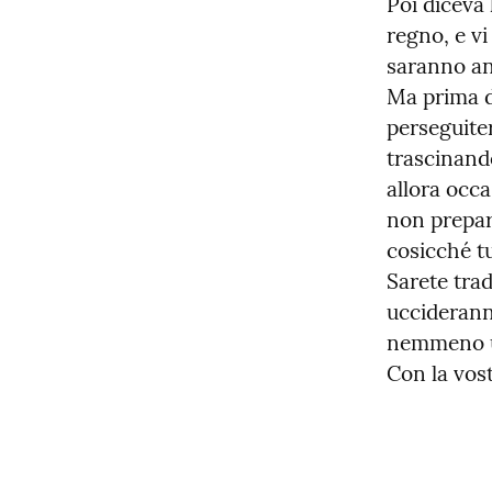
Poi diceva 
regno, e vi
saranno anc
Ma prima di
perseguiter
trascinando
allora occ
non prepara
cosicché tu
Sarete tradi
uccideranno
nemmeno un
Con la vost