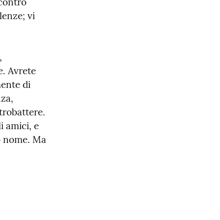
contro 
enze; vi 
 
. Avrete 
ente di 
za, 
robattere.

i amici, e 
io nome. Ma 