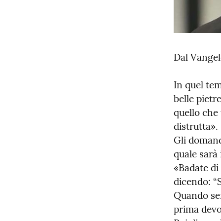
Dal Vangel
In quel tem
belle pietr
quello che 
distrutta».

Gli domand
quale sarà 
«Badate di 
dicendo: “S
Quando sent
prima devo