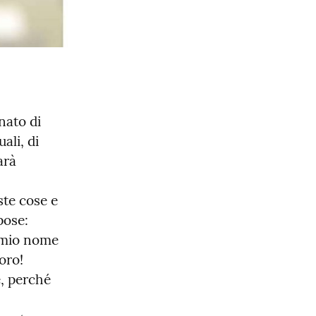
ato di 
li, di 
rà 
e cose e 
ose: 
 mio nome 
oro! 
, perché 