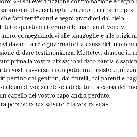
loro: «Si solleverà nazione contro nazione e regno 
 saranno in diversi luoghi terremoti, carestie e pestil
he fatti terrificanti e segni grandiosi dal cielo.

 tutto questo metteranno le mani su di voi e vi 
anno, consegnandovi alle sinagoghe e alle prigioni,
vi davanti a re e governatori, a causa del mio nome
asione di dare testimonianza. Mettetevi dunque in m
re prima la vostra difesa; io vi darò parola e sapien
tti i vostri avversari non potranno resistere né cont
ti perfino dai genitori, dai fratelli, dai parenti e dagl
 alcuni di voi; sarete odiati da tutti a causa del m
 capello del vostro capo andrà perduto.

ra perseveranza salverete la vostra vita».