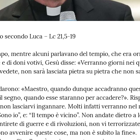
o secondo Luca – Lc 21,5-19
po, mentre alcuni parlavano del tempio, che era orn
e e di doni votivi, Gesù disse: «Verranno giorni nei qua
vedete, non sarà lasciata pietra su pietra che non sa
arono: «Maestro, quando dunque accadranno quest
il segno, quando esse staranno per accadere?». Risp
non lasciarvi ingannare. Molti infatti verranno nel
ono io”, e: “Il tempo è vicino”. Non andate dietro a l
irete di guerre e di rivoluzioni, non vi terrorizzate
no avvenire queste cose, ma non è subito la fine».
