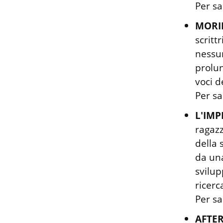
Per sa
MORI
scritt
nessun
prolun
voci d
Per sa
L'IMP
ragazz
della 
da una
svilup
ricerc
Per sa
AFTE