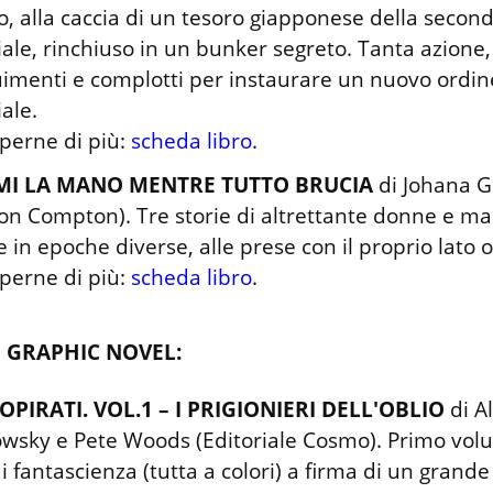
 alla caccia di un tesoro giapponese della second
le, rinchiuso in un bunker segreto. Tanta azione, 
imenti e complotti per instaurare un nuovo ordine
le.

perne di più: 
scheda libro
.
IMI LA MANO MENTRE TUTTO BRUCIA
 di Johana 
n Compton). Tre storie di altrettante donne e mad
e in epoche diverse, alle prese con il proprio lato o
perne di più: 
scheda libro
.
E GRAPHIC NOVEL:
PIRATI. VOL.1 – I PRIGIONIERI DELL'OBLIO
 di A
wsky e Pete Woods (Editoriale Cosmo). Primo volu
i fantascienza (tutta a colori) a firma di un grande 