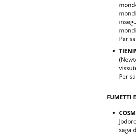
mondo,
mondia
insegu
mondia
Per sa
TIEN
(Newto
vissut
Per sa
FUMETTI 
COSMO
Jodoro
saga d