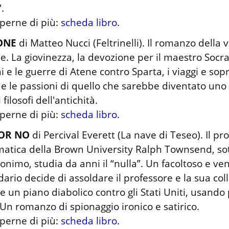
.

perne di più: 
scheda libro
.
ONE
 di Matteo Nucci (Feltrinelli). Il romanzo della vi
e. La giovinezza, la devozione per il maestro Socrate
hi e le guerre di Atene contro Sparta, i viaggi e sopra
e le passioni di quello che sarebbe diventato uno 
filosofi dell'antichità.

perne di più: 
scheda libro
.
OR NO
 di Percival Everett (La nave di Teseo). Il pro
atica della Brown University Ralph Townsend, sot
nimo, studia da anni il “nulla”. Un facoltoso e ven
dario decide di assoldare il professore e la sua coll
e un piano diabolico contro gli Stati Uniti, usando p
 Un romanzo di spionaggio ironico e satirico.

perne di più: 
scheda libro
.