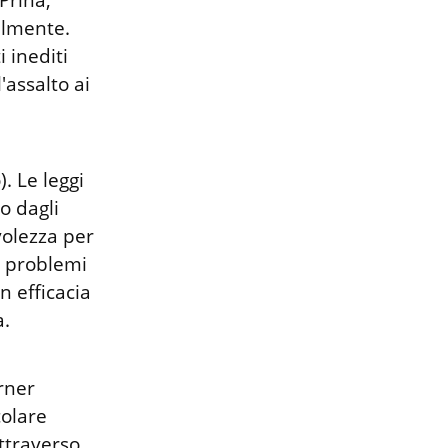
lmente. 
inediti 
assalto ai 
. Le leggi 
o dagli 
olezza per 
i problemi 
 efficacia 
.

ner 
olare 
traverso 