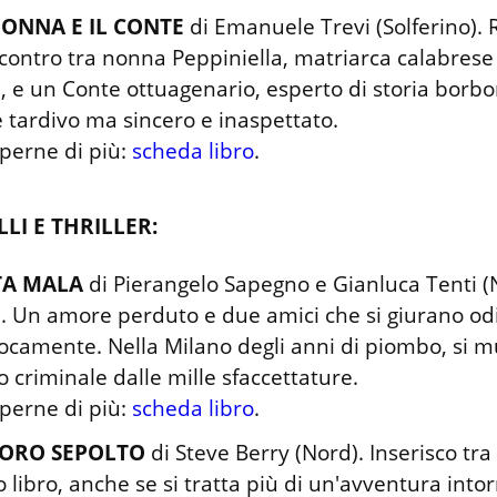
ONNA E IL CONTE
 di Emanuele Trevi (Solferino). 
ncontro tra nonna Peppiniella, matriarca calabrese f
, e un Conte ottuagenario, esperto di storia borbon
tardivo ma sincero e inaspettato.

perne di più: 
scheda libro
.
LLI E THRILLER:
TA MALA
 di Pierangelo Sapegno e Gianluca Tenti (N
. Un amore perduto e due amici che si giurano odi
ocamente. Nella Milano degli anni di piombo, si m
criminale dalle mille sfaccettature.

perne di più: 
scheda libro
.
SORO SEPOLTO
 di Steve Berry (Nord). Inserisco tra i 
 libro, anche se si tratta più di un'avventura intorn