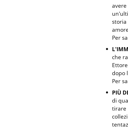
avere 
un'ult
storia
amore 
Per sa
L'IM
che ra
Ettore
dopo l
Per sa
PIÙ 
di qua
tirare
collez
tentaz