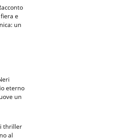
Racconto 
iera e 
ica: un 
eri 
o eterno 
uove un 
thriller 
o al 