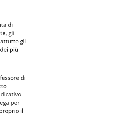
ta di 
, gli 
ttutto gli 
dei più 
fessore di 
to 
dicativo 
ega per 
roprio il 