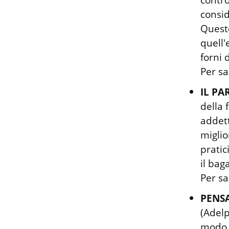
consid
Questo
quell'
forni 
Per sa
IL PA
della 
addett
miglio
pratic
il bag
Per sa
PENS
(Adelp
modo d