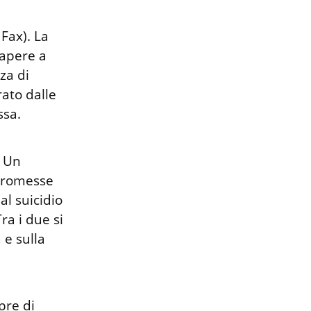
ax). La 
apere a 
za di 
ato dalle 
sa.

 Un 
promesse 
l suicidio 
 i due si 
e sulla 
re di 