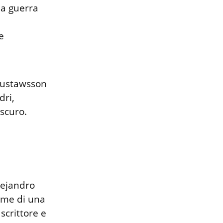
a guerra 
 
Gustawsson 
ri, 
scuro.

lejandro 
me di una 
scrittore e 