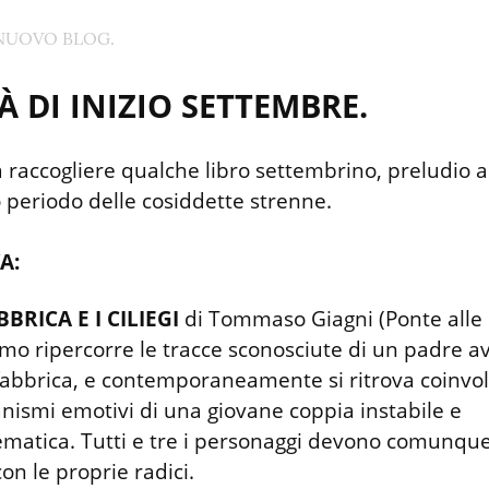
NUOVO BLOG.
À DI INIZIO SETTEMBRE.
 raccogliere qualche libro settembrino, preludio al
 periodo delle cosiddette strenne.
A:
BBRICA E I CILIEGI
 di Tommaso Giagni (Ponte alle G
o ripercorre le tracce sconosciute di un padre av
fabbrica, e contemporaneamente si ritrova coinvolt
ismi emotivi di una giovane coppia instabile e 
matica. Tutti e tre i personaggi devono comunque f
con le proprie radici.
