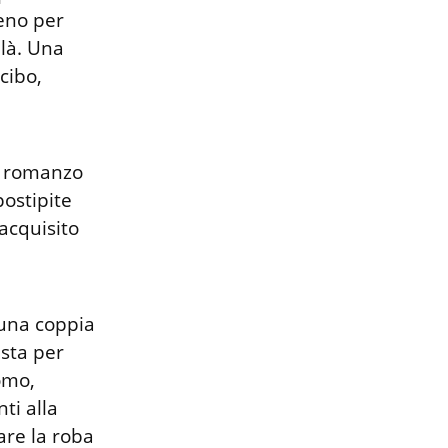
eno per 
là. Una 
ibo, 
n romanzo 
ostipite 
acquisito 
 una coppia 
sta per 
omo, 
i alla 
re la roba 