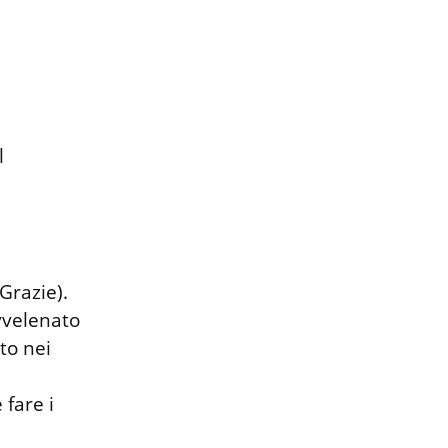
 
razie). 
velenato 
o nei 
are i 