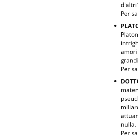
d'altri”
Per sa
PLAT
Platon
intrig
amori 
grandi 
Per sa
DOTT
matem
pseudo
miliar
attuar
nulla.
Per sa