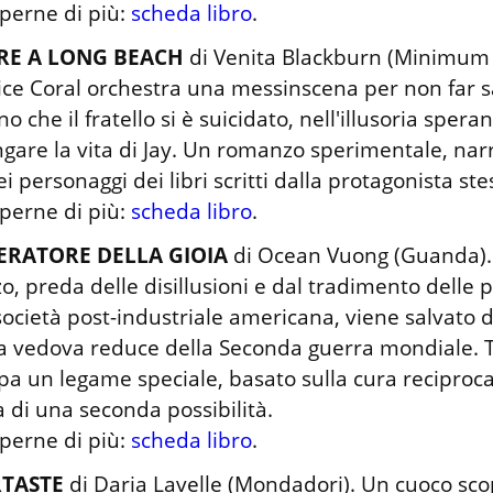
perne di più: 
scheda libro
.
RE A LONG BEACH
 di Venita Blackburn (Minimum F
rice Coral orchestra una messinscena per non far s
o che il fratello si è suicidato, nell'illusoria speran
gare la vita di Jay. Un romanzo sperimentale, narr
ei personaggi dei libri scritti dalla protagonista stes
perne di più: 
scheda libro
.
ERATORE DELLA GIOIA
 di Ocean Vuong (Guanda).
o, preda delle disillusioni e dal tradimento delle 
società post-industriale americana, viene salvato da
 vedova reduce della Seconda guerra mondiale. Tra
pa un legame speciale, basato sulla cura reciproca 
a di una seconda possibilità.

perne di più: 
scheda libro
.
RTASTE
 di Daria Lavelle (Mondadori). Un cuoco scop