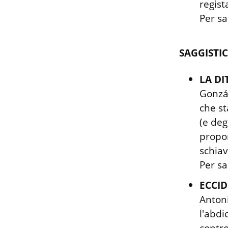
regist
Per sa
SAGGISTIC
LA D
Gonzál
che st
(e deg
propon
schiav
Per sa
ECCID
Antoni
l'abdi
contro