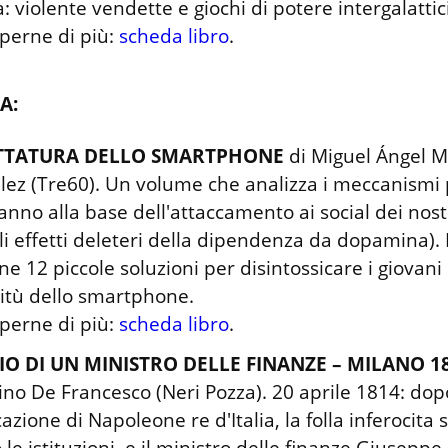
a: violente vendette e giochi di potere intergalattici.
perne di più: 
scheda libro
.
A:
ITTATURA DELLO SMARTPHONE
 di Miguel Ángel M
ez (Tre60). Un volume che analizza i meccanismi p
anno alla base dell'attaccamento ai social dei nostr
li effetti deleteri della dipendenza da dopamina). 
e 12 piccole soluzioni per disintossicare i giovani 
itù dello smartphone.

perne di più: 
scheda libro
.
IO DI UN MINISTRO DELLE FINANZE – MILANO 1
no De Francesco (Neri Pozza). 20 aprile 1814: dopo
cazione di Napoleone re d'Italia, la folla inferocita s
 le istituzioni, e il ministro delle finanze Giuseppe 