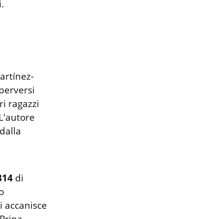


artínez-
erversi 
i ragazzi 
L'autore 
dalla 
814
 di 
 
i accanisce 
Prina, 