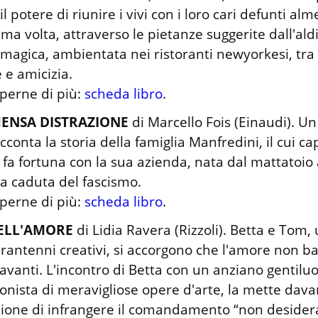
il potere di riunire i vivi con i loro cari defunti alm
ima volta, attraverso le pietanze suggerite dall'aldi
 magica, ambientata nei ristoranti newyorkesi, tra c
e amicizia.

perne di più: 
scheda libro
.
MENSA DISTRAZIONE
 di Marcello Fois (Einaudi). U
cconta la storia della famiglia Manfredini, il cui cap
 fa fortuna con la sua azienda, nata dal mattatoio 
a caduta del fascismo.

perne di più: 
scheda libro
.
DELL'AMORE
 di Lidia Ravera (Rizzoli). Betta e Tom,
rantenni creativi, si accorgono che l'amore non ba
 avanti. L'incontro di Betta con un anziano gentilu
ionista di meravigliose opere d'arte, la mette davant
ione di infrangere il comandamento “non desidera