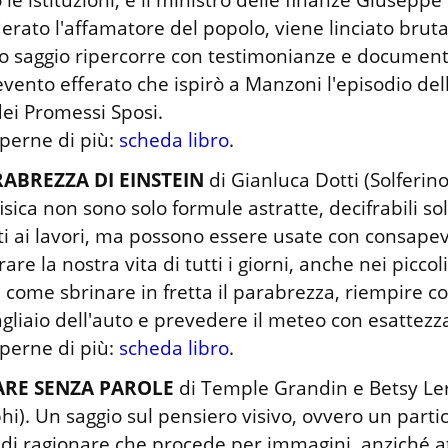
erato l'affamatore del popolo, viene linciato bruta
 saggio ripercorre con testimonianze e documenti 
evento efferato che ispirò a Manzoni l'episodio dell'
dei Promessi Sposi.

perne di più: 
scheda libro
.
RABREZZA DI EINSTEIN
 di Gianluca Dotti (Solferino)
fisica non sono solo formule astratte, decifrabili sol
i ai lavori, ma possono essere usate con consapev
rare la nostra vita di tutti i giorni, anche nei piccol
i come sbrinare in fretta il parabrezza, riempire con
agliaio dell'auto e prevedere il meteo con esattezza
perne di più: 
scheda libro
.
ARE SENZA PAROLE
 di Temple Grandin e Betsy Ler
hi). Un saggio sul pensiero visivo, ovvero un partic
i ragionare che procede per immagini, anziché at