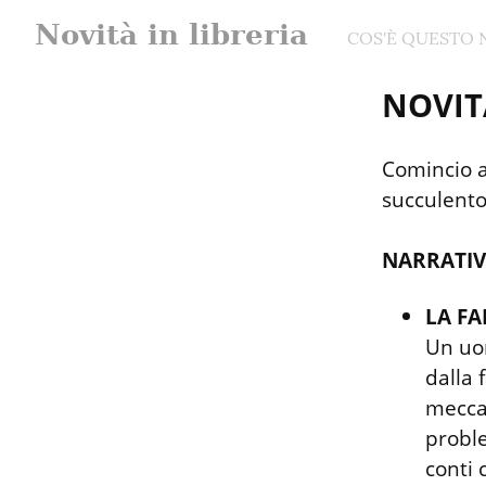
Novità in libreria
COS'È QUESTO 
NOVIT
Comincio a
succulento
NARRATIV
LA FA
Un uom
dalla 
meccan
proble
conti 