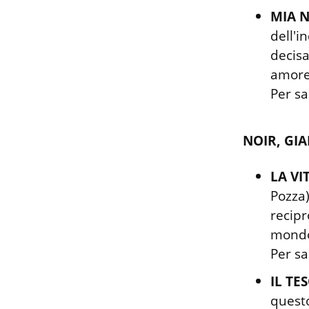
MIA N
dell'i
decisa
amore 
Per sa
NOIR, GIA
LA VI
Pozza)
recipr
mondo 
Per sa
IL TE
questo