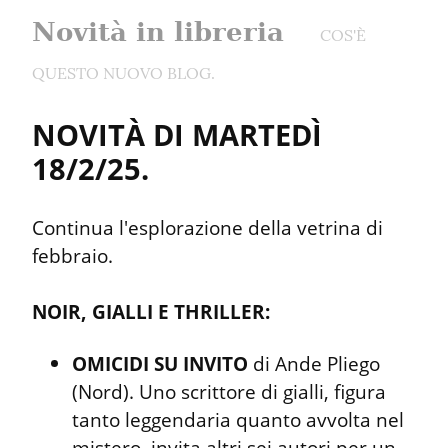
Novità in libreria
COS'È
QUESTO NUOVO BLOG.
NOVITÀ DI MARTEDÌ 
18/2/25.
Continua l'esplorazione della vetrina di 
febbraio.
NOIR, GIALLI E THRILLER:
OMICIDI SU INVITO
 di Ande Pliego 
(Nord). Uno scrittore di gialli, figura 
tanto leggendaria quanto avvolta nel 
mistero, invita altri sei autori per un 