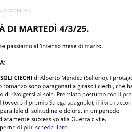
NUOVO BLOG.
 DI MARTEDÌ 4/3/25.
te passiamo all'intenso mese di marzo.
A:
ASOLI CIECHI
 di Alberto Méndez (Sellerio). I protagon
 romanzo sono paragonati a girasoli ciechi, che h
 di rivolgersi al sole. Premiato postumo con il pre
l (ovvero il premio Strega spagnolo), il libro raccon
 parallele di solitudine e dolore, in un periodo 
atamente successivo alla Guerra civile.

perne di più: 
scheda libro
.