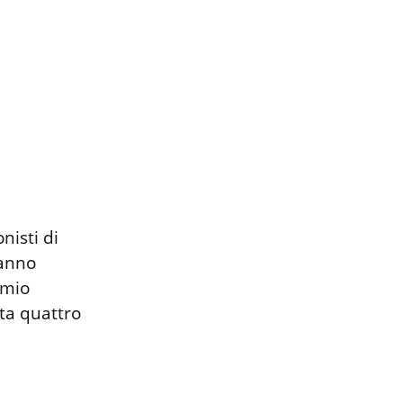
isti di 
anno 
mio 
ta quattro 