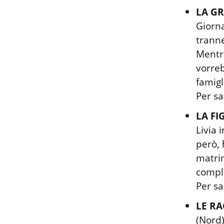
LA G
Giorna
tranne
Mentre
vorreb
famigl
Per sa
LA FI
Livia 
però, 
matrim
compli
Per sa
LE RA
(Nord)