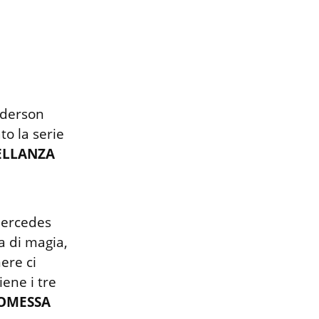
nderson 
o la serie 
ELLANZA 
Mercedes 
 di magia, 
re ci 
ene i tre 
OMESSA 