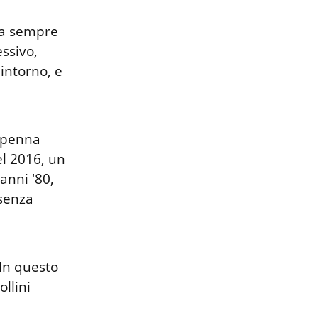
a sempre 
sivo, 
intorno, e 
 penna 
l 2016, un 
nni '80, 
enza 
In questo 
lini 