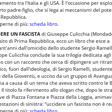
amento tra l'Italia e gli USA. È l'occasione per esplo
to padre-figlio, che si lega ai meccanismi del poter
Repubblica.

perne di più: 
scheda libro
.
ERE UN FASCISTA
 di Giuseppe Culicchia (Mondador
ito di Prima Repubblica, ecco un libro che esce a 
nt'anni dall'omicidio dello studente Sergio Ramelli
pe Culicchia conclude la sua trilogia dedicata agli 
 con un racconto che cerca di dipingere un ritratt
tico, fuori dall'ideologia, di Sergio Ramelli, studente 
 della Gioventù, e ucciso da un gruppo di Avangua
a a causa di un tema che aveva scritto contro le B
 Il titolo fa riferimento allo slogan che, dopo le stra
ve di Piazza Fontana e Piazza della Loggia, animava
stazioni di sinistra: “uccidere un fascista non è rea
perne di più: 
scheda libro
.