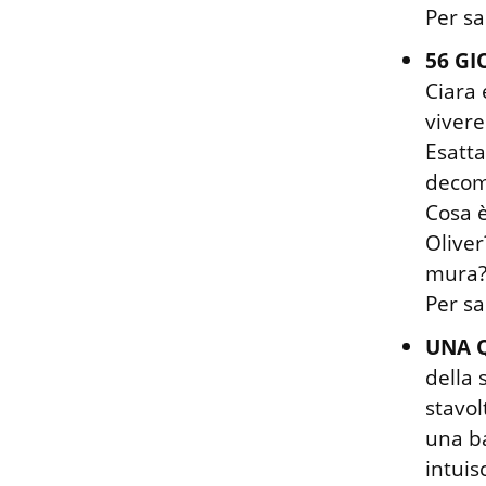
Per sa
56 GI
Ciara 
vivere
Esatta
decomp
Cosa è
Oliver
mura?
Per sa
UNA Q
della 
stavol
una ba
intuis