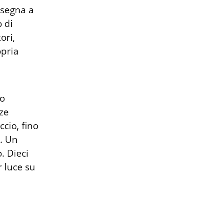
segna a 
di 
ri, 
pria 
o 
e 
cio, fino 
. Un 
 Dieci 
luce su 