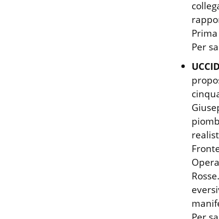
colleg
rappor
Prima 
Per sa
UCCID
propos
cinqua
Giusep
piombo
realis
Fronte
Operai
Rosse.
eversi
manife
Per sa