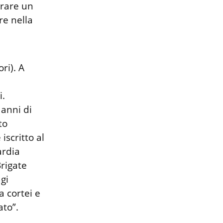
rare un 
e nella 
i). A 
. 
anni di 
o 
iscritto al 
rdia 
rigate 
gi 
 cortei e 
to”.
