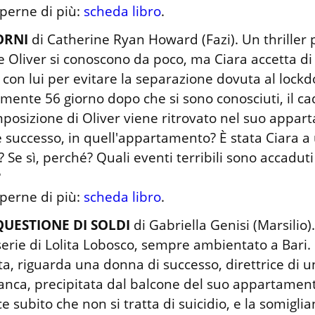
perne di più: 
scheda libro
.
ORNI
 di Catherine Ryan Howard (Fazi). Un thriller p
e Oliver si conoscono da poco, ma Ciara accetta di
 con lui per evitare la separazione dovuta al lockd
mente 56 giorno dopo che si sono conosciuti, il ca
osizione di Oliver viene ritrovato nel suo appart
 successo, in quell'appartamento? È stata Ciara a 
? Se sì, perché? Quali eventi terribili sono accaduti 


perne di più: 
scheda libro
.
UESTIONE DI SOLDI
 di Gabriella Genisi (Marsilio).
serie di Lolita Lobosco, sempre ambientato a Bari. Il
ta, riguarda una donna di successo, direttrice di una
nca, precipitata dal balcone del suo appartamento
ce subito che non si tratta di suicidio, e la somiglia