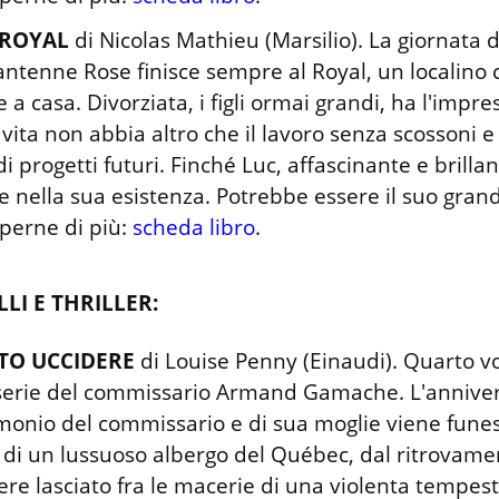
 ROYAL
 di Nicolas Mathieu (Marsilio). La giornata d
ntenne Rose finisce sempre al Royal, un localino ch
e a casa. Divorziata, i figli ormai grandi, ha l'impre
 vita non abbia altro che il lavoro senza scossoni e 
di progetti futuri. Finché Luc, affascinante e brillan
 nella sua esistenza. Potrebbe essere il suo gran
perne di più: 
scheda libro
.
LLI E THRILLER:
TO UCCIDERE
 di Louise Penny (Einaudi). Quarto v
serie del commissario Armand Gamache. L'annivers
onio del commissario e di sua moglie viene funest
 di un lussuoso albergo del Québec, dal ritrovamen
re lasciato fra le macerie di una violenta tempesta.