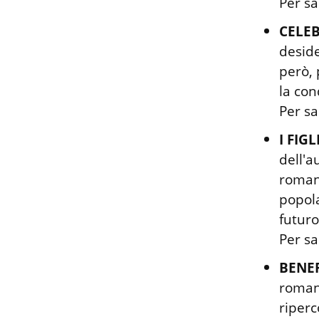
Per sa
CELE
deside
però, 
la con
Per sa
I FIG
dell'a
romanz
popol
futuro
Per sa
BENEF
romanz
riperc