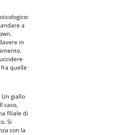
sicologico: 
 andare a 
own. 
davere in 
amento. 
uccidere 
fra quelle 
 Un giallo 
 caso, 
 filiale di 
. Si 
nza con la 