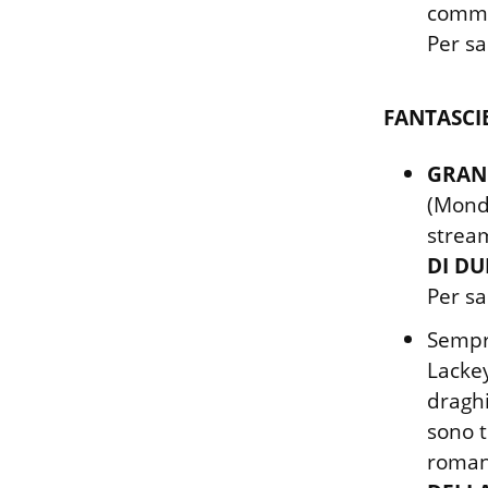
commis
Per sa
FANTASCI
GRAN
(Monda
strea
DI D
Per sa
Sempr
Lackey
draghi
sono t
romanz