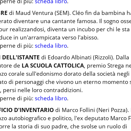
perne di più: 
scheda libro
.
BRE
 di Maud Ventura (SEM). Cléo fin da bambina h
rato diventare una cantante famosa. Il sogno osses
pur realizzandosi, diventa un incubo per chi le sta 
duce in un'arrampicata verso l'abisso.

perne di più: 
scheda libro
.
LI DELL'ISTANTE
 di Edoardo Albinati (Rizzoli). Dalla
utore de 
LA SCUOLA CATTOLICA
, premio Strega ne
o corale sull'edonismo dorato della società negli a
ato di personaggi che vivono un eterno momento s
, persi nelle loro contraddizioni.

perne di più: 
scheda libro
.
ICIO D'INVENTARIO
 di Marco Follini (Neri Pozza). 
o autobiografico e politico, l'ex deputato Marco Fol
orre la storia di suo padre, che svolse un ruolo di 