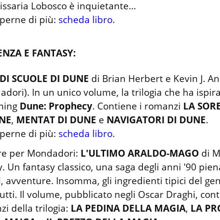
saria Lobosco è inquietante...

perne di più: 
scheda libro
.
ENZA E FANTASY:
DI SCUOLE DI DUNE
 di Brian Herbert e Kevin J. A
dori). In un unico volume, la trilogia che ha ispirat
ming 
Dune: Prophecy
. Contiene i romanzi 
LA SOR
UNE
, 
MENTAT DI DUNE
 e 
NAVIGATORI DI DUNE
.

perne di più: 
scheda libro
.
e per Mondadori: 
L'ULTIMO ARALDO-MAGO
 di 
. Un fantasy classico, una saga degli anni '90 piena
, avventure. Insomma, gli ingredienti tipici del gene
utti. Il volume, pubblicato negli Oscar Draghi, conti
i della trilogia: 
LA PEDINA DELLA MAGIA
, 
LA PR