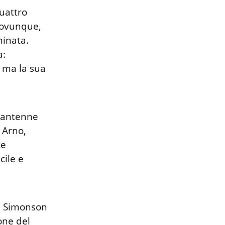
uattro 
 ovunque, 
inata. 
: 
 ma la sua 
arantenne 
Arno, 
e 
ile e 
n Simonson 
one del 