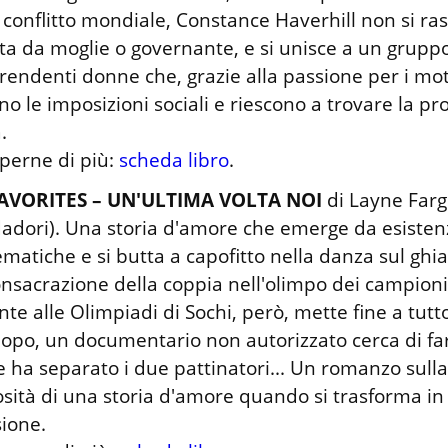
conflitto mondiale, Constance Haverhill non si ras
ta da moglie o governante, e si unisce a un gruppo 
rendenti donne che, grazie alla passione per i moto
ano le imposizioni sociali e riescono a trovare la pro


perne di più: 
scheda libro
.
AVORITES – UN'ULTIMA VOLTA NOI
 di Layne Farg
dori). Una storia d'amore che emerge da esistenz
matiche e si butta a capofitto nella danza sul ghiac
onsacrazione della coppia nell'olimpo dei campioni
nte alle Olimpiadi di Sochi, però, mette fine a tutto.
opo, un documentario non autorizzato cerca di far 
e ha separato i due pattinatori... Un romanzo sulla 
ità di una storia d'amore quando si trasforma in 
ione.
