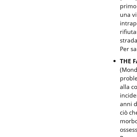
primo 
una vi
intrap
rifiut
strada.
Per sa
THE F
(Monda
proble
alla c
incide
anni d
ciò ch
morbos
ossess