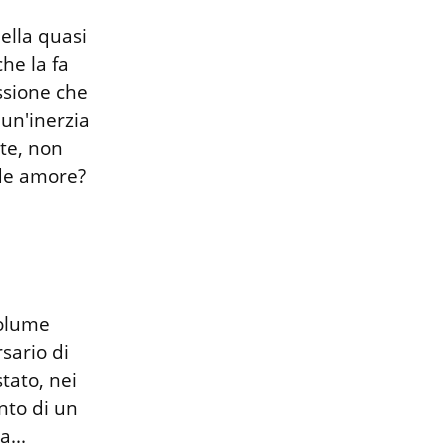
ella quasi 
e la fa 
ssione che 
un'inerzia 
te, non 
de amore?

olume 
ario di 
ato, nei 
to di un 
..
