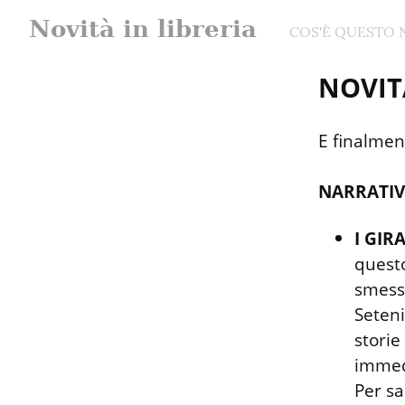
Novità in libreria
COS'È QUESTO 
NOVITÀ
E finalmen
NARRATIV
I GIR
questo
smesso
Seteni
storie
immedi
Per sa