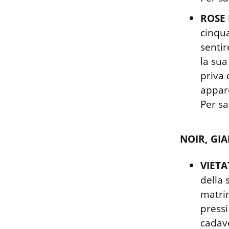
ROSE
cinqua
sentir
la sua
priva 
appare
Per sa
NOIR, GIA
VIETA
della 
matrim
pressi
cadave