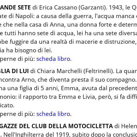
RANDE SETE
 di Erica Cassano (Garzanti). 1943, le Q
te di Napoli: a causa della guerra, l'acqua manca
 che nella casa di Anna, una donna forte e determ
 tutti hanno sete di acqua, lei ha una sete diversa
be fuggire da una realtà di macerie e distruzione,
ia ha bisogno di lei.

perne di più: 
scheda libro
.
GLIA DI LUI
 di Chiara Marchelli (Feltrinelli). La qu
incontra Arno, che diventa presta il suo compagno. 
ha una figlia di 5 anni, Emma, avuta dal precedent
onio: il rapporto tra Emma e Livia, però, si fa diffic
cato.

perne di più: 
scheda libro
.
GAZZE DEL CLUB DELLA MOTOCICLETTA
 di Hele
. Nell'Inghilterra del 1919, subito dopo la conclusi