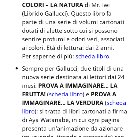
COLORI – LA NATURA
 di Mr. Iwi 
(Librido Gallucci). Questo libro fa 
parte di una serie di volumi cartonati 
dotati di alette sotto cui si possono 
sentire profumi e odori veri, associati 
ai colori. Età di lettura: dai 2 anni.

Per saperne di più: 
scheda libro
.
Sempre per Gallucci, due titoli di una 
nuova serie destinata ai lettori dai 24 
mesi: 
PROVA A IMMAGINARE... LA 
FRUTTA!
 (
scheda libro
) e 
PROVA A 
IMMAGINARE... LA VERDURA
 (
scheda 
libro
): si tratta di libri cartonati a firma 
di Aya Watanabe, in cui ogni pagina 
presenta un'animazione da azionare 
(muovendo, tirando e scorrendo) con 