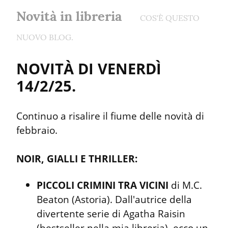
Novità in libreria
COS'È QUESTO
NUOVO BLOG.
NOVITÀ DI VENERDÌ 
14/2/25.
Continuo a risalire il fiume delle novità di 
febbraio.
NOIR, GIALLI E THRILLER:
PICCOLI CRIMINI TRA VICINI
 di M.C. 
Beaton (Astoria). Dall'autrice della 
divertente serie di Agatha Raisin 
(bestseller nella mia libreria), ecco un 