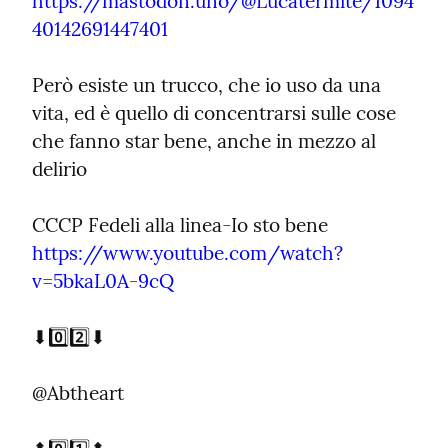
https://mastodon.uno/@Lucatermite/1094
40142691447401
Però esiste un trucco, che io uso da una 
vita, ed è quello di concentrarsi sulle cose 
che fanno star bene, anche in mezzo al 
delirio
https://www.youtube.com/watch?
v=5bkaL0A-9cQ
⬇️0️⃣2️⃣⬇️
@Abtheart