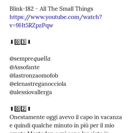
https://www.youtube.com/watch?
v=9Ht5RZpzPqw
⬇️0️⃣3️⃣⬇️
@sempre
quella
@Assofante

@lastronzaomofob

@elenastreganocciola

@alessiovallerga
⬆️0️⃣2️⃣⬆️

Onestamente oggi avevo il capo in vacanza 
e quindi qualche minuto in più per il mio 