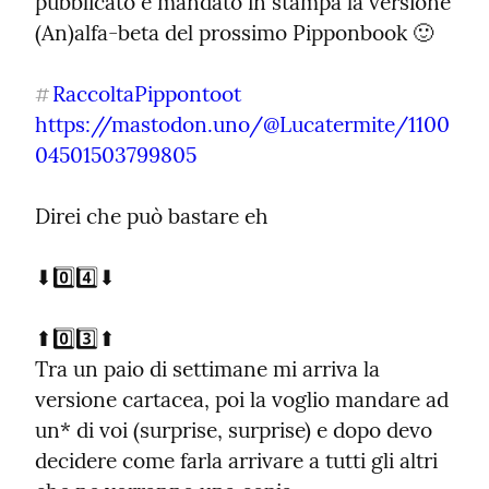
pubblicato e mandato in stampa la versione 
(An)alfa-beta del prossimo Pipponbook 🙂
RaccoltaPippontoot
#
https://mastodon.uno/@Lucatermite/1100
04501503799805
Direi che può bastare eh
⬇️0️⃣4️⃣⬇️
⬆️0️⃣3️⃣⬆️

Tra un paio di settimane mi arriva la 
versione cartacea, poi la voglio mandare ad 
un* di voi (surprise, surprise) e dopo devo 
decidere come farla arrivare a tutti gli altri 