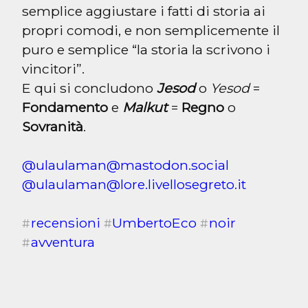
semplice aggiustare i fatti di storia ai 
propri comodi, e non semplicemente il 
puro e semplice “la storia la scrivono i 
vincitori”.

E qui si concludono 
Jesod
 o 
Yesod
 = 
Fondamento
 e 
Malkut
 = 
Regno
 o 
Sovranità
.
@
ulaulaman@mastodon.social
@
ulaulaman@lore.livellosegreto.it
recensioni
UmbertoEco
noir
#
#
#
avventura
#