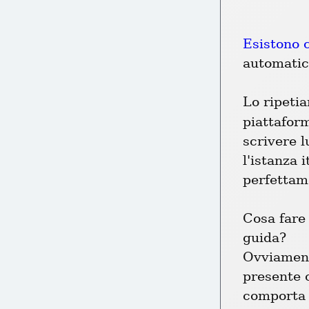
Esistono 
automatica
Lo ripeti
piattaform
scrivere l
l'istanza i
perfettam
Cosa fare 
guida?

Ovviamente
presente c
comporta l