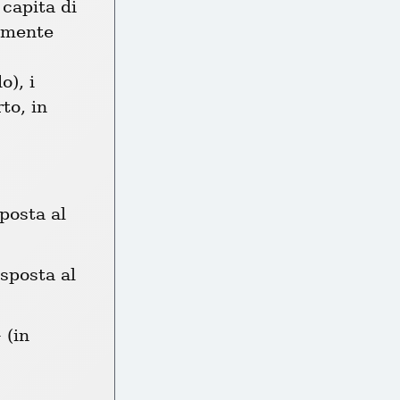
apita di 
amente 
), i 
o, in 
osta al 
sposta al 
(in 