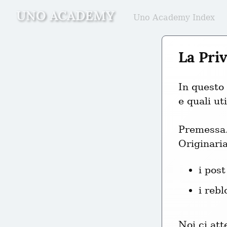
UNO ACADEMY
Uno Academy Index
La Pri
In questo 
e quali ut
Premessa.
Originari
i post
i reb
Noi ci at