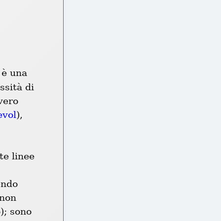
è una 
sità di 
vero 
evol
), 
e linee 
ndo 
non 
; sono 