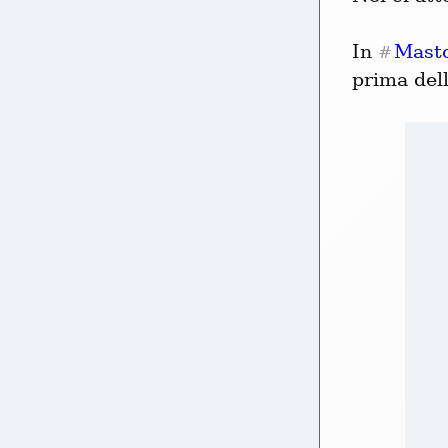
In 
Mast
#
prima dell