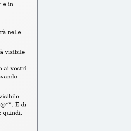
e in 
à nelle 
 visibile 
ai vostri 
ovando 
sibile 
@“”. È di 
 quindi, 