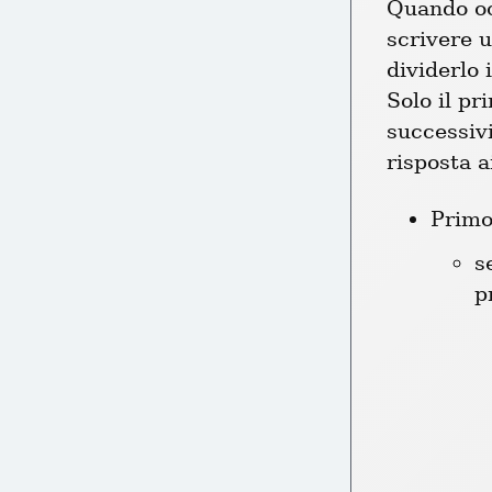
Quando oc
scrivere u
dividerlo i
Solo il p
successivi
risposta a
s