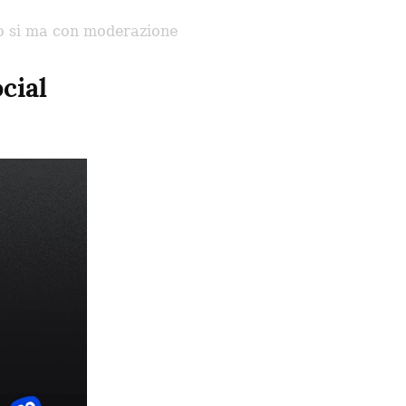
 si ma con moderazione
cial