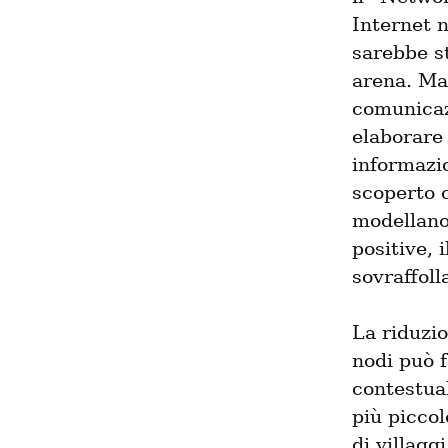
Internet n
sarebbe st
arena. Ma 
comunicaz
elaborare 
informazio
scoperto c
modellano
positive, 
sovraffoll
La riduzio
nodi può 
contestua
più piccol
di villagg