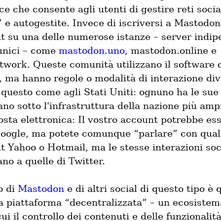
e che consente agli utenti di gestire reti social
 e autogestite. Invece di iscriversi a Mastodon,
t su una delle numerose istanze – server indipe
nici – come 
mastodon.uno
, mastodon.online e 
twork. Queste comunità utilizzano il software d
 ma hanno regole o modalità di interazione dive
questo come agli Stati Uniti: ognuno ha le sue 
ano sotto l'infrastruttura della nazione più ampi
sta elettronica: Il vostro account potrebbe ess
oogle, ma potete comunque “parlare” con qual
 Yahoo o Hotmail, ma le stesse interazioni soci
no a quelle di Twitter.
o di 
Mastodon
 e di altri social di questo tipo è q
 piattaforma “decentralizzata” – un ecosistema 
ui il controllo dei contenuti e delle funzionalità