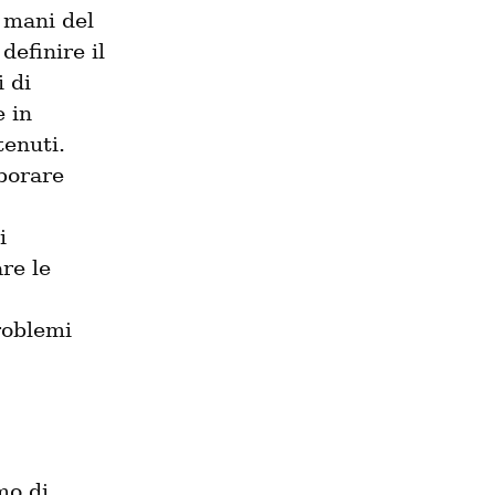
 mani del 
efinire il 
 di 
 in 
enuti. 
borare 
 
e le 
roblemi 
o di 