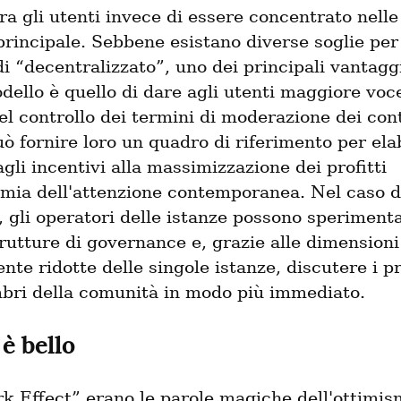
ra gli utenti invece di essere concentrato nelle
principale. Sebbene esistano diverse soglie per d
i “decentralizzato”, uno dei principali vantaggi
ello è quello di dare agli utenti maggiore voce
el controllo dei termini di moderazione dei cont
uò fornire loro un quadro di riferimento per ela
agli incentivi alla massimizzazione dei profitti 
omia dell'attenzione contemporanea. Nel caso di
gli operatori delle istanze possono sperimentar
rutture di governance e, grazie alle dimensioni 
nte ridotte delle singole istanze, discutere i p
bri della comunità in modo più immediato.
è bello
k Effect” erano le parole magiche dell'ottimism