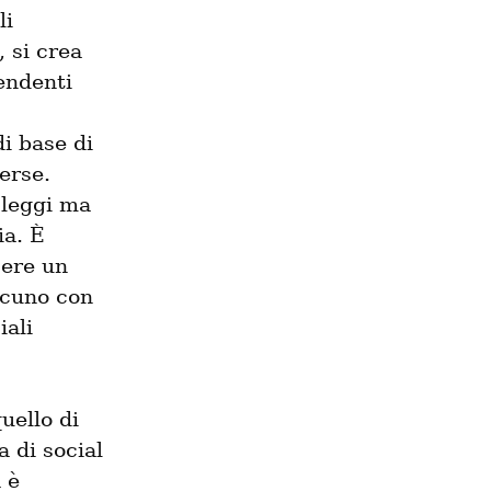
i 
 si crea 
ndenti 
i base di 
rse. 
leggi ma 
a. È 
ere un 
cuno con 
ali 
uello di 
di social 
 è 