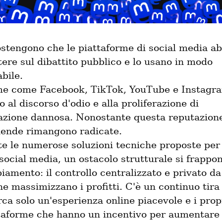
sostengono che le piattaforme di social media ab
ere sul dibattito pubblico e lo usano in modo 
bile.

me come Facebook, TikTok, YouTube e Instagra
o al discorso d'odio e alla proliferazione di 
azione dannosa. Nonostante questa reputazione 
iende rimangono radicate.

e le numerose soluzioni tecniche proposte per r
 social media, un ostacolo strutturale si frappon
amento: il controllo centralizzato e privato da 
e massimizzano i profitti. C'è un continuo tira 
rca solo un'esperienza online piacevole e i propr
ttaforme che hanno un incentivo per aumentare i