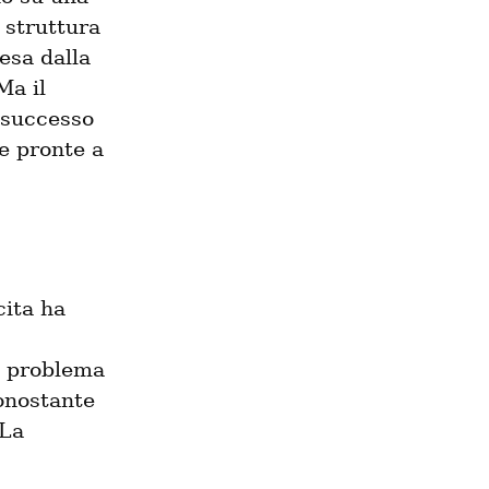
struttura 
sa dalla 
a il 
 successo 
 pronte a 
ita ha 
 problema 
onostante 
La 