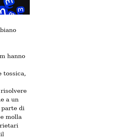
biano 
m hanno 
tossica, 
isolvere 
e a un 
parte di 
e molla 
ietari 
l 