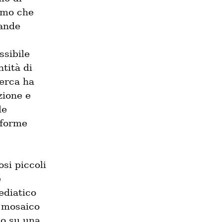
amo che 
ande 
sibile 
tità di 
erca ha 
ione e 
e 
aforme 
i piccoli 
 
diatico 
 mosaico 
o su una 