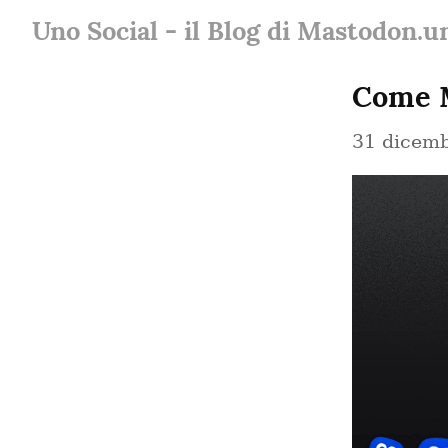
Uno Social - il Blog di Mastodon.u
Come M
31 dicem