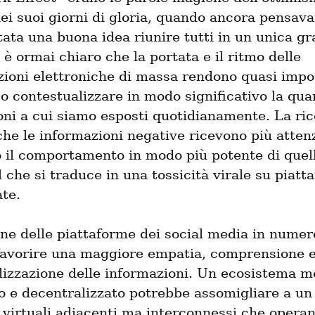
ei suoi giorni di gloria, quando ancora pensav
ata una buona idea riunire tutti in un unica gr
è ormai chiaro che la portata e il ritmo delle 
ioni elettroniche di massa rendono quasi impos
o contestualizzare in modo significativo la quan
ni a cui siamo esposti quotidianamente. La ric
he le informazioni negative ricevono più attenz
 il comportamento in modo più potente di quell
il che si traduce in una tossicità virale su piatt
ate.
ne delle piattaforme dei social media in numeros
favorire una maggiore empatia, comprensione e
lizzazione delle informazioni. Un ecosistema me
o e decentralizzato potrebbe assomigliare a un
i virtuali adiacenti ma interconnessi che operan