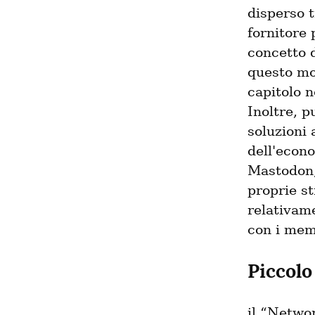
disperso t
fornitore 
concetto d
questo mod
capitolo n
Inoltre, p
soluzioni 
dell'econ
Mastodon, 
proprie st
relativame
con i mem
Piccolo 
il “Networ