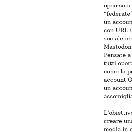
open-sourc
“federate”
un accoun
con URL u
sociale.ne
Mastodon,
Pensate a 
tutti oper
come la po
account G
un account
assomiglia
L'obiettiv
creare una
media in c