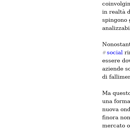
coinvolgim
in realtà 
spingono g
analizzabi
social
 r
#
essere dov
aziende so
di fallime
Ma questo 
una forma
nuova onda
finora non
mercato ol