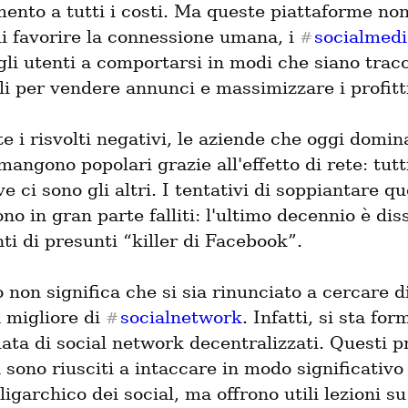
ento a tutti i costi. Ma queste piattaforme non
di favorire la connessione umana, i 
socialmedi
#
li utenti a comportarsi in modi che siano tracci
li per vendere annunci e massimizzare i profitt
imangono popolari grazie all'effetto di rete: tutt
e ci sono gli altri. I tentativi di soppiantare qu
no in gran parte falliti: l'ultimo decennio è dis
nti di presunti “killer di Facebook”.
non significa che si sia rinunciato a cercare di
 migliore di 
socialnetwork
. Infatti, si sta fo
#
ta di social network decentralizzati. Questi pr
 sono riusciti a intaccare in modo significativo i
igarchico dei social, ma offrono utili lezioni su