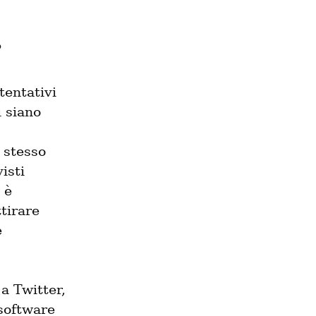
?
entativi 
 siano 
stesso 
sti 
irritati che cercano un rifugio. L'eccezione degna di nota è 
tirare 
 
a Twitter, 
software 