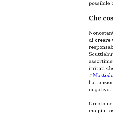
possibile 
Che cos
Nonostante
di creare 
responsabi
Scuttlebut
assortimen
Mastod
#
l'attenzio
negative.
Creato ne
ma piuttos