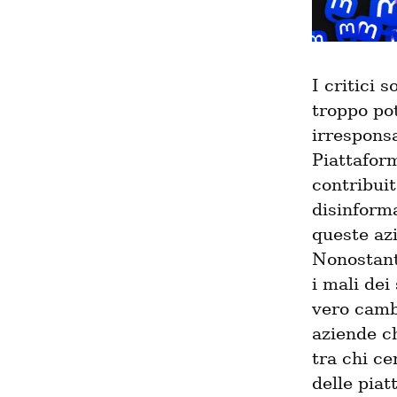
I critici 
troppo pot
irresponsa
Piattafor
contribuit
disinform
queste az
Nonostant
i mali dei
vero cambi
aziende ch
tra chi ce
delle pia