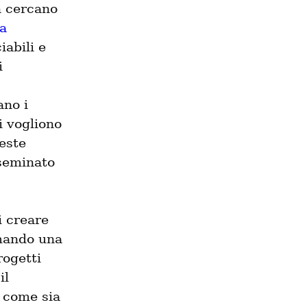
 cercano 
a
abili e 
i
Nonostante i risvolti negativi, le aziende che oggi dominano i 
i vogliono 
este 
seminato 
 creare 
rmando una 
ogetti 
l 
 come sia 