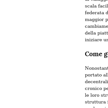
scala faci
federata 
maggior pa
cambiament
della piat
iniziare 
Come ge
Nonostante
portato al
decentral
cronico pe
le loro st
struttura 