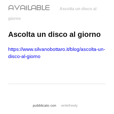
ᗩᐯᗩIᒪᗩᗷᒪᗴ
Ascolta un disco al
giorno
Ascolta un disco al giorno
https://www.silvanobottaro.it/blog/ascolta-un-
disco-al-giorno
pubblicato con
writefreely