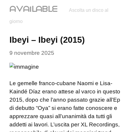
ᗩᐯᗩIᒪᗩᗷᒪᗴ
Ascolta un disco al
giorno
Ibeyi – Ibeyi (2015)
9 novembre 2025
Le gemelle franco-cubane Naomi e Lisa-
Kaindé Díaz erano attese al varco in questo 
2015, dopo che l’anno passato grazie all’Ep 
di debutto “Oya” si erano fatte conoscere e 
apprezzare quasi all’unanimità da tutti gli 
addetti ai lavori. L’uscita per XL Recordings, 