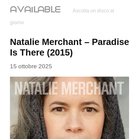
ᗩᐯᗩIᒪᗩᗷᒪᗴ
Ascolta un disco al
giorno
Natalie Merchant – Paradise 
Is There (2015)
15 ottobre 2025