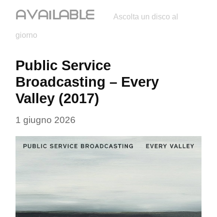
ᗩᐯᗩIᒪᗩᗷᒪᗴ
Ascolta un disco al
giorno
Public Service 
Broadcasting – Every 
Valley (2017)
1 giugno 2026