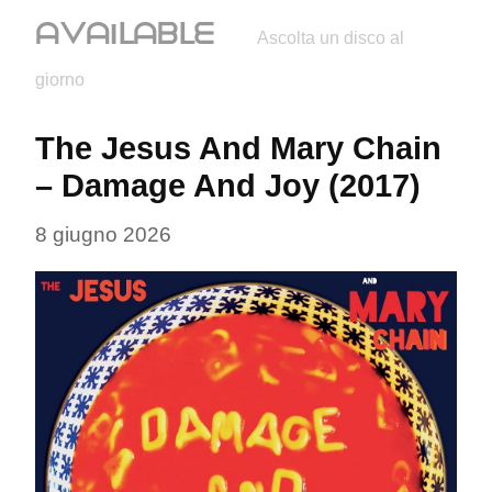
ᗩᐯᗩIᒪᗩᗷᒪᗴ
Ascolta un disco al
giorno
The Jesus And Mary Chain 
– Damage And Joy (2017)
8 giugno 2026