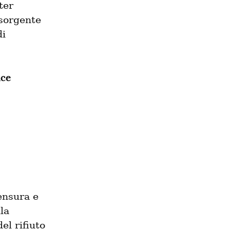
er 
sorgente 
i 
ce 
nsura e 
a 
l rifiuto 