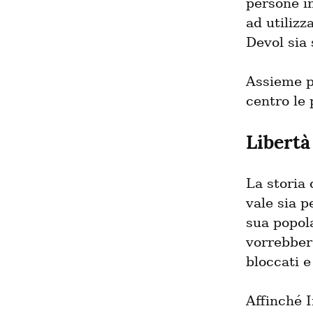
persone i
ad utilizz
Devol sia 
Assieme p
centro le
Libertà
La storia 
vale sia p
sua popola
vorrebbero
bloccati e
Affinché I