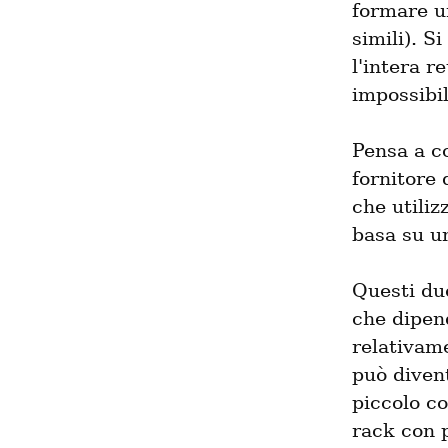
formare un
simili). S
l'intera r
impossibil
Pensa a co
fornitore 
che utiliz
basa su un
Questi due
che dipend
relativam
può divent
piccolo c
rack con p