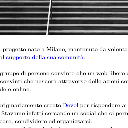
n progetto nato a Milano, mantenuto da volontar
al 
supporto della sua comunità
.
gruppo di persone convinte che un web libero è
 convinti che nascerà attraverso delle azioni co
le e online.
riginariamente creato 
Devol
 per rispondere ai 
 Stavamo infatti cercando un social che ci perm
are, condividere ed organizzarci.
