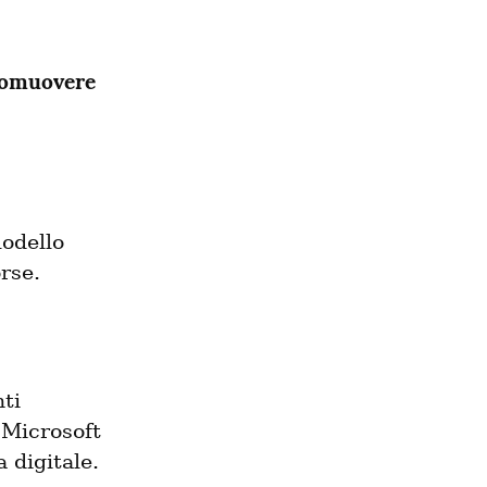
romuovere 
odello 
orse.
ti 
 Microsoft 
 digitale.