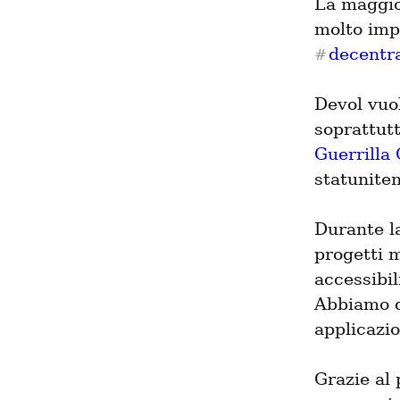
La maggior
decentra
#
Devol vuol
Guerrilla
statunite
Durante la
progetti 
accessibil
Abbiamo qu
applicazio
Grazie al 