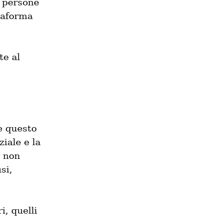
 persone 
taforma 
e al 
e questo 
iale e la 
 non 
i, 
, quelli 