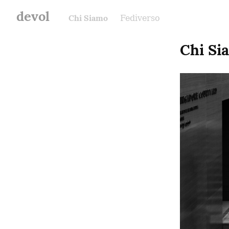
devol
Chi Siamo
Fediverso
Chi Si