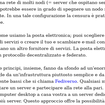
a rete di molti nodi (= server che ospitano serv
i potrebbe essere in grado di spegnere un nodo
ete. In una tale configurazione la censura è pra
e.
me usiamo la posta elettronica; puoi scegliere 
di servizi o creare il tuo e scambiare e-mail con
zano un altro fornitore di servizi. La posta elettr
 protocollo decentralizzato e federato.
 principi, insieme, fanno da sfondo ad un'enor
e da un'infrastruttura piuttosto semplice e da 
ente bassi che si chiama 
Fediverso
. Qualsiasi 
are un server e partecipare alla rete alla pari.
omputer desktop a casa vostra a un server dedic
iù server. Questo approccio offre la possibilità 