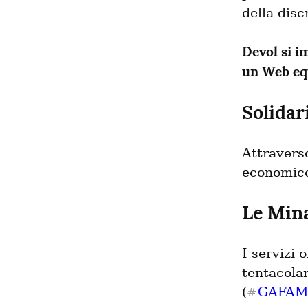
della disc
Devol si i
un Web eq
Solidar
Attravers
economico
Le Min
I servizi 
tentacola
(
GAFAM
#