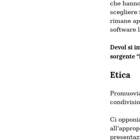
che hanno
scegliere 
rimane ape
software l
Devol si i
sorgente “l
Etica
Promuovia
condivisi
Ci opponia
all'approp
presentazi