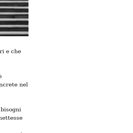
i e che 
 
ncrete nel 
bisogni 
ettesse 