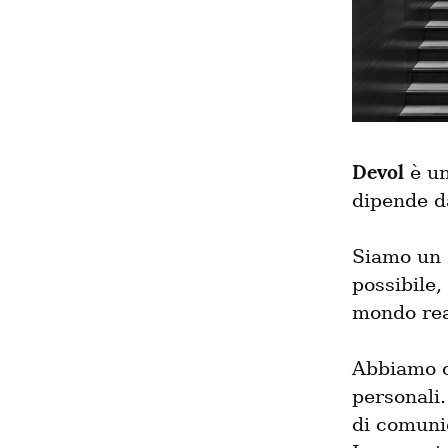
Devol
 è u
dipende d
Siamo un 
possibile,
mondo rea
Abbiamo o
personali.
di comunic