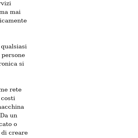
izi 
 ma mai 
ticamente 
qualsiasi 
 persone 
onica si 
me rete 
costi 
macchina 
 Da un 
ato o 
di creare 