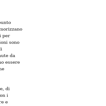
unto 
emorizzano 
 per 
oni sono 
 
ute da 
no essere 
e 
, di 
n i 
e e 