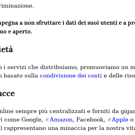
riminazione.
mpegna a non sfruttare i dati dei suoi utenti e a p
uo e aperto.
ietà
o i servizi che distribuiamo, promuoviamo un m
 basato sulla 
condivisione dei costi
 e delle ris
acce
online sempre più centralizzati e forniti da gigan
ri come Google, 
Amazon
, Facebook, 
Apple
 o
#
#
) rappresentano una minaccia per la nostra vita