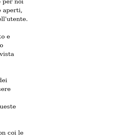
per noi 
molto importanti: i nostri strumenti devono infatti essere aperti, 
ell'utente.
o e 
soprattutto rispettoso della privacy seguendo il manifesto 
ista 
ei 
ere 
ueste 
 coi le 