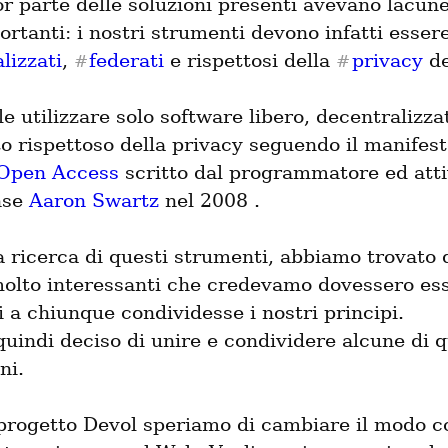
 parte delle soluzioni presenti avevano lacune 
lizzati
, 
federati
 e rispettosi della 
privacy
 d
#
#
e utilizzare solo software libero, decentralizzat
 Open Access
 scritto dal programmatore ed attiv
nse 
Aaron Swartz
 nel 2008 .
 ricerca di questi strumenti, abbiamo trovato d
molto interessanti che credevamo dovessero ess
i a chiunque condividesse i nostri principi.

indi deciso di unire e condividere alcune di q
ni.
progetto Devol speriamo di cambiare il modo con