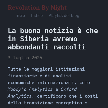
Revolution By Night
Intro
Indice
Playlist del blog
La buona notizia è che 
in Siberia avremo 
abbondanti raccolti
3 luglio 2025
Tutte le 
maggiori istituzioni 
finanziarie e di analisi 
economiche
 internazionali, come 
Moody's Analytics
 e 
Oxford 
Analytics
, certificano che i 
costi 
della transizione energetica
 e 