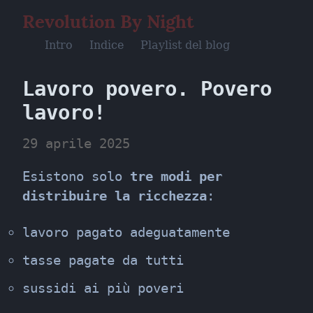
Revolution By Night
Intro
Indice
Playlist del blog
Lavoro povero. Povero 
lavoro!
29 aprile 2025
Esistono solo 
tre modi per 
distribuire la ricchezza
:
lavoro pagato adeguatamente
tasse pagate da tutti
sussidi ai più poveri