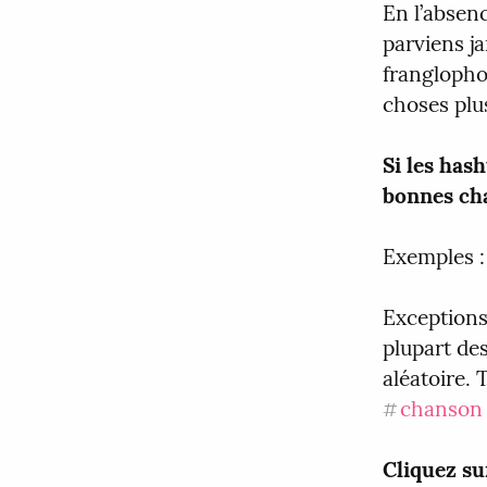
En l’absenc
parviens j
franglophone
choses plus
Si les hash
bonnes cha
Exemples :
Exceptions :
plupart de
aléatoire. T
chanson
#
Cliquez su