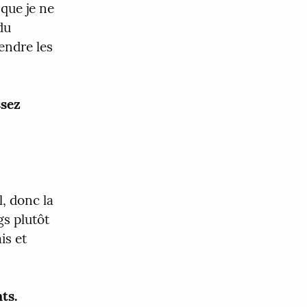
que je ne 
u 
endre les 
sez 
, donc la 
s plutôt 
 pour les morceaux en anglais et 
ts.