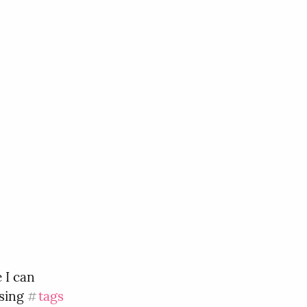
I can 
sing 
tags
#