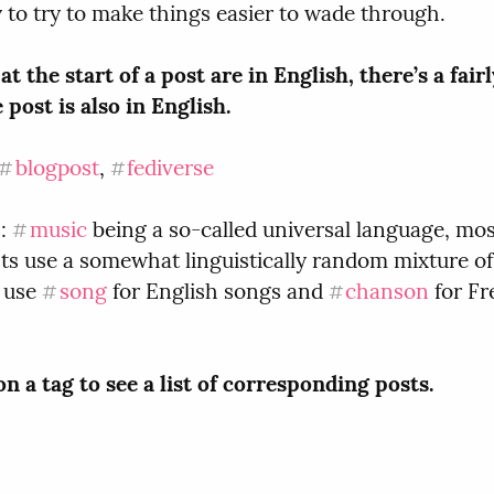
y to try to make things easier to wade through.
 at the start of a post are in English, there’s a fair
post is also in English.
blogpost
, 
fediverse
#
#
: 
music
 being a so-called universal language, mo
#
ts use a somewhat linguistically random mixture of 
 use 
song
 for English songs and 
chanson
 for Fr
#
#
on a tag to see a list of corresponding posts.