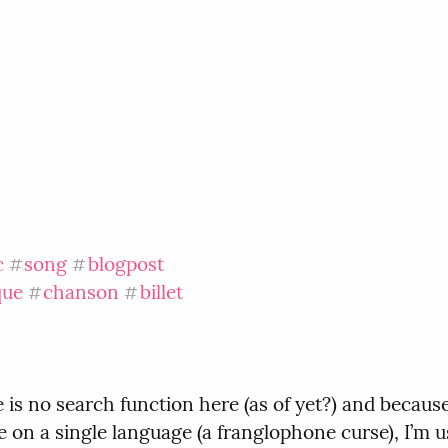
c
song
blogpost
#
#
que
chanson
billet
#
#
 is no search function here (as of yet?) and because 
e on a single language (a franglophone curse), I’m u