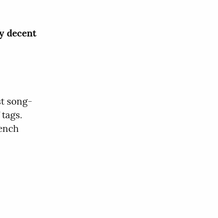
ly decent 
st song-
tags. 
ench 