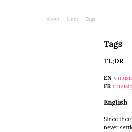
sknob’s
fediblog
About
Links
Tags
Tags
TL;DR
EN
musi
#
FR
musi
#
English
Since there
never settl