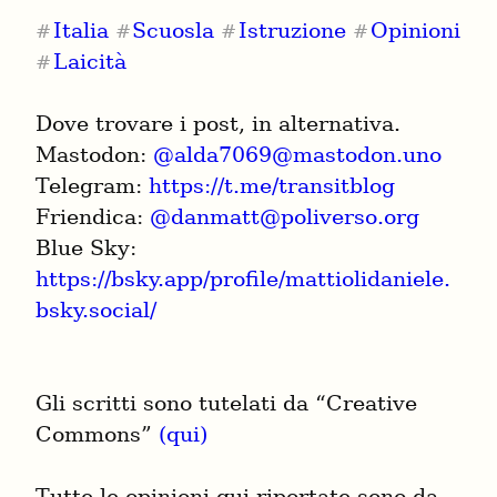
Italia
Scuosla
Istruzione
Opinioni
#
#
#
#
Laicità
#
Dove trovare i post, in alternativa.

Mastodon: 
@
alda7069@mastodon.uno
Telegram: 
https://t.me/transitblog
Friendica: 
@
danmatt@poliverso.org
Blue Sky: 
https://bsky.app/profile/mattiolidaniele.
bsky.social/
Gli scritti sono tutelati da “Creative 
Commons” 
(qui)
Tutte le opinioni qui riportate sono da 