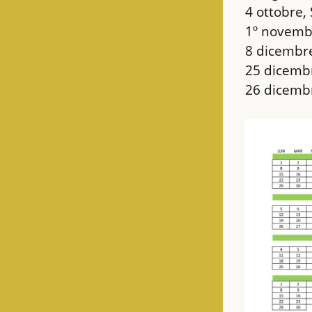
4 ottobre, 
1º novembr
8 dicembre
25 dicembr
26 dicembr