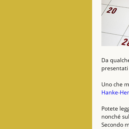
Da qualche
presentati
Uno che mi
Hanke-He
Potete leg
nonché sul
Secondo me