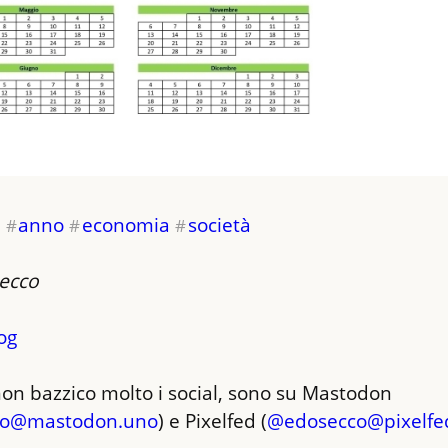
i
anno
economia
società
#
#
#
ecco
og
on bazzico molto i social, sono su Mastodon 
co@mastodon.uno
) e Pixelfed (
@
edosecco@pixelfe