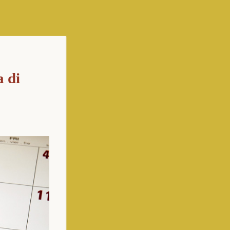
di 
]