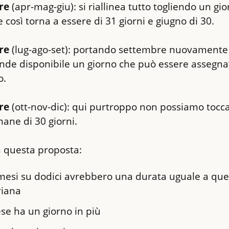
re
 (apr-mag-giu): si riallinea tutto togliendo un gio
 così torna a essere di 31 giorni e giugno di 30.
re
 (lug-ago-set): portando settembre nuovamente 
rende disponibile un giorno che può essere assegnato
o.
re
 (ott-nov-dic): qui purtroppo non possiamo toccar
mane di 30 giorni.
 questa proposta:
esi su dodici avrebbero una durata uguale a quel
riana
se ha un giorno in più