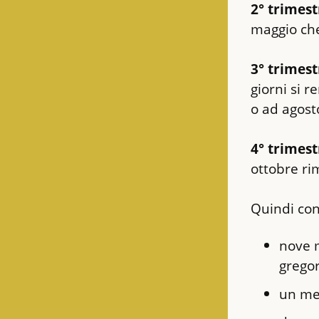
2° trimest
maggio che
3° trimest
giorni si 
o ad agost
4° trimest
ottobre ri
Quindi con
nove m
grego
un me