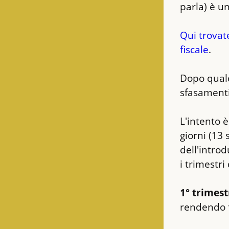
parla) è u
Qui trovate
fiscale
.
Dopo qualc
sfasamenti
L'intento è
giorni (13 
dell'introd
i trimestri
1° trimest
rendendo f