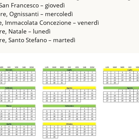
San Francesco – giovedì

e, Ognissanti – mercoledì

, Immacolata Concezione – venerdì

e, Natale – lunedì

e, Santo Stefano – martedì