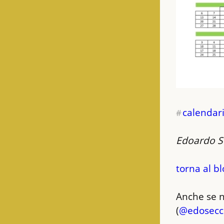
calendar
#
Edoardo S
torna al bl
Anche se n
(
@
edosec