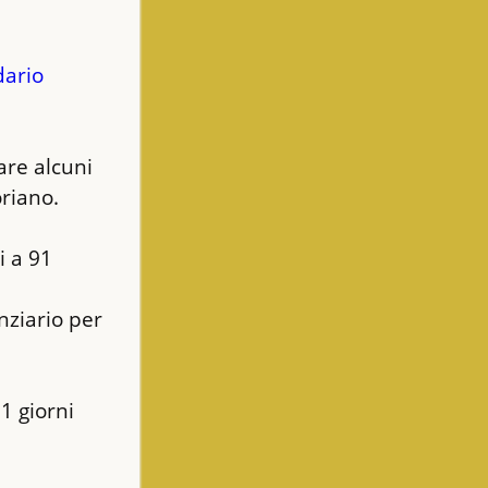
ario 
re alcuni 
oriano.
 a 91 
ziario per 
 giorni 