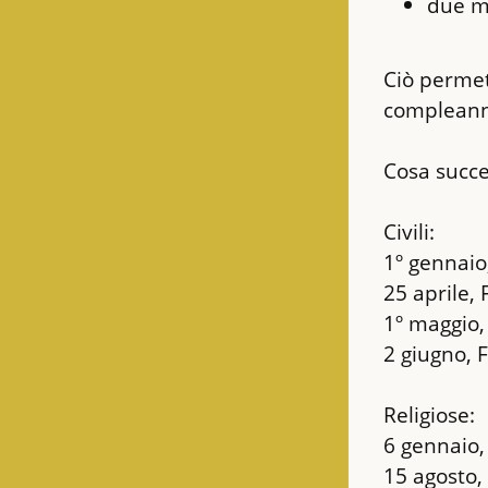
due m
Ciò permet
compleanni
Cosa succe
Civili:

1º gennaio
25 aprile, 
1º maggio,
2 giugno, 
Religiose:

6 gennaio, 
15 agosto,