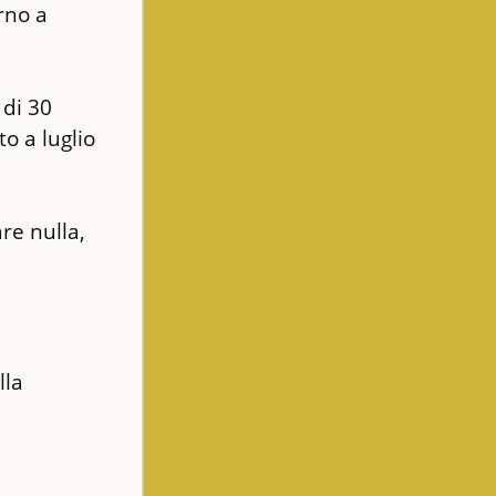
rno a 
di 30 
 a luglio 
e nulla, 
la 