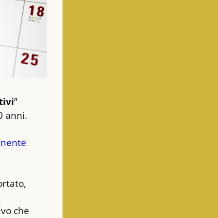
tivi
” 
0 anni.
nente 
rtato, 
vo che 