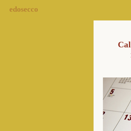
edosecco
Cal