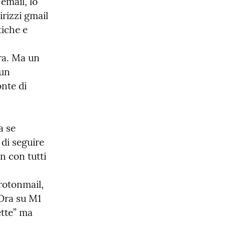
mail, lo 
rizzi gmail 
iche e 
ra. Ma un 
un 
nte di 
 se 
di seguire 
 con tutti 
otonmail, 
Ora su M1 
tte” ma 