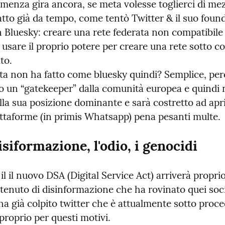
menza gira ancora, se meta volesse toglierci di mez
atto già da tempo, come tentò Twitter & il suo found
Bluesky: creare una rete federata non compatibile c
 usare il proprio potere per creare una rete sotto co
o.

a non ha fatto come bluesky quindi? Semplice, perc
o un “gatekeeper” dalla comunità europea e quindi 
la sua posizione dominante e sarà costretto ad aprir
attaforme (in primis Whatsapp) pena pesanti multe.
isiformazione, l'odio, i genocidi
l il nuovo DSA (Digital Service Act) arriverà proprio
ntenuto di disinformazione che ha rovinato quei socia
a già colpito twitter che è attualmente sotto proced
proprio per questi motivi.
