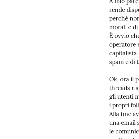
A mio parer
rende dispon
perché non 
morali e di
È ovvio che
operatore e
capitalista
spam e di t
Ok, ora il 
threads risp
gli utenti
i propri fo
Alla fine 
una email 
le comunic