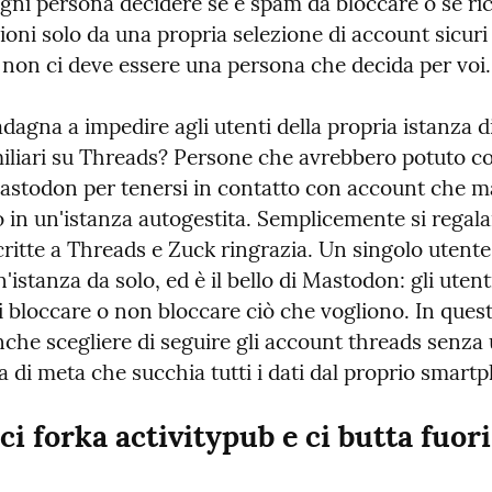
gni persona decidere se è spam da bloccare o se ric
ni solo da una propria selezione di account sicuri 
, non ci deve essere una persona che decida per voi.
dagna a impedire agli utenti della propria istanza di
miliari su Threads? Persone che avrebbero potuto co
astodon per tenersi in contatto con account che ma
 in un'istanza autogestita. Semplicemente si regala
ritte a Threads e Zuck ringrazia. Un singolo utente 
'istanza da solo, ed è il bello di Mastodon: gli utent
di bloccare o non bloccare ciò che vogliono. In ques
he scegliere di seguire gli account threads senza u
a di meta che succhia tutti i dati dal proprio smart
ci forka activitypub e ci butta fuori