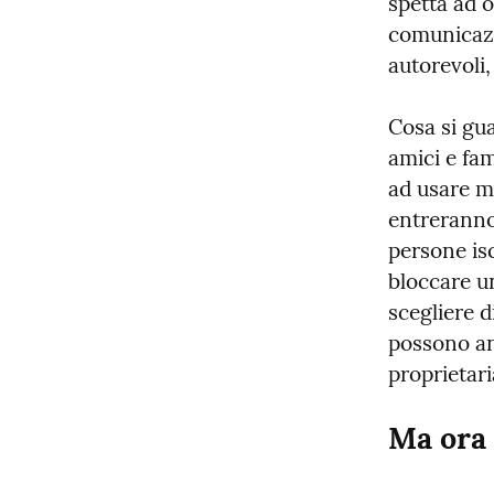
spetta ad o
comunicazio
autorevoli
Cosa si gua
amici e fa
ad usare m
entreranno
persone isc
bloccare un
scegliere 
possono anc
proprietari
Ma ora 