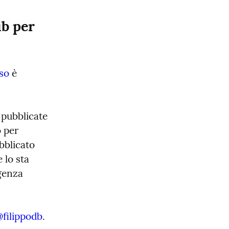
b per 
rso
 è 
pubblicate 
 per 
blicato 
 lo sta 
genza 
filippodb
. 