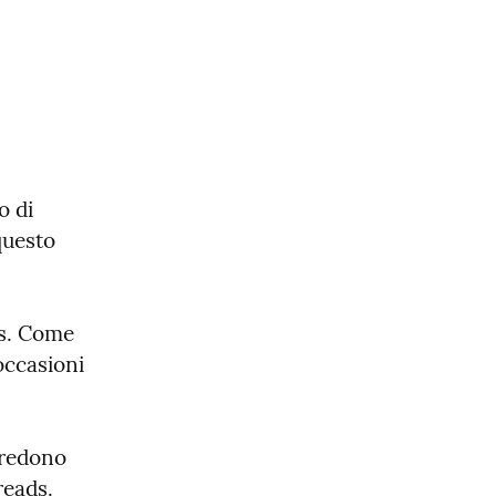
 di 
uesto 
s. Come 
occasioni 
credono 
reads.