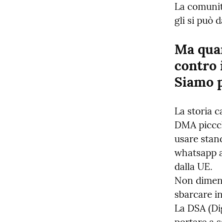
La comunit
gli si può d
Ma quan
contro 
Siamo p
La storia c
DMA piccch
usare stan
whatsapp a
dalla UE.

Non diment
sbarcare in
La DSA (Dig