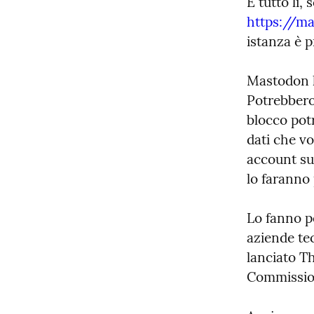
https://ma
istanza è p
Mastodon h
Potrebbero 
blocco pot
dati che v
account su
lo faranno 
Lo fanno p
aziende tec
lanciato Th
Commission