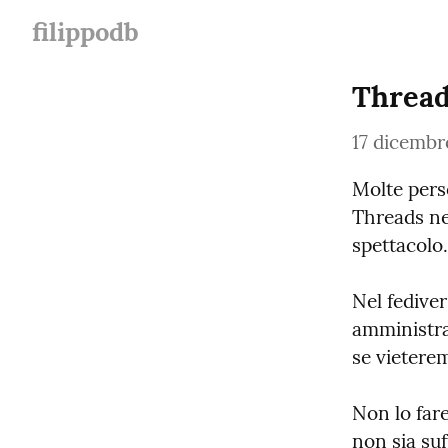
filippodb
Thread
17 dicembr
Molte pers
Threads nel
spettacolo.
Nel fedive
amministra
se vieterem
Non lo fare
non sia suf