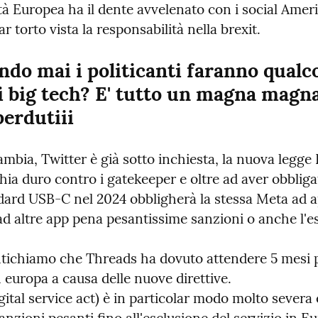
à Europea ha il dente avvelenato con i social Ameri
ar torto vista la responsabilità nella brexit.
do mai i politicanti faranno qualco
i big tech? E' tutto un magna magna,
erdutiii
ambia, Twitter è già sotto inchiesta, la nuova legge 
ia duro contro i gatekeeper e oltre ad aver obbligat
dard USB-C nel 2024 obbligherà la stessa Meta ad ap
d altre app pena pesantissime sanzioni o anche l'es
ichiamo che Threads ha dovuto attendere 5 mesi p
 europa a causa delle nuove direttive.

ital service act) è in particolar modo molto severa 