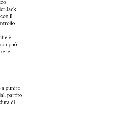
zo 
er Jack 
on il 
ntrollo 
hè è 
non può 
e le 
 a punire 
l, partito 
ura di 