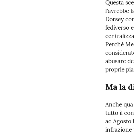
Questa sce
l'avrebbe f
Dorsey con 
fediverso e
centralizzat
Perchè Met
considerat
abusare del
proprie pi
Ma la d
Anche qua i
tutto il co
ad Agosto h
infrazione 