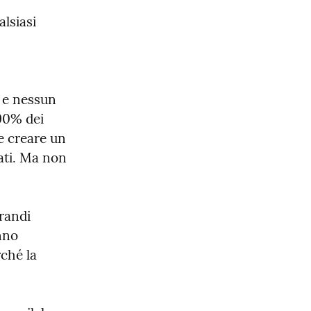
lsiasi 
 e nessun 
90% dei 
 creare un 
ti. Ma non 
randi 
nno 
ché la 