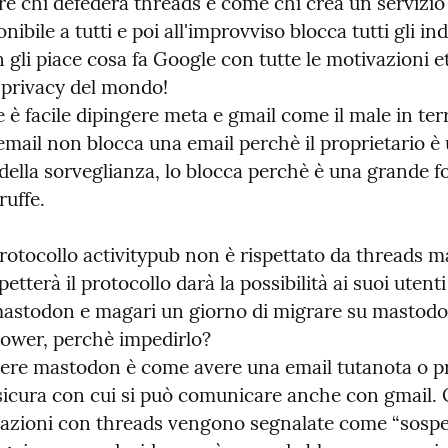
e chi defedera threads è come chi crea un servizio e
ibile a tutti e poi all'improvviso blocca tutti gli indi
gli piace cosa fa Google con tutte le motivazioni et
 privacy del mondo!

 è facile dipingere meta e gmail come il male in ter
mail non blocca una email perchè il proprietario è 
 della sorveglianza, lo blocca perchè è una grande fo
ruffe.
protocollo activitypub non è rispettato da threads ma
etterà il protocollo darà la possibilità ai suoi utenti 
 mastodon e magari un giorno di migrare su mastodon
llower, perchè impedirlo?

avere mastodon è come avere una email tutanota o pr
sicura con cui si può comunicare anche con gmail. 
azioni con threads vengono segnalate come “sospe