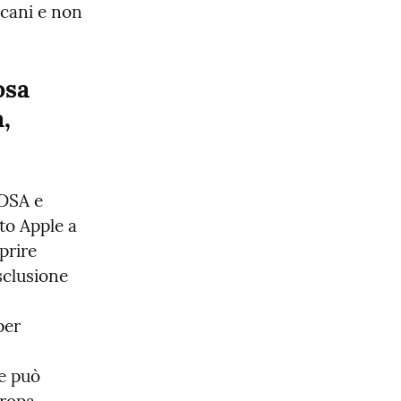
cani e non 
sa 
 
DSA e 
o Apple a 
rire 
clusione 
er 
e può 