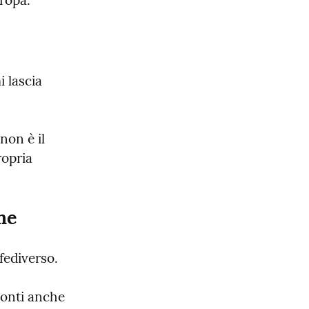
uropa.
lascia 
on è il 
opria 
ne
fediverso.
conti anche 