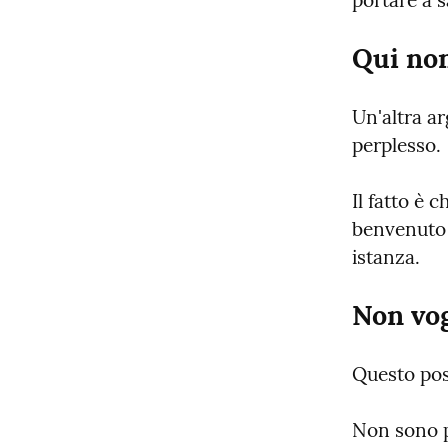
portare a s
Qui non
Un'altra a
perplesso.
Il fatto è 
benvenuto m
istanza.
Non vog
Questo pos
Non sono pe