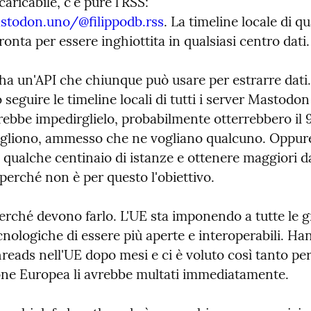
È tutto lì, scaricabile, c'è pure l'RSS: 
stodon.uno/@filippodb.rss
. La timeline locale di qua
ronta per essere inghiottita in qualsiasi centro dati.
a un'API che chiunque può usare per estrarre dati. 
seguire le timeline locali di tutti i server Mastodon
rebbe impedirglielo, probabilmente otterrebbero il 
ogliono, ammesso che ne vogliano qualcuno. Oppure
 qualche centinaio di istanze e ottenere maggiori da
perché non è per questo l'obiettivo.
erché devono farlo. L'UE sta imponendo a tutte le g
nologiche di essere più aperte e interoperabili. Ha
reads nell'UE dopo mesi e ci è voluto così tanto per
e Europea li avrebbe multati immediatamente.