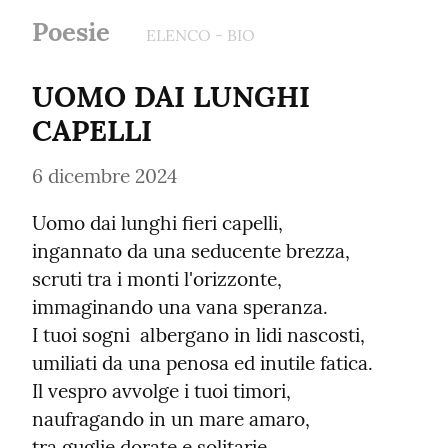
Poesie
ELENCO - BIO
UOMO DAI LUNGHI 
CAPELLI
6 dicembre 2024
Uomo dai lunghi fieri capelli,

ingannato da una seducente brezza,

scruti tra i monti l'orizzonte,

immaginando una vana speranza.

I tuoi sogni  albergano in lidi nascosti,

umiliati da una penosa ed inutile fatica.

Il vespro avvolge i tuoi timori,

naufragando in un mare amaro,

tra guglie dorate e solitarie
