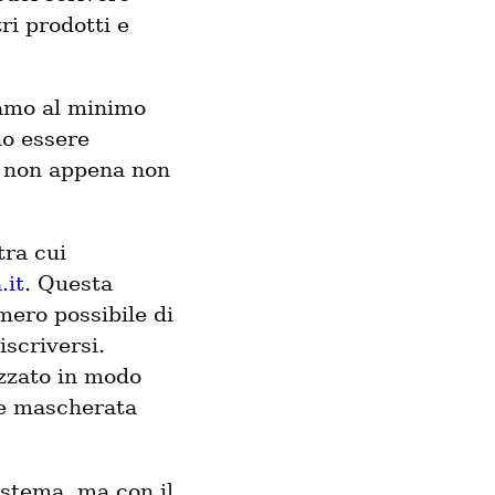
ri prodotti e
iamo al minimo
no essere
e non appena non
tra cui
.it
. Questa
umero possibile di
scriversi.
izzato in modo
ne mascherata
istema, ma con il