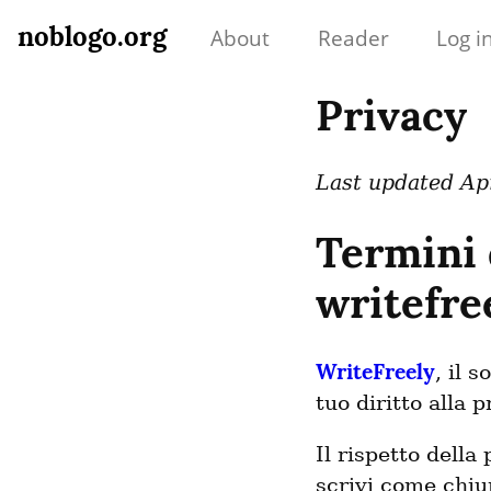
noblogo.org
About
Reader
Log i
Privacy
Last updated Apr
Termini d
writefre
WriteFreely
, il 
tuo diritto alla 
Il rispetto della
scrivi come chiu