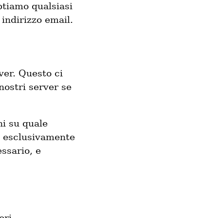
ptiamo qualsiasi
 indirizzo email.
rver. Questo ci
nostri server se
i su quale
li esclusivamente
ssario, e
ori.