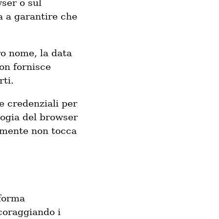
ser o sul
a a garantire che
ro nome, la data
non fornisce
ti.
e credenziali per
logia del browser
vamente non tocca
aforma
ncoraggiando i