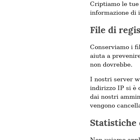
Criptiamo le tue
informazione di i
File di regi
Conserviamo i fil
aiuta a prevenir
non dovrebbe.
I nostri server
indirizzo IP si è
dai nostri ammini
vengono cancella
Statistiche 
Non usiamo applic