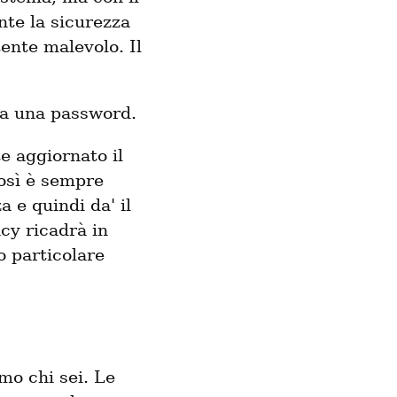
te la sicurezza
tente malevolo. Il
ta una password.
 aggiornato il
così è sempre
a e quindi da' il
acy ricadrà in
 particolare
o chi sei. Le