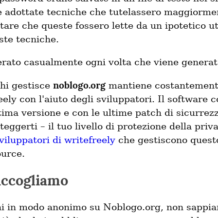
 adottate tecniche che tutelassero maggiormen
tare che queste fossero lette da un ipotetico u
ste tecniche.
nerato casualmente ogni volta che viene genera
noblogo.org
chi gestisce
mantiene costantemente
ely con l'aiuto degli sviluppatori. Il software 
tima versione e con le ultime patch di sicurrezz
ggerti – il tuo livello di protezione della priv
viluppatori di writefreely
che gestiscono questo
ource.
accogliamo
i in modo anonimo su Noblogo.org, non sappiam