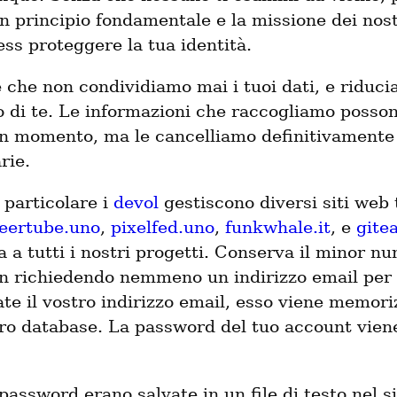
n principio fondamentale e la missione dei nost
ess proteggere la tua identità.
è che non condividiamo mai i tuoi dati, e riduc
 di te. Le informazioni che raccogliamo posso
un momento, ma le cancelliamo definitivament
rie.
 particolare i
devol
gestiscono diversi siti web 
eertube.uno
,
pixelfed.uno
,
funkwhale.it
, e
gitea
ca a tutti i nostri progetti. Conserva il minor n
non richiedendo nemmeno un indirizzo email per i
date il vostro indirizzo email, esso viene memor
tro database. La password del tuo account vie
password erano salvate in un file di testo nel s