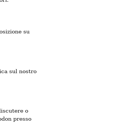
osizione su
ca sul nostro
discutere o
todon presso