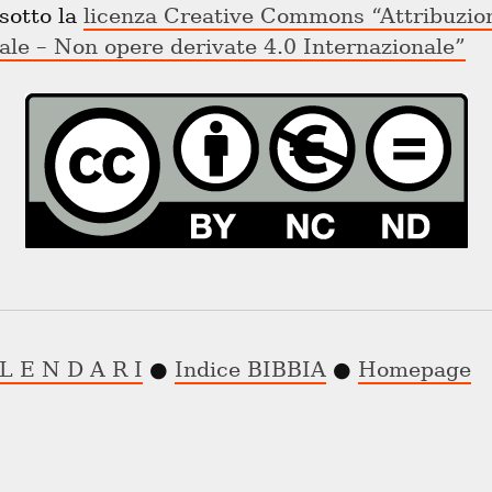
sotto la 
licenza Creative Commons “Attribuzion
le – Non opere derivate 4.0 Internazionale”
L E N D A R I
 ● 
Indice BIBBIA
 ● 
Homepage