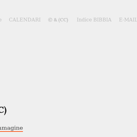
© & (CC)
e
CALENDARI
Indice BIBBIA
E-MAI
C)
immagine