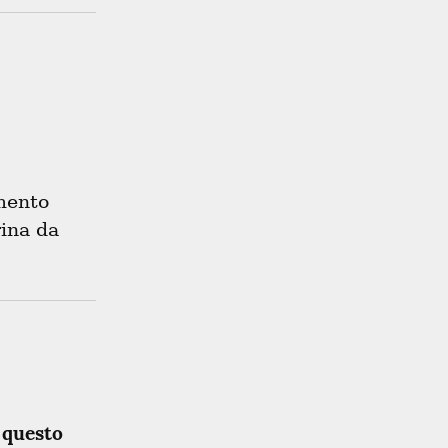
mento

ina da 
 questo 