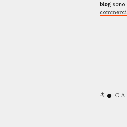
blog
 sono 
commercia
🔝
 ●  
C A 