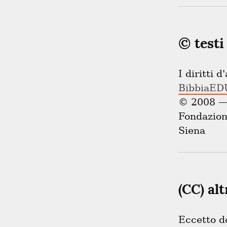
© testi 
I diritti d
BibbiaED
© 2008 — 
Fondazione
Siena
(CC) al
Eccetto d