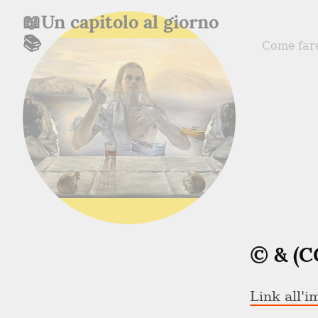
📖Un capitolo al giorno
📚
Come far
© & (C
Link all'