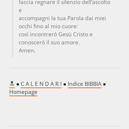
faccia regnare il silenzio dell’ascolto 
e

accompagni la tua Parola dai miei 
occhi fino al mio cuore:

così incontrerò Gesù Cristo e 
conoscerò il suo amore.

Amen.
🔝
 ● 
C A L E N D A R I
 ● 
Indice BIBBIA
 ● 
Homepage