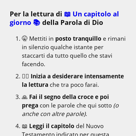
Per la lettura di 
📖 Un capitolo al 
giorno 📚
 della Parola di Dio
🤫 Mettiti in 
posto tranquillo
 e rimani 
in silenzio qualche istante per 
staccarti da tutto quello che stavi 
facendo.
❤️‍🔥 
Inizia a desiderare intensamente 
la lettura
 che tra poco farai.
🙏 
Fai il segno della croce e poi 
prega
 con le parole che qui sotto 
(o 
anche con altre parole)
.
📖 
Leggi il capitolo
 del Nuovo 
Testamento indicato per questa 