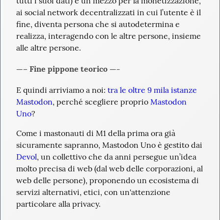
tutti i suoi dati) è un mezzo per la monetizzazione, 
ai social network decentralizzati in cui l’utente è il 
fine, diventa persona che si autodetermina e 
realizza, interagendo con le altre persone, insieme 
alle altre persone.
—– Fine pippone teorico —-
E quindi arriviamo a noi: 
tra le oltre 9 mila istanze 
Mastodon
, perché scegliere proprio 
Mastodon 
Uno
?
Come i mastonauti di M1 della prima ora già 
sicuramente sapranno, Mastodon Uno è gestito dai 
Devol
, un collettivo che da anni persegue un’idea 
molto precisa di web (dal web delle corporazioni, al 
web delle persone), proponendo un ecosistema di 
servizi alternativi, etici, con un'attenzione 
particolare alla privacy.