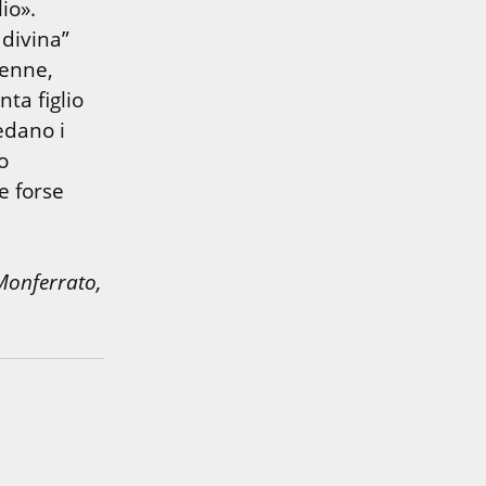
o». 
divina” 
enne, 
a figlio 
dano i 
o 
 forse 
onferrato, 