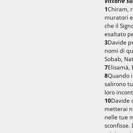
Vittorie sui
1
Chiram, r
muratori e 
che il Sign
3
Davide pr
nomi di qu
Sobab, Nat
7
8
Quando i 
salirono tu
loro incont
10
Davide c
metterai ne
nelle tue m
sconfisse.