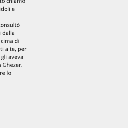
to chiamò 
doli e 
onsultò 
 dalla 
cima di 
 a te, per 
gli aveva 
ordinato e colpì l'accampamento dei Filistei da Gàbaon fino a Ghezer. 
e lo 