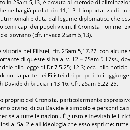
ato in 2Sam 5,13, è dovuta al metodo di eliminazion
he ne ha già parlato in 11,1-3. L'importanza di que
atrimoniali è data dal legame diplomatico che ess
o con i capi dei popoli vicini. Il Cronista non menzi
del sovrano (cfr. invece 2Sam 5,13).
 vittoria dei Filistei, cfr. 2Sam 5,17.22, con alcune v
rtante di queste si ha al v. 12 = 2Sam 5,17ss., dove
dele alla legge di Dt 7,5.25; 12,3; ecc., alla notizia 
ono da parte dei Filistei dei propri idoli aggiunge 
 Davide di bruciarli 13-16. Cfr. 2Sam 5,22-25.
to proprio del Cronista, particolarmente espressivo
verno divino, di cui Davide è simbolo e personificazi
er sé a tutte le nazioni. È giusto e inevitabile il ric
iosi al Sal 2 e all'ideologia che esso esprime: tutte 