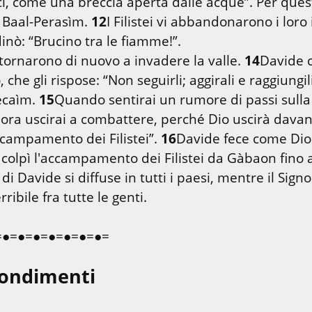
i, come una breccia aperta dalle acque”. Per ques
 Baal-Perasìm. 
12
I Filistei vi abbandonarono i loro i
ei tornarono di nuovo a invadere la valle. 
14
Davide c
 che gli rispose: “Non seguirli; aggirali e raggiungili
ecaìm. 
15
Quando sentirai un rumore di passi sulla 
ora uscirai a combattere, perché Dio uscirà davanti
ccampamento dei Filistei”. 
16
Davide fece come Dio 
di Davide si diffuse in tutti i paesi, mentre il Signor
ribile fra tutte le genti.
=●=●=●=●=●=●=●=
ondimenti