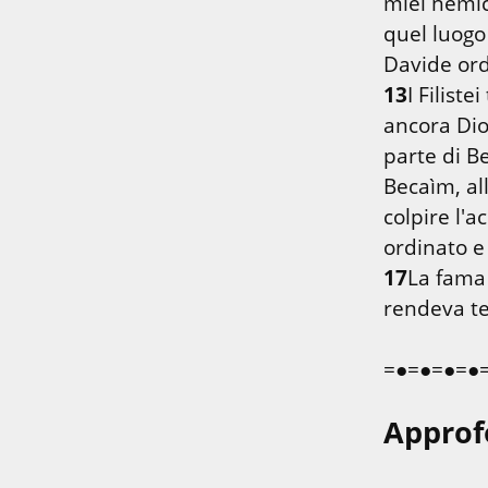
miei nemic
quel luogo
13
I Filist
ancora Dio,
parte di B
Becaìm, all
colpire l'a
17
La fama 
rendeva ter
=●=●=●=●
Approf