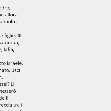
dro, 
 allora 
a molto 
 figlie. 
4
I 
 Sammùa, 
Noga, Nefeg, Iafìa, 
o Israele, 
ato, uscì 
Vennero i Filistei e invasero la valle dei Refaìm. 
ei? Li 
metterò 
 li 
ccia tra i 