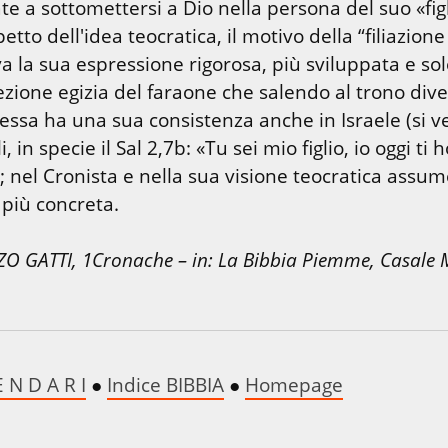
te a sottomettersi a Dio nella persona del suo «figli
tto dell'idea teocratica, il motivo della “filiazione 
va la sua espressione rigorosa, più sviluppata e sol
zione egizia del faraone che salendo al trono divent
 essa ha una sua consistenza anche in Israele (si ve
, in specie il Sal 2,7b: «Tu sei mio figlio, io oggi ti h
; nel Cronista e nella sua visione teocratica assume
 più concreta.
ZO GATTI, 1Cronache – in: La Bibbia Piemme, Casale M
E N D A R I
 ● 
Indice BIBBIA
 ● 
Homepage