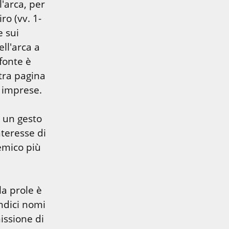
'arca, per 
ro (vv. 1-
 sui 
ll'arca a 
onte è 
tra pagina 
e imprese.
 un gesto 
teresse di 
mico più 
a prole è 
dici nomi 
issione di 