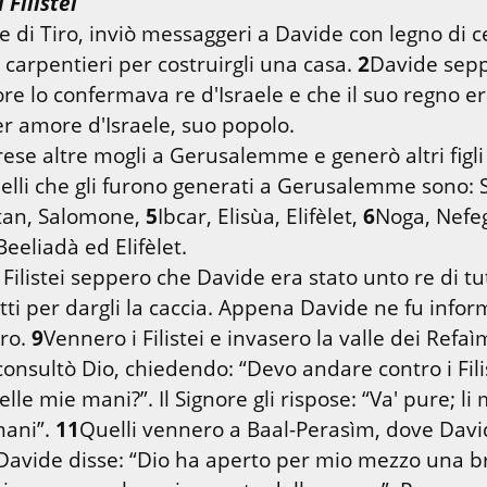
 Filistei
e di Tiro, inviò messaggeri a Davide con legno di ce
carpentieri per costruirgli una casa. 
2
Davide seppe
ore lo confermava re d'Israele e che il suo regno er
ese altre mogli a Gerusalemme e generò altri figli e
elli che gli furono generati a Gerusalemme sono:
an, Salomone, 
5
Ibcar, Elisùa, Elifèlet, 
6
Filistei seppero che Davide era stato unto re di tutt
tti per dargli la caccia. Appena Davide ne fu inform
ro. 
9
onsultò Dio, chiedendo: “Devo andare contro i Filist
lle mie mani?”. Il Signore gli rispose: “Va' pure; li 
ani”. 
11
Quelli vennero a Baal-Perasìm, dove Davide
 Davide disse: “Dio ha aperto per mio mezzo una bre