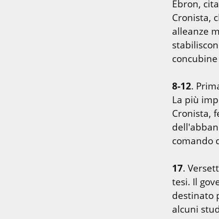
Ebron, cit
Cronista, c
alleanze m
stabiliscon
concubine 
8-12
. Prima
La più impo
Cronista, fe
dell'abband
comando di
17
. Verset
tesi. Il go
destinato p
alcuni stud