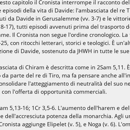
uesto capitolo il Cronista interrompe il racconto dell
 episodi della vita di Davide: l'ambasciata del re Ti
 avuti da Davide in Gerusalemme (vv. 3-7) e le vittorie
v. 8-17), tutti episodi avvenuti prima del trasporto de
e. Il Cronista non segue l'ordine cronologico. La f
5, con ritocchi letterari, storici e teologici. È un'al
cazione di Davide, sostenuto da JHWH in tutte le su
asciata di Chiram è descritta come in 2Sam 5,11. È
da parte del re di Tiro, ma fa pensare anche all'in
onsolidare l'atteggiamento di neutralità del suo ne
, con l'offerta di opportunità commerciali.
2Sam 5,13-16; 1Cr 3,5-6. L'aumento dell'harem e dell
e dell'accresciuta potenza della monarchia. Agli un
Cronista aggiunge Elipelet (v. 5), e Noga (v. 6). L'om