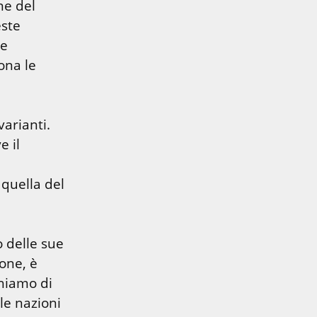
e del 
ste 
e 
ona le 
arianti. 
 il 
quella del 
 delle sue 
one, è 
hiamo di 
le nazioni 