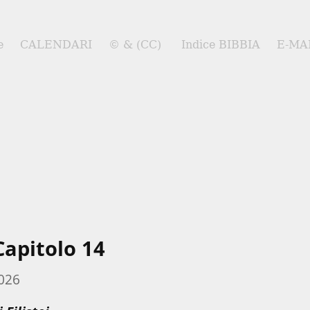
e
CALENDARI
© & (CC)
Indice BIBBIA
E-MA
Capitolo 14
2026