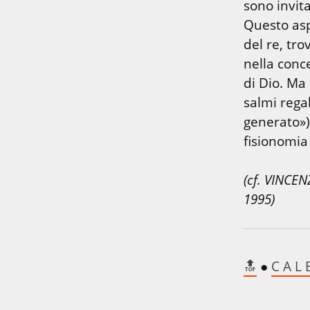
sono invita
Questo aspe
del re, tro
nella conce
di Dio. Ma
salmi regali
generato»)
fisionomia
(cf. VINCEN
1995)
🔝
 ● 
C A L 