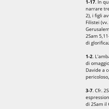
1-17
. In q
narrare tre
2), i figli
Filistei (v
Gerusalemm
2Sam 5,11-2
di glorifi
1-2
. L'amb
di omaggio 
Davide a c
pericoloso
3-7
. Cfr. 
espression
di 2Sam il 