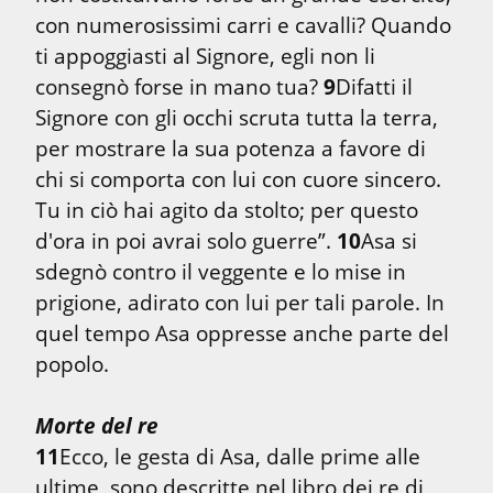
con numerosissimi carri e cavalli? Quando 
ti appoggiasti al Signore, egli non li 
consegnò forse in mano tua? 
9
Difatti il 
Signore con gli occhi scruta tutta la terra, 
per mostrare la sua potenza a favore di 
chi si comporta con lui con cuore sincero. 
Tu in ciò hai agito da stolto; per questo 
d'ora in poi avrai solo guerre”. 
10
Asa si 
sdegnò contro il veggente e lo mise in 
prigione, adirato con lui per tali parole. In 
quel tempo Asa oppresse anche parte del 
popolo.
Morte del re
11
Ecco, le gesta di Asa, dalle prime alle 
ultime, sono descritte nel libro dei re di 