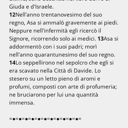
12
Nell'anno trentanovesimo del suo 
regno, Asa si ammalò gravemente ai piedi. 
Neppure nell'infermità egli ricercò il 
Signore, ricorrendo solo ai medici. 
13
Asa si 
addormentò con i suoi padri; morì 
nell'anno quarantunesimo del suo regno. 
14
Lo seppellirono nel sepolcro che egli si 
era scavato nella Città di Davide. Lo 
stesero su un letto pieno di aromi e 
profumi, composti con arte di profumeria; 
ne bruciarono per lui una quantità 
immensa.
=●=●=●=●=●=●=●=●=●=●=●=