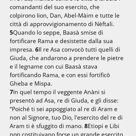
comandanti del suo esercito, che 
colpirono Iion, Dan, Abel-Màim e tutte le 
città di approvvigionamento di Nèftali. 
5
Quando lo seppe, Baasà smise di 
fortificare Rama e desistette dalla sua 
impresa. 
6
Il re Asa convocò tutti quelli di 
Giuda, che andarono a prendere le pietre 
e il legname con cui Baasà stava 
fortificando Rama, e con essi fortificò 
7
In quel tempo il veggente Anàni si 
presentò ad Asa, re di Giuda, e gli disse: 
“Poiché ti sei appoggiato al re di Aram e 
non al Signore, tuo Dio, l'esercito del re di 
Aram ti è sfuggito di mano. 
8
Etiopi e Libi 
non costituivano forse un grande esercito, 