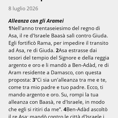
8 luglio 2026
Alleanza con gli Aramei
1
Nell'anno trentaseiesimo del regno di 
Asa, il re d'Israele Baasà salì contro Giuda. 
Egli fortificò Rama, per impedire il transito 
ad Asa, re di Giuda. 
2
Asa estrasse dai 
tesori del tempio del Signore e della reggia 
argento e oro e li mandò a Ben-Adàd, re di 
Aram residente a Damasco, con questa 
proposta: 
3
“Ci sia un'alleanza tra me e te, 
come tra mio padre e tuo padre. Ecco, ti 
mando argento e oro. Su, rompi la tua 
alleanza con Baasà, re d'Israele, in modo 
che egli si ritiri da me”. 
4
Ben-Adàd ascoltò 
il re Asa; mandò contro le città d'Israele i 