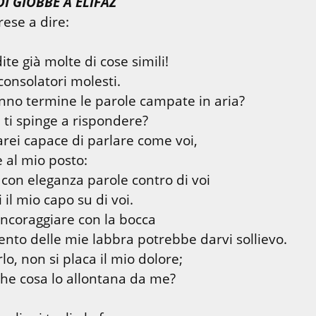
DI GIOBBE A ELIFAZ
ese a dire:
te già molte di cose simili!

no termine le parole campate in aria?

arei capace di parlare come voi,

e al mio posto:

con eleganza parole contro di voi

incoraggiare con la bocca

o, non si placa il mio dolore;

 che cosa lo allontana da me?