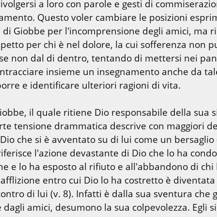
ivolgersi a loro con parole e gesti di commiserazio
amento. Questo voler cambiare le posizioni esprim
 di Giobbe per l'incomprensione degli amici, ma r
spetto per chi è nel dolore, la cui sofferenza non p
e non dal di dentro, tentando di mettersi nei panni
rintracciare insieme un insegnamento anche da tale
rre e identificare ulteriori ragioni di vita.
Giobbe, il quale ritiene Dio responsabile della sua s
rte tensione drammatica descrive con maggiori det
di Dio che si è avventato su di lui come un bersaglio (v
 riferisce l'azione devastante di Dio che lo ha condot
e e lo ha esposto al rifiuto e all'abbandono di chi 
'afflizione entro cui Dio lo ha costretto è diventata
ntro di lui (v. 8). Infatti è dalla sua sventura che gli
 dagli amici, desumono la sua colpevolezza. Egli si