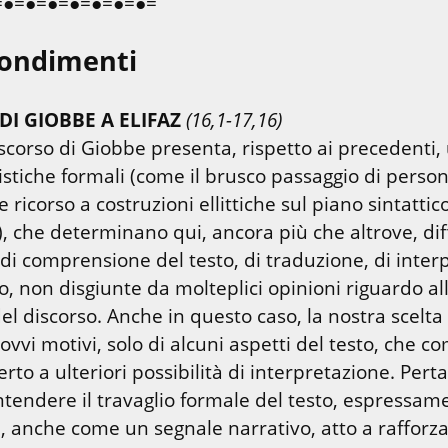
=●=●=●=●=●=●=●=
ondimenti
DI GIOBBE A ELIFAZ
(16,1-17,16)
scorso di Giobbe presenta, rispetto ai precedenti, 
istiche formali (come il brusco passaggio di persone
e ricorso a costruzioni ellittiche sul piano sintattico
, che determinano qui, ancora più che altrove, diff
 di comprensione del testo, di traduzione, di inter
o, non disgiunte da molteplici opinioni riguardo all
el discorso. Anche in questo caso, la nostra scelta
ovvi motivi, solo di alcuni aspetti del testo, che 
to a ulteriori possibilità di interpretazione. Perta
intendere il travaglio formale del testo, espressame
, anche come un segnale narrativo, atto a rafforzar