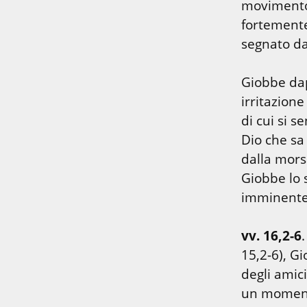
movimento 
fortemente
segnato da
Giobbe dapp
irritazione
di cui si s
Dio che sa
dalla mors
Giobbe lo 
imminente,
vv. 16,2-6
15,2-6), G
degli amici
un momento 