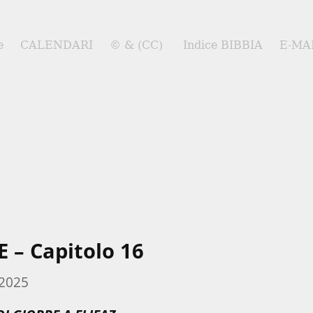
e
CALENDARI
© & (CC)
Indice BIBBIA
E-MA
 – Capitolo 16
 2025