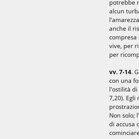
potrebbe r
alcun turb
l'amarezza
anche il ri
compresa s
vive, per 
per ricompo
vv. 7-14
. 
con una fo
l'ostilità 
7,20). Egli
prostrazion
Non solo; l
di accusa co
cominciare