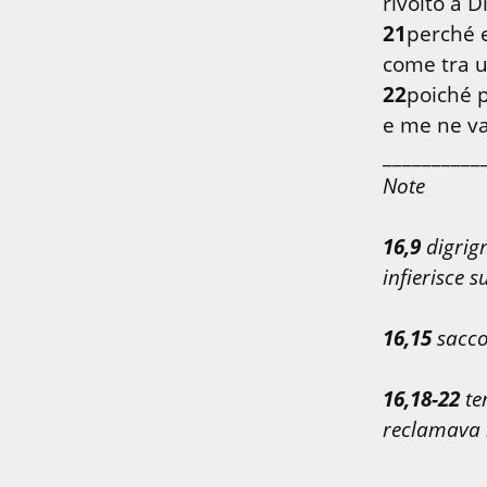
21
perché e
22
poiché p
e me ne va
Note
16,9
 digrign
infierisce s
16,15
 sacco
16,18-22
 te
reclamava l’