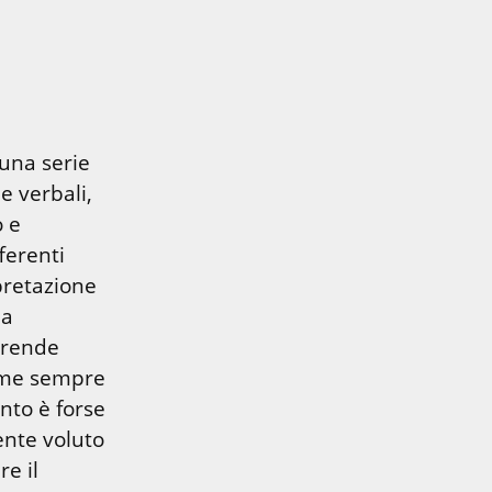
una serie 
 verbali, 
 e 
erenti 
pretazione 
a 
 rende 
come sempre 
nto è forse 
nte voluto 
e il 