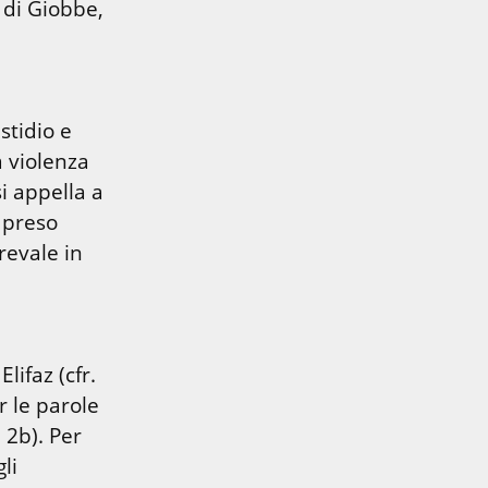
di Giobbe, 
tidio e 
a violenza 
i appella a 
preso 
evale in 
ifaz (cfr. 
 le parole 
 2b). Per 
i 