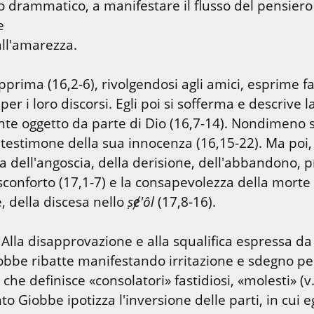
drammatico, a manifestare il flusso del pensiero 


ll'amarezza.
rima (16,2-6), rivolgendosi agli amici, esprime fas
 per i loro discorsi. Egli poi si sofferma e descrive l
ente oggetto da parte di Dio (16,7-14). Nondimeno s
 testimone della sua innocenza (16,15-22). Ma poi, 
a dell'angoscia, della derisione, dell'abbandono, pr
sconforto (17,1-7) e la consapevolezza della morte 
 della discesa nello 
ṣɇ'ôl
 (17,8-16).
. Alla disapprovazione e alla squalifica espressa da El
iobbe ribatte manifestando irritazione e sdegno per
 che definisce «consolatori» fastidiosi, «molesti» (v.
Giobbe ipotizza l'inversione delle parti, in cui egl