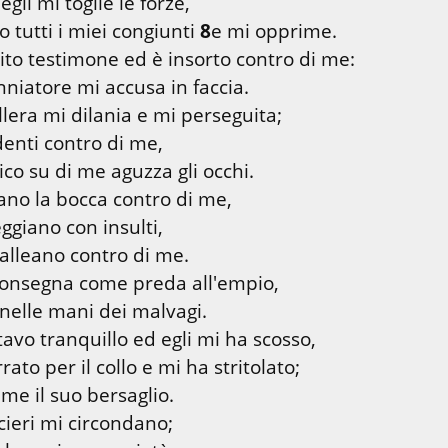
gli mi toglie le forze,

o tutti i miei congiunti 
8
e mi opprime.

uito testimone ed è insorto contro di me:

llera mi dilania e mi perseguita;

denti contro di me,

no la bocca contro di me,

ggiano con insulti,

consegna come preda all'empio,

avo tranquillo ed egli mi ha scosso,

rato per il collo e mi ha stritolato;

rcieri mi circondano;
