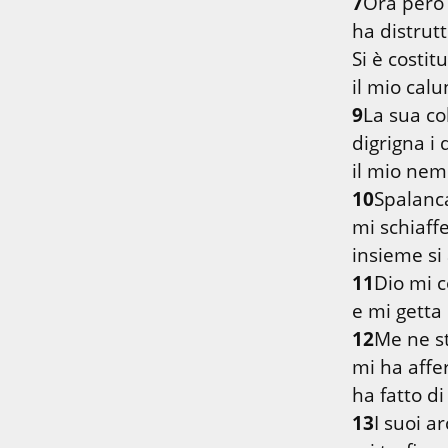
7
Ora però e
ha distrutt
Si è costit
9
La sua co
digrigna i 
10
Spalanca
mi schiaffe
11
Dio mi 
12
Me ne st
mi ha affer
13
I suoi a