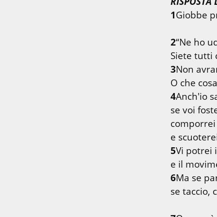
RISPOSTA 
1
Giobbe pr
2
“Ne ho udi
3
Non avran
4
Anch'io s
se voi fost
comporrei 
5
Vi potrei 
6
Ma se parl
se taccio,