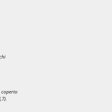
hi 
 coperto 
,7).