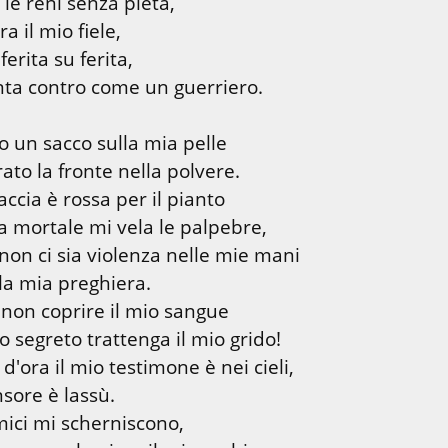
 le reni senza pietà,

erita su ferita,

nta contro come un guerriero.
o un sacco sulla mia pelle

accia è rossa per il pianto

on ci sia violenza nelle mie mani

 non coprire il mio sangue

 d'ora il mio testimone è nei cieli,

mici mi scherniscono,
