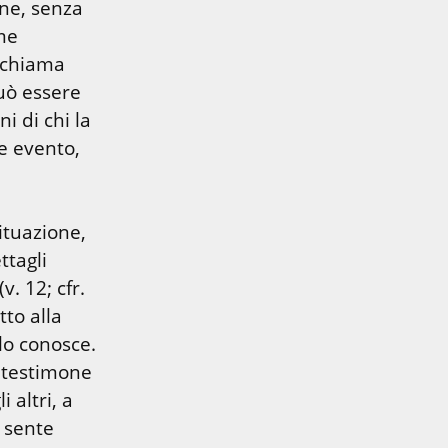
ne, senza 
e 
ichiama 
uò essere 
 di chi la 
 evento, 
ituazione, 
tagli 
. 12; cfr. 
to alla 
lo conosce. 
 testimone 
 altri, a 
 sente 