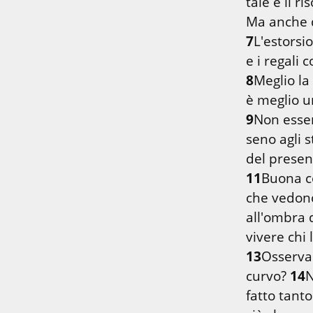
tale è il ris
7
L'estorsio
8
Meglio la 
9
Non essere
seno agli st
11
Buona co
che vedono 
all'ombra d
13
Osserva 
curvo? 
14
N
fatto tanto