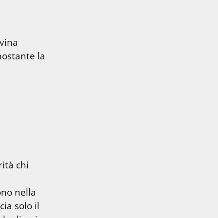
vina 
ostante la 
tà chi 
no nella 
a solo il 