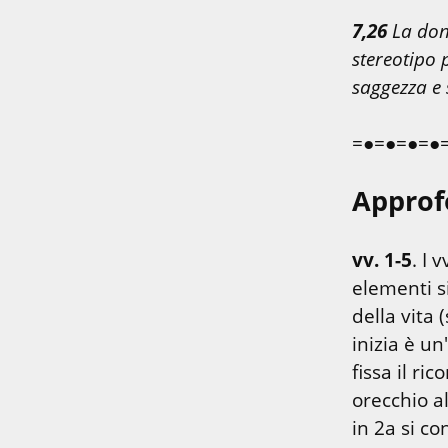
7,26
 La don
stereotipo 
saggezza e 
=●=●=●=●
Approf
vv. 1-5
. I 
elementi s
della vita 
inizia è u
fissa il ri
orecchio al
in 2a si con