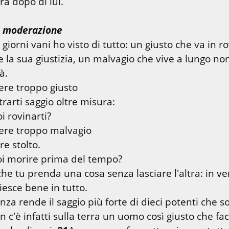
rà dopo di lui.
e moderazione
 giorni vani ho visto di tutto: un giusto che va in ro
 la sua giustizia, un malvagio che vive a lungo non
re troppo giusto

arti saggio oltre misura:

ere troppo malvagio

e stolto.

he tu prenda una cosa senza lasciare l'altra: in veri
nza rende il saggio più forte di dieci potenti che so
 c'è infatti sulla terra un uomo così giusto che facci