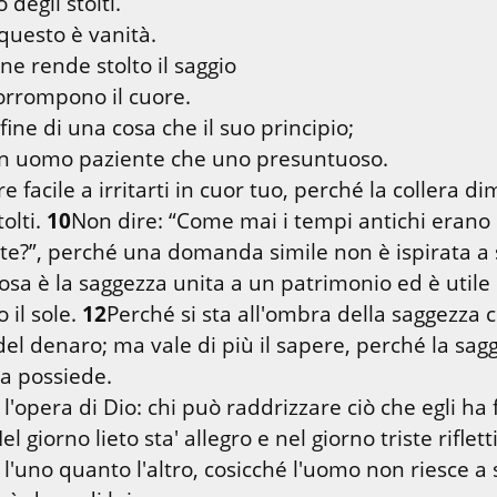
o degli stolti.

ne rende stolto il saggio

fine di una cosa che il suo principio;

 facile a irritarti in cuor tuo, perché la collera dim
olti. 
10
Non dire: “Come mai i tempi antichi erano m
sa è la saggezza unita a un patrimonio ed è utile 
il sole. 
12
Perché si sta all'ombra della saggezza c
el denaro; ma vale di più il sapere, perché la sagg
l'opera di Dio: chi può raddrizzare ciò che egli ha f
el giorno lieto sta' allegro e nel giorno triste rifletti
 l'uno quanto l'altro, cosicché l'uomo non riesce a 