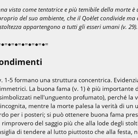
na vista come tentatrice e più temibile della morte è 
proprio del suo ambiente, che il Qoèlet condivide ma c
stoltezza appartengono a tutti gli esseri umani (v. 29).
=●=●=●=●=●=●=●=
ondimenti
vv. 1-5 formano una struttura concentrica. Evidenzi
immetrici. La buona fama (v. 1) è più importante de
(simbolizzati nell'unguento profumato), perché la vi
n'incognita, mentre la morte palesa la verità di un 
cordo per i posteri; si può ottenere buona fama pre
 rimprovero del saggio più che alla lode degli stolti (
siglia di tendere al lutto piuttosto che alla festa, nel