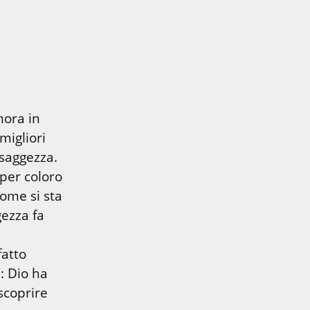
ora in 
igliori 
del presente?”, perché una domanda simile non è ispirata a saggezza. 
per coloro 
ome si sta 
ezza fa 
atto 
: Dio ha 
scoprire 