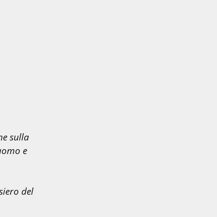
e sulla 
uomo e 
iero del 