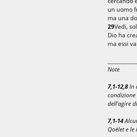
cercando e
un uomo fra
29
Vedi, so
Dio ha crea
ma essi van
Note
7,1-12,8
 In
condizione 
dell’agire d
7,1-14
 Alcu
Qoèlet e le