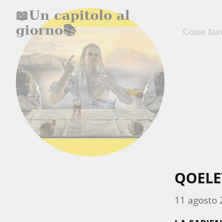
📖Un capitolo al
giorno📚
Come far
QOELET
11 agosto