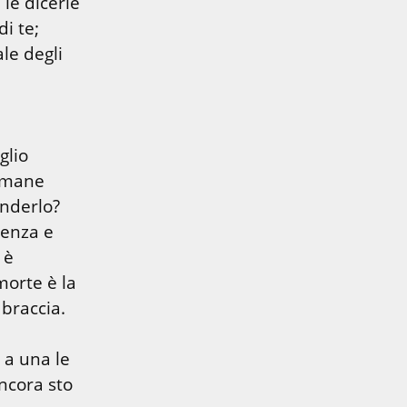
le dicerie 
che si fanno, così non sentirai che il tuo servo ha detto male di te; 
le degli 
lio 
mane 
enza e 
è 
orte è la 
braccia. 
a una le 
ncora sto 