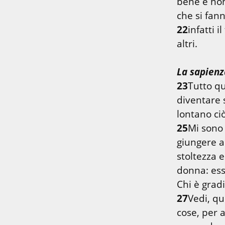
bene e non
22
infatti 
altri.
La sapienz
23
Tutto qu
diventare 
25
Mi sono 
giungere a
stoltezza e 
donna: essa
27
Vedi, qu
cose, per 