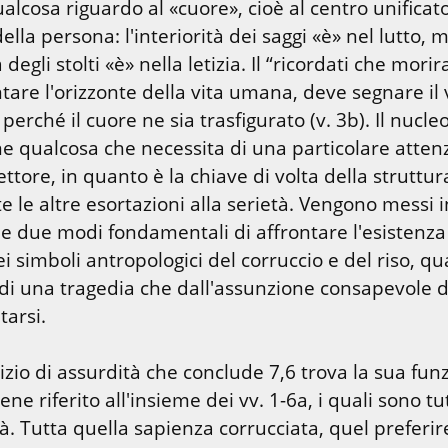
lcosa riguardo al «cuore», cioè al centro unificato
lla persona: l'interiorità dei saggi «è» nel lutto, m
à degli stolti «è» nella letizia. Il “ricordati che morirai
are l'orizzonte della vita umana, deve segnare il v
perché il cuore ne sia trasfigurato (v. 3b). Il nucleo
e qualcosa che necessita di una particolare attenz
ettore, in quanto è la chiave di volta della struttura
te le altre esortazioni alla serietà. Vengono messi in
e due modi fondamentali di affrontare l'esistenza
i simboli antropologici del corruccio e del riso, qu
i una tragedia che dall'assunzione consapevole d
tarsi.
udizio di assurdità che conclude 7,6 trova la sua funz
ene riferito all'insieme dei vv. 1-6a, i quali sono tutt
à. Tutta quella sapienza corrucciata, quel preferire