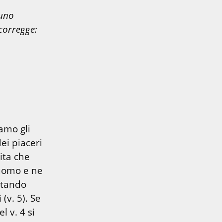
uno 
orregge: 
amo gli 
i piaceri 
ta che 
uomo e ne 
stando 
v. 5). Se 
 v. 4 si 