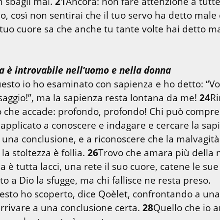
 sbagli mai. 
21
Ancora: non fare attenzione a tutte 
il tuo cuore sa che anche tu tante volte hai detto ma
a è introvabile nell’uomo e nella donna
esto io ho esaminato con sapienza e ho detto: “Vog
saggio!”, ma la sapienza resta lontana da me! 
24
Ri
applicato a conoscere e indagare e cercare la sapi
 una conclusione, e a riconoscere che la malvagità 
la stoltezza è follia. 
26
Trovo che amara più della m
 è tutta lacci, una rete il suo cuore, catene le sue 
esto ho scoperto, dice Qoèlet, confrontando a una 
arrivare a una conclusione certa. 
28
Quello che io a