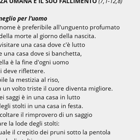
NZA UMANA E IL SUO FALLIMENTO
(7,1-12,8)
meglio per l’uomo
ome è preferibile all'unguento profumato

isitare una casa dove c'è lutto

re una casa dove si banchetta,

lla è la fine d'ogni uomo

ile la mestizia al riso,

ei saggi è in una casa in lutto

coltare il rimprovero di un saggio

le il crepitìo dei pruni sotto la pentola
