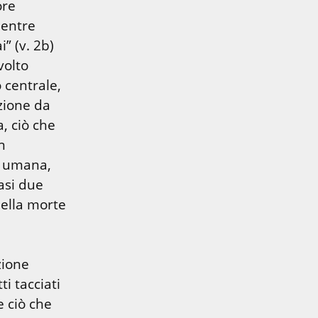
re 
entre 
” (v. 2b) 
olto 
 centrale, 
ione da 
, ciò che 
 
 umana, 
asi due 
ella morte 
ione 
i tacciati 
 ciò che 