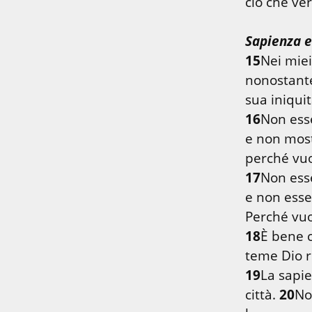
ciò che ver
Sapienza 
15
Nei miei
nonostante
16
Non esse
e non mostr
17
Non ess
e non esser
18
È bene c
19
La sapie
città. 
20
Non