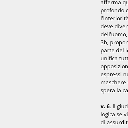
afferma qua
profondo de
l'interiorit
deve divent
dell'uomo, 
3b, propon
parte del l
unifica tut
opposizion
espressi ne
maschere d
spera la ca
v. 6
. Il gi
logica se vi
di assurdit