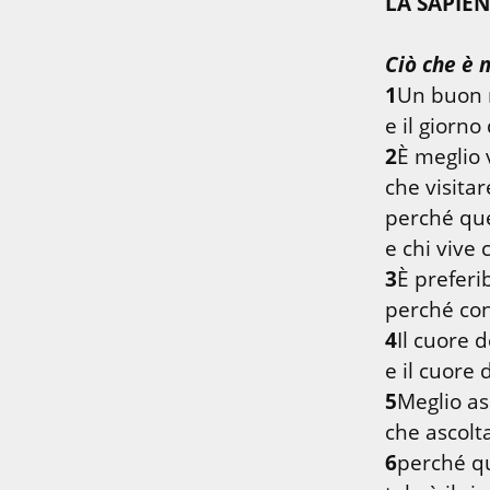
LA SAPIE
Ciò che è 
1
Un buon n
2
È meglio v
che visita
perché que
3
È preferib
4
Il cuore d
5
Meglio as
6
perché qua