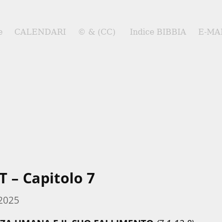
e
CALENDARI
© & (CC)
Indice BIBBIA
E-MA
 – Capitolo 7
 2025