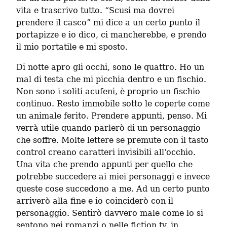
vita e trascrivo tutto. “Scusi ma dovrei 
prendere il casco” mi dice a un certo punto il 
portapizze e io dico, ci mancherebbe, e prendo 
il mio portatile e mi sposto.
Di notte apro gli occhi, sono le quattro. Ho un 
mal di testa che mi picchia dentro e un fischio. 
Non sono i soliti acufeni, è proprio un fischio 
continuo. Resto immobile sotto le coperte come 
un animale ferito. Prendere appunti, penso. Mi 
verrà utile quando parlerò di un personaggio 
che soffre. Molte lettere se premute con il tasto 
control creano caratteri invisibili all'occhio. 
Una vita che prendo appunti per quello che 
potrebbe succedere ai miei personaggi e invece 
queste cose succedono a me. Ad un certo punto 
arriverò alla fine e io coinciderò con il 
personaggio. Sentirò davvero male come lo si 
sentono nei romanzi o nelle fiction tv, in 