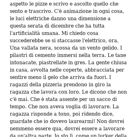
aspetto le pizze e scrivo e ascolto quello che 
sento e trascrivo. C'è animazione in ogni cosa, 
le luci elettriche danno una dimensione a 
questa serata di dicembre che ha tutta 
l'artificialità umana. Mi chiedo cosa 
succederebbe se si staccasse l'elettrico, ora. 
Una vallata nera, scossa da un vento gelido. I 
pilastri di cemento immersi nella terra. Le tane 
intonacate, piastrellate in gres. La gente chiusa 
in casa, avvolta nelle coperte, abbracciata per 
sentire meno il gelo che arriva da fuori. I 
ragazzi della pizzeria prendono in giro la 
ragazza che lavora con loro. Le dicono che non 
c'è mai. Che è stata assente per un sacco di 
tempo. Che non aveva voglia di lavorare. La 
ragazza risponde a tono, poi ridendo dice, 
guardate che io dovevo laurearmi! Non dovrei 
nemmeno essere qua, dovrei essere a lavorare 
da un'altra parte. Io sto lì, come un lurker della 