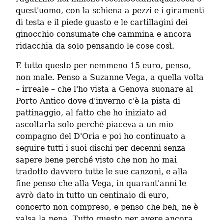
quest'uomo, con la schiena a pezzi e i giramenti 
di testa e il piede guasto e le cartillagini dei 
ginocchio consumate che cammina e ancora 
ridacchia da solo pensando le cose così.
E tutto questo per nemmeno 15 euro, penso, 
non male. Penso a Suzanne Vega, a quella volta 
– irreale – che l'ho vista a Genova suonare al 
Porto Antico dove d'inverno c'è la pista di 
pattinaggio, al fatto che ho iniziato ad 
ascoltarla solo perché piaceva a un mio 
compagno del D'Oria e poi ho continuato a 
seguire tutti i suoi dischi per decenni senza 
sapere bene perché visto che non ho mai 
tradotto davvero tutte le sue canzoni, e alla 
fine penso che alla Vega, in quarant'anni le 
avrò dato in tutto un centinaio di euro, 
concerto non compreso, e penso che beh, ne è 
valsa la pena. Tutto questo per avere ancora 