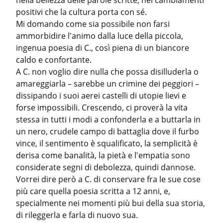
nella bellezza delle parole scritte, nei cambiamenti 
positivi che la cultura porta con sé.

Mi domando come sia possibile non farsi 
ammorbidire l'animo dalla luce della piccola, 
ingenua poesia di C., così piena di un biancore 
caldo e confortante.

A C. non voglio dire nulla che possa disilluderla o 
amareggiarla – sarebbe un crimine dei peggiori – 
dissipando i suoi aerei castelli di utopie lievi e 
forse impossibili. Crescendo, ci proverà la vita 
stessa in tutti i modi a confonderla e a buttarla in 
un nero, crudele campo di battaglia dove il furbo 
vince, il sentimento è squalificato, la semplicità è 
derisa come banalità, la pietà e l'empatia sono 
considerate segni di debolezza, quindi dannose.

Vorrei dire però a C. di conservare fra le sue cose 
più care quella poesia scritta a 12 anni, e, 
specialmente nei momenti più bui della sua storia, 
di rileggerla e farla di nuovo sua.