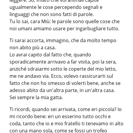
leggere. So, infatti che voi animali capite 
ugualmente le cose percependo segnali e 
linguaggi che non sono fatti di parole.

Tu lo sai, cara Miù: le parole sono quelle cose che 
noi umani amiamo usare per ingarbugliare tutto.
Ti sarai accorta, immagino, che da molto tempo 
non abito più a casa.

Lo avrai capito dal fatto che, quando 
sporadicamente arrivavo a far visita, poi la sera, 
anziché sdraiarmi sotto le coperte del mio letto, 
me ne andavo via. Ecco, volevo rassicurarti sul 
fatto che non ho smesso di volerti bene, anche se 
adesso abito da un'altra parte, in un'altra casa.

Sei sempre la mia gatta.
Ti ricordi, quando sei arrivata, come eri piccola? Io 
mi ricordo bene: eri un esserino tutto occhi e 
coda, tanto che io e mio fratello ti tenevamo in alto 
con una mano sola, come se fossi un trofeo 