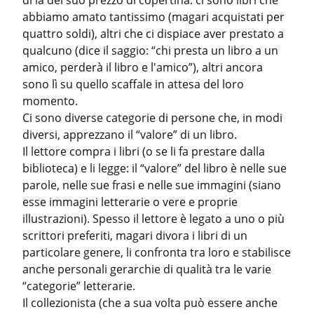
di là del suo prezzo di copertina: ci sono libri che 
abbiamo amato tantissimo (magari acquistati per 
quattro soldi), altri che ci dispiace aver prestato a 
qualcuno (dice il saggio: “chi presta un libro a un 
amico, perderà il libro e l'amico”), altri ancora 
sono lì su quello scaffale in attesa del loro 
momento.

Ci sono diverse categorie di persone che, in modi 
diversi, apprezzano il “valore” di un libro.

Il lettore compra i libri (o se li fa prestare dalla 
biblioteca) e li legge: il “valore” del libro è nelle sue 
parole, nelle sue frasi e nelle sue immagini (siano 
esse immagini letterarie o vere e proprie 
illustrazioni). Spesso il lettore è legato a uno o più 
scrittori preferiti, magari divora i libri di un 
particolare genere, li confronta tra loro e stabilisce 
anche personali gerarchie di qualità tra le varie 
“categorie” letterarie.

Il collezionista (che a sua volta può essere anche 