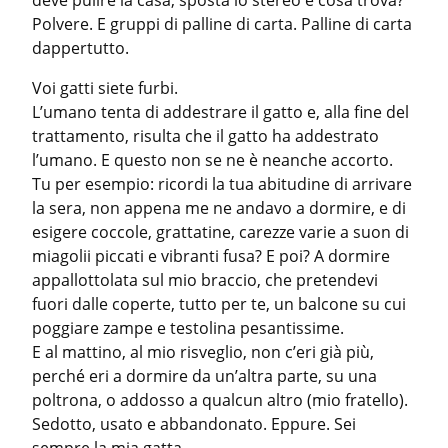
deve pulire la casa, sposta lo stereo e cosa trova? 
Polvere. E gruppi di palline di carta. Palline di carta 
dappertutto.
Voi gatti siete furbi.

L’umano tenta di addestrare il gatto e, alla fine del 
trattamento, risulta che il gatto ha addestrato 
l’umano. E questo non se ne è neanche accorto.

Tu per esempio: ricordi la tua abitudine di arrivare 
la sera, non appena me ne andavo a dormire, e di 
esigere coccole, grattatine, carezze varie a suon di 
miagolii piccati e vibranti fusa? E poi? A dormire 
appallottolata sul mio braccio, che pretendevi 
fuori dalle coperte, tutto per te, un balcone su cui 
poggiare zampe e testolina pesantissime.

E al mattino, al mio risveglio, non c’eri già più, 
perché eri a dormire da un’altra parte, su una 
poltrona, o addosso a qualcun altro (mio fratello).

Sedotto, usato e abbandonato. Eppure. Sei 