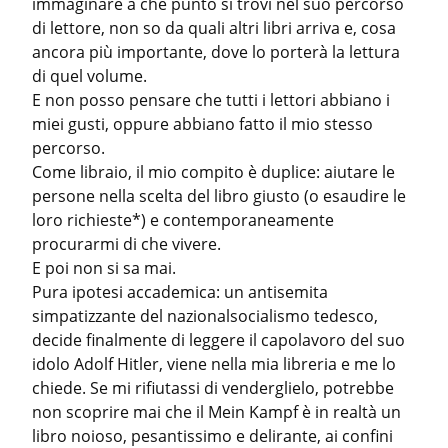
immaginare a che punto si trovi nel suo percorso 
di lettore, non so da quali altri libri arriva e, cosa 
ancora più importante, dove lo porterà la lettura 
di quel volume.

E non posso pensare che tutti i lettori abbiano i 
miei gusti, oppure abbiano fatto il mio stesso 
percorso.

Come libraio, il mio compito è duplice: aiutare le 
persone nella scelta del libro giusto (o esaudire le 
loro richieste*) e contemporaneamente 
procurarmi di che vivere.

E poi non si sa mai.

Pura ipotesi accademica: un antisemita 
simpatizzante del nazionalsocialismo tedesco, 
decide finalmente di leggere il capolavoro del suo 
idolo Adolf Hitler, viene nella mia libreria e me lo 
chiede. Se mi rifiutassi di venderglielo, potrebbe 
non scoprire mai che il Mein Kampf è in realtà un 
libro noioso, pesantissimo e delirante, ai confini 