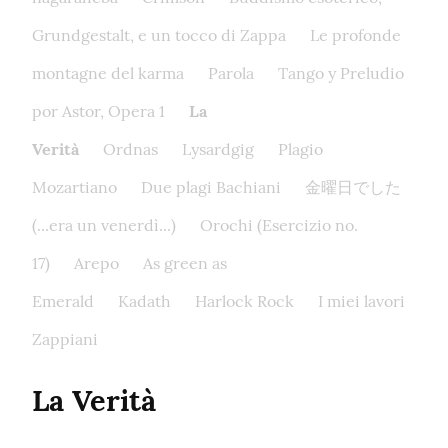
Grundgestalt, e un tocco di Zappa
Le profonde
montagne del karma
Parola
Tango y Preludio
por Astor, Opera 1
La
Verità
Ordnas
Lysardgig
Plagio
Mozartiano
Due plagi Bachiani
金曜日でした
(...era un venerdì...)
Orochi (Esercizio no.
17)
Arepo
As green as
Emerald
Kadath
Harlock Rock
I miei lavori
Zappiani
La Verità