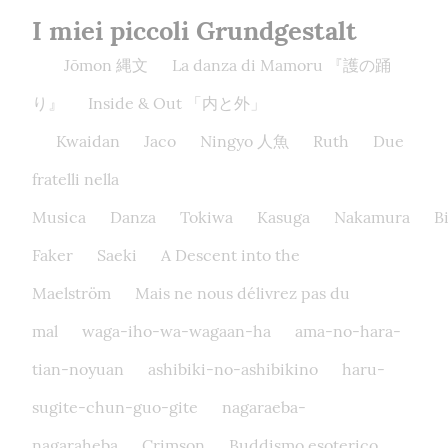
I miei piccoli Grundgestalt
Jōmon 縄文
La danza di Mamoru 『護の踊
り』
Inside & Out 「内と外」
Kwaidan
Jaco
Ningyo 人魚
Ruth
Due
fratelli nella
Musica
Danza
Tokiwa
Kasuga
Nakamura
B
Faker
Saeki
A Descent into the
Maelström
Mais ne nous délivrez pas du
mal
waga-iho-wa-wagaan-ha
ama-no-hara-
tian-noyuan
ashibiki-no-ashibikino
haru-
sugite-chun-guo-gite
nagaraeba-
nagaraheba
Crimson
Buddismo esoterico,