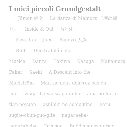
I miei piccoli Grundgestalt
Jōmon 縄文
La danza di Mamoru 『護の踊
り』
Inside & Out 「内と外」
Kwaidan
Jaco
Ningyo 人魚
Ruth
Due fratelli nella
Musica
Danza
Tokiwa
Kasuga
Nakamura
Faker
Saeki
A Descent into the
Maelström
Mais ne nous délivrez pas du
mal
waga-iho-wa-wagaan-ha
ama-no-hara-
tian-noyuan
ashibiki-no-ashibikino
haru-
sugite-chun-guo-gite
nagaraeba-
nagaraheba
Crimson
Buddismo esoterico,