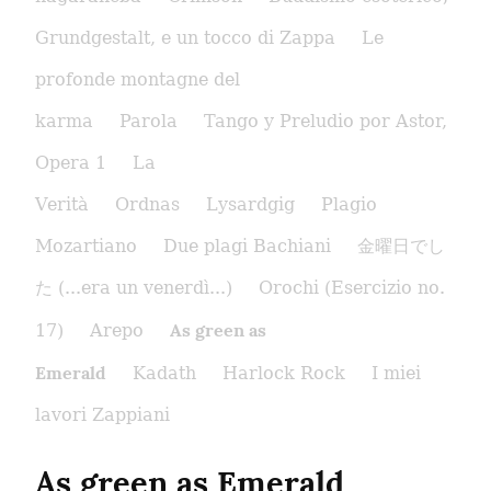
Grundgestalt, e un tocco di Zappa
Le
profonde montagne del
karma
Parola
Tango y Preludio por Astor,
Opera 1
La
Verità
Ordnas
Lysardgig
Plagio
Mozartiano
Due plagi Bachiani
金曜日でし
た (...era un venerdì...)
Orochi (Esercizio no.
As green as
17)
Arepo
Emerald
Kadath
Harlock Rock
I miei
lavori Zappiani
As green as Emerald