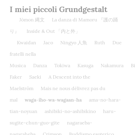
I miei piccoli Grundgestalt
Jōmon 縄文
La danza di Mamoru 『護の踊
り』
Inside & Out 「内と外」
Kwaidan
Jaco
Ningyo 人魚
Ruth
Due
fratelli nella
Musica
Danza
Tokiwa
Kasuga
Nakamura
B
Faker
Saeki
A Descent into the
Maelström
Mais ne nous délivrez pas du
mal
waga-iho-wa-wagaan-ha
ama-no-hara-
tian-noyuan
ashibiki-no-ashibikino
haru-
sugite-chun-guo-gite
nagaraeba-
nagaraheba
Crimson
Buddismo esoterico,