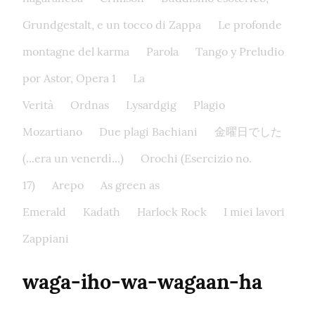
Grundgestalt, e un tocco di Zappa
Le profonde
montagne del karma
Parola
Tango y Preludio
por Astor, Opera 1
La
Verità
Ordnas
Lysardgig
Plagio
Mozartiano
Due plagi Bachiani
金曜日でした
(...era un venerdì...)
Orochi (Esercizio no.
17)
Arepo
As green as
Emerald
Kadath
Harlock Rock
I miei lavori
Zappiani
waga-iho-wa-wagaan-ha