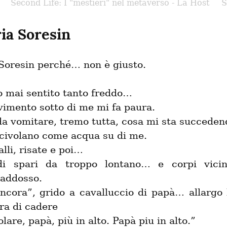
Second Life: I "mestieri" nel metaverso - La Host
S
ria Soresin
 Soresin perché… non è giusto.
 mai sentito tanto freddo…

vimento sotto di me mi fa paura.

da vomitare, tremo tutta, cosa mi sta succeden
scivolano come acqua su di me.

lli, risate e poi…

 di spari da troppo lontano… e corpi vicin
addosso.

ncora”, grido a cavalluccio di papà… allargo l
a di cadere

are, papà, più in alto. Papà piu in alto.”
