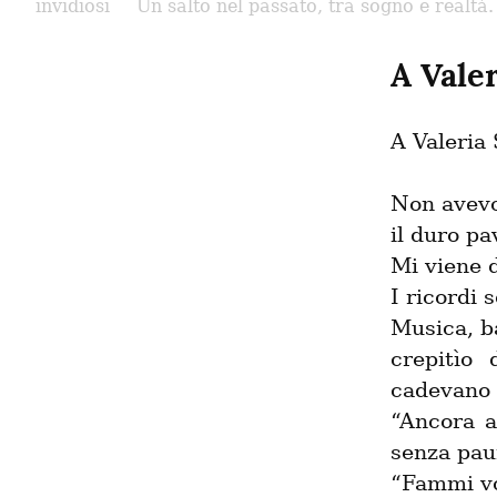
invidiosi
Un salto nel passato, tra sogno e realtà.
A Vale
A Valeria
Non avevo
il duro pa
Mi viene 
I ricordi 
Musica, ba
crepitìo
cadevano 
“Ancora a
senza paur
“Fammi vol