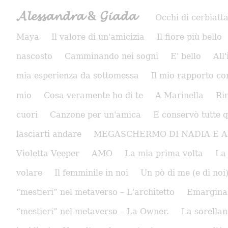
𝓐𝓵𝓮𝓼𝓼𝓪𝓷𝓭𝓻𝓪 & 𝓖𝓲𝓪𝓭𝓪
Occhi di cerbiatt
Maya
Il valore di un'amicizia
Il fiore più bello
nascosto
Camminando nei sogni
E' bello
All
mia esperienza da sottomessa
Il mio rapporto co
mio
Cosa veramente ho di te
A Marinella
Ri
cuori
Canzone per un'amica
E conservò tutte q
lasciarti andare
MEGASCHERMO DI NADIA E 
Violetta Veeper
AMO
La mia prima volta
La
volare
Il femminile in noi
Un pò di me (e di noi
“mestieri” nel metaverso – L'architetto
Emarginazi
“mestieri” nel metaverso – La Owner.
La sorella