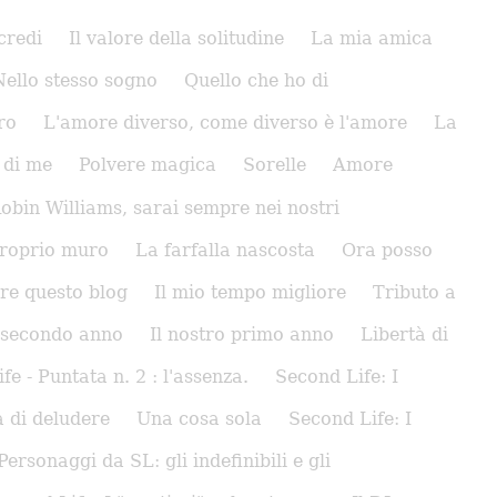
credi
Il valore della solitudine
La mia amica
Nello stesso sogno
Quello che ho di
ro
L'amore diverso, come diverso è l'amore
La
 di me
Polvere magica
Sorelle
Amore
obin Williams, sarai sempre nei nostri
proprio muro
La farfalla nascosta
Ora posso
re questo blog
Il mio tempo migliore
Tributo a
o secondo anno
Il nostro primo anno
Libertà di
 - Puntata n. 2 : l'assenza.
Second Life: I
 di deludere
Una cosa sola
Second Life: I
Personaggi da SL: gli indefinibili e gli