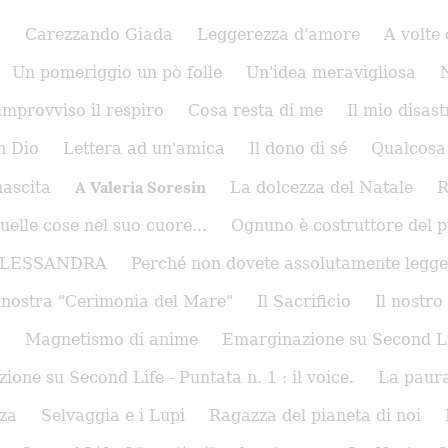
a
Carezzando Giada
Leggerezza d'amore
A volte 
Un pomeriggio un pò folle
Un'idea meravigliosa
'improvviso il respiro
Cosa resta di me
Il mio disast
n Dio
Lettera ad un'amica
Il dono di sé
Qualcosa
A Valeria Soresin
nascita
La dolcezza del Natale
R
uelle cose nel suo cuore...
Ognuno è costruttore del 
ALESSANDRA
Perché non dovete assolutamente legge
 nostra "Cerimonia del Mare"
Il Sacrificio
Il nostr
)
Magnetismo di anime
Emarginazione su Second Life
one su Second Life - Puntata n. 1 : il voice.
La paura
nza
Selvaggia e i Lupi
Ragazza del pianeta di noi