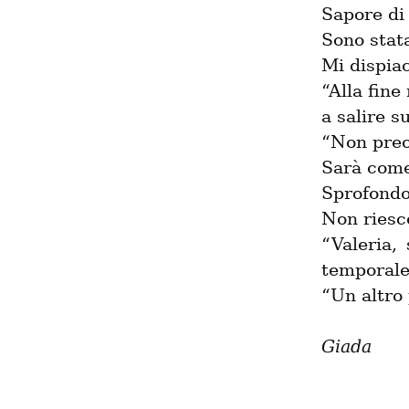
Sapore di 
Sono stat
Mi dispiac
“Alla fine
a salire s
“Non preoc
Sarà come
Sprofondo
Non riesc
“Valeria, 
temporale
“Un altro
Giada