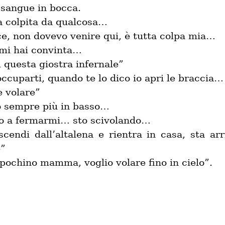
sangue in bocca.

a colpita da qualcosa…

e, non dovevo venire qui, è tutta colpa mia…

 mi hai convinta…

u questa giostra infernale”

cuparti, quando te lo dico io apri le braccia…

 volare”

 sempre più in basso…

o a fermarmi… sto scivolando…

scendi dall’altalena e rientra in casa, sta ar
”

 pochino mamma, voglio volare fino in cielo”.