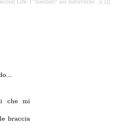
econd Life: I "mestieri" nel metaverso - Il DJ
do…

i che mi 
e braccia 