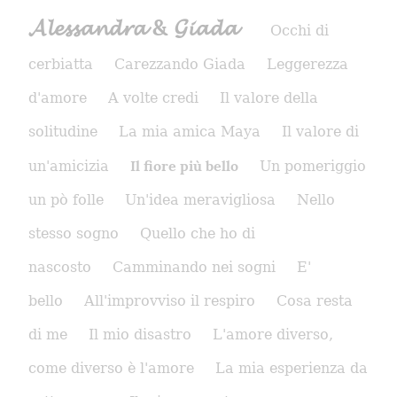
𝓐𝓵𝓮𝓼𝓼𝓪𝓷𝓭𝓻𝓪 & 𝓖𝓲𝓪𝓭𝓪
Occhi di
cerbiatta
Carezzando Giada
Leggerezza
d'amore
A volte credi
Il valore della
solitudine
La mia amica Maya
Il valore di
Il fiore più bello
un'amicizia
Un pomeriggio
un pò folle
Un'idea meravigliosa
Nello
stesso sogno
Quello che ho di
nascosto
Camminando nei sogni
E'
bello
All'improvviso il respiro
Cosa resta
di me
Il mio disastro
L'amore diverso,
come diverso è l'amore
La mia esperienza da