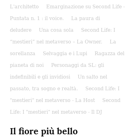
L'architetto
Emarginazione su Second Life -
Puntata n. 1 : il voice.
La paura di
deludere
Una cosa sola
Second Life: I
“mestieri” nel metaverso – La Owner.
La
sorellanza
Selvaggia e i Lupi
Ragazza del
pianeta di noi
Personaggi da SL: gli
indefinibili e gli invidiosi
Un salto nel
passato, tra sogno e realtà.
Second Life: I
"mestieri" nel metaverso - La Host
Second
Life: I "mestieri" nel metaverso - Il DJ
Il fiore più bello