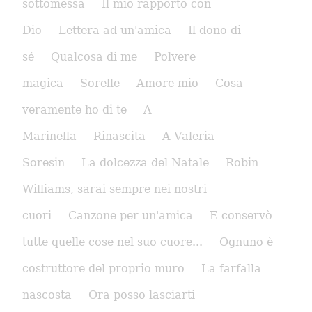
sottomessa
Il mio rapporto con
Dio
Lettera ad un'amica
Il dono di
sé
Qualcosa di me
Polvere
magica
Sorelle
Amore mio
Cosa
veramente ho di te
A
Marinella
Rinascita
A Valeria
Soresin
La dolcezza del Natale
Robin
Williams, sarai sempre nei nostri
cuori
Canzone per un'amica
E conservò
tutte quelle cose nel suo cuore...
Ognuno è
costruttore del proprio muro
La farfalla
nascosta
Ora posso lasciarti