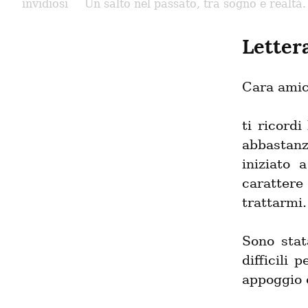
invidiosi
Un salto nel passato, tra sogno e realtà.
Letter
Cara amic
ti ricord
abbastanz
iniziato 
carattere
trattarmi.
Sono stat
difficili 
appoggio e