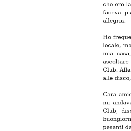
che ero la
faceva pi
allegria.
Ho frequen
locale, ma
mia casa,
ascoltare
Club. Alla
alle disco
Cara amic
mi andava
Club, dis
buongior
pesanti d