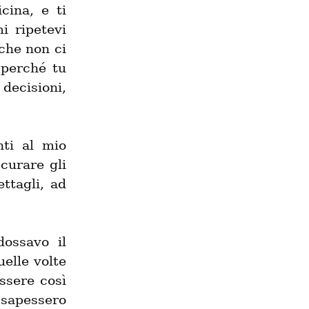
ina, e ti 
 ripetevi 
che non ci 
perché tu 
ecisioni, 
ti al mio 
urare gli 
tagli, ad 
ossavo il 
elle volte 
ssere così 
 sapessero 