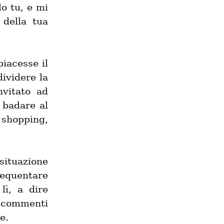
o tu, e mi 
della tua 
iacesse il 
ividere la 
vitato ad 
badare al 
 shopping, 
ituazione 
equentare 
ì, a dire 
commenti 
e.