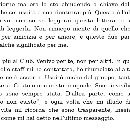
iorno ma ora la sto chiudendo a chiave dall'i
che sei uscita e non rientrerai più. Questa è l'ul
rivo, non so se leggerai questa lettera, o se
di leggerla. Non rinnego niente di quello che 
o per amicizia e per amore, e queste due par
alche significato per me.
più al Club. Venivo per te, non per altri. In que
llo staff mi ha contattata, ho rinunciato alla t
e ne è accorta. Uscirò anche dal gruppo, tant
erà. Ci sto o non ci sto, è uguale. Sono invisibi
o sono sempre stata. D'altra parte, come sc
“io non esisto”, e ogni volta che mi illudo di 
 vita mi ricorda che sono trasparente, inesis
come mi hai detto nell'ultimo messaggio.