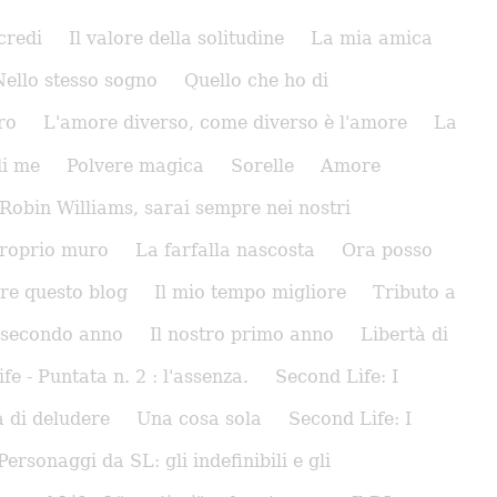
credi
Il valore della solitudine
La mia amica
Nello stesso sogno
Quello che ho di
ro
L'amore diverso, come diverso è l'amore
La
di me
Polvere magica
Sorelle
Amore
Robin Williams, sarai sempre nei nostri
proprio muro
La farfalla nascosta
Ora posso
re questo blog
Il mio tempo migliore
Tributo a
o secondo anno
Il nostro primo anno
Libertà di
 - Puntata n. 2 : l'assenza.
Second Life: I
 di deludere
Una cosa sola
Second Life: I
Personaggi da SL: gli indefinibili e gli