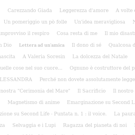
a
Carezzando Giada
Leggerezza d'amore
A volte 
Un pomeriggio un pò folle
Un'idea meravigliosa
'improvviso il respiro
Cosa resta di me
Il mio disast
Lettera ad un'amica
n Dio
Il dono di sé
Qualcosa 
nascita
A Valeria Soresin
La dolcezza del Natale
uelle cose nel suo cuore...
Ognuno è costruttore del 
ALESSANDRA
Perché non dovete assolutamente legge
 nostra "Cerimonia del Mare"
Il Sacrificio
Il nostr
)
Magnetismo di anime
Emarginazione su Second Life
one su Second Life - Puntata n. 1 : il voice.
La paura
nza
Selvaggia e i Lupi
Ragazza del pianeta di noi