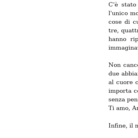
C'è stato
l'unico m
cose di c
tre, quat
hanno ri
immagina
Non cance
due abbia
al cuore 
importa c
senza pens
Ti amo, A
Infine, il