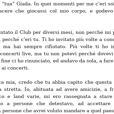
 “tua” Giada. In quei momenti per me c'eri sol
acere che giocassi col mio corpo, e godevo 
tato il Club per diversi mesi, non perché mi p
 perché c'eri tu. Ti ho invitato più volte a cond
 ma hai sempre rifiutato. Più volte ti ho in
 concerti live, ma tu non potevi perché dovevi 
 fine ci ho rinunciato, ed andavo da sola, a fare
, ai concerti.
a mia, credo che tu abbia capito che questa s
 stretta. Io, abituata ad avere amicizie, a fr
co e land varie, mi ero rassegnata a stare l
no a persone che detestavo, ad accettare 
a persone che avrei voluto mandare a quel paes