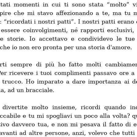
tati momenti in cui ti sono stata “molto” vic
pire che mi stavo affezionando a te, ma tu mi
: “ricordati i nostri patti”. I nostri patti erano 
essere coinvolgimenti, né rapporti esclusivi, 
re storie. Io accettavo e condividevo le tue d
che io non ero pronta per una storia d'amore.
rti sempre di più ho fatto molti cambiamen
Per ricevere i tuoi complimenti passavo ore a c
il trucco. Ho imparato a dare importanza ai det
a, ad un bracciale.
divertite molto insieme, ricordi quando ind
iccabile e tu mi spogliavi un poco alla volta? qu
ivo davvero tua, e non mi pesava il fatto di e
vanti ad altre persone, anzi, volevo che tutti