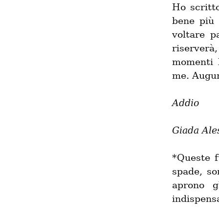
Ho scritto
bene più 
voltare p
riserverà,
momenti b
me. Auguri
Addio
Giada Ale
*Queste f
spade, son
aprono g
indispensa