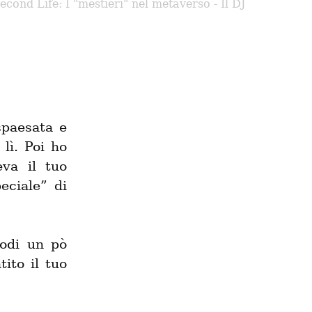
econd Life: I "mestieri" nel metaverso - Il DJ
paesata e 
ì. Poi ho 
va il tuo 
ciale” di 
odi un pò 
ito il tuo 