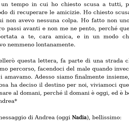
 un tempo in cui ho chiesto scusa a tutti, p
odo di recuperare le amicizie. Ho chiesto scusa
ui non avevo nessuna colpa. Ho fatto non uno
tro passi avanti e non me ne pento, perché quei
portata a te, cara amica, e in un modo ch
vo nemmeno lontanamente.
llerò questa lettera, fa parte di una strada ch
mo percorso, facendoci del male quando invece
ci amavamo. Adesso siamo finalmente insieme,
osa ha deciso il destino per noi, viviamoci que
are al domani, perché il domani è oggi, ed è be
ndrea*
Nadia
 messaggio di Andrea (oggi 
), bellissimo: