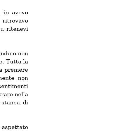
 io avevo 
ritrovavo 
 ritenevi 
endo o non 
. Tutta la 
a premere 
mente non 
entimenti 
rare nella 
stanca di 
aspettato 