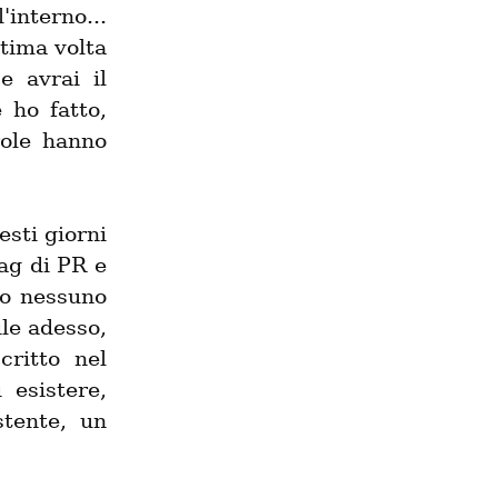
nterno... 
tima volta 
 avrai il 
ho fatto, 
ole hanno 
sti giorni 
ag di PR e 
o nessuno 
le adesso, 
ritto nel 
esistere, 
tente, un 