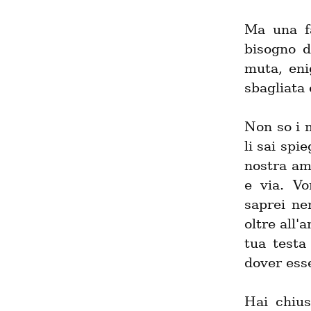
Ma una fa
bisogno d
muta, eni
sbagliata 
Non so i m
li sai spi
nostra am
e via. Vo
saprei ne
oltre all'
tua testa
dover esse
Hai chius