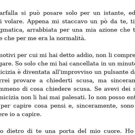
rfalla si può posare solo per un istante, ed
i volare. Appena mi staccavo un pò da te, ti 
gmatica, arrabbiata per una mia azione che tu
e che per me era la normalità.
otivi per cui mi hai detto addio, non li compr
egare. So solo che mi hai cancellata in un minuto
icizia è diventata all'improvviso un pulsante d
rrei provare a chiederti scusa, ma sincera
mmeno di cosa chiedere scusa. Se avevi dei s
amicizia non li hai mai palesati. Io non posso ent
 per capire cosa pensi e, sinceramente, sono 
re io a capire.
o dietro di te una porta del mio cuore. Ho 