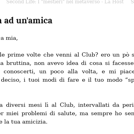
Second Life: I "mestieri" nel metaverso - La Host
S
a ad un'amica
a mia,
i le prime volte che venni al Club? ero un pò s
a bruttina, non avevo idea di cosa si facesse l
a conoscerti, un poco alla volta, e mi piace
 deciso, i tuoi modi di fare e il tuo modo “spe
a diversi mesi lì al Club, intervallati da peri
per miei problemi di salute, ma sempre ho sent
 la tua amicizia.