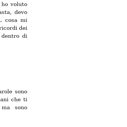
 ho voluto 
sta, devo 
L cosa mi 
icordi dei 
dentro di 
role sono 
ani che ti 
 ma sono 