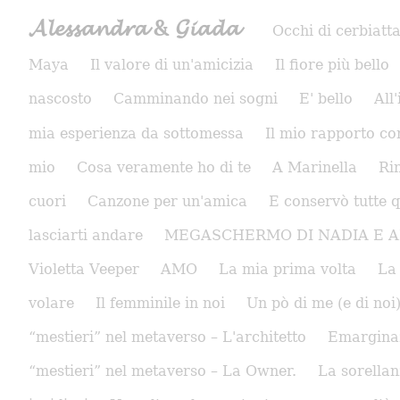
𝓐𝓵𝓮𝓼𝓼𝓪𝓷𝓭𝓻𝓪 & 𝓖𝓲𝓪𝓭𝓪
Occhi di cerbiatt
Maya
Il valore di un'amicizia
Il fiore più bello
nascosto
Camminando nei sogni
E' bello
All
mia esperienza da sottomessa
Il mio rapporto co
mio
Cosa veramente ho di te
A Marinella
Ri
cuori
Canzone per un'amica
E conservò tutte q
lasciarti andare
MEGASCHERMO DI NADIA E 
Violetta Veeper
AMO
La mia prima volta
La
volare
Il femminile in noi
Un pò di me (e di noi
“mestieri” nel metaverso – L'architetto
Emarginazi
“mestieri” nel metaverso – La Owner.
La sorella