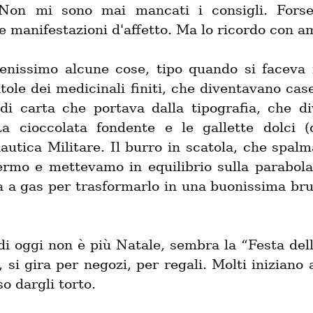
 Non mi sono mai mancati i consigli. Forse
e manifestazioni d'affetto. Ma lo ricordo con a
enissimo alcune cose, tipo quando si faceva i
tole dei medicinali finiti, che diventavano case
i di carta che portava dalla tipografia, che di
 La cioccolata fondente e le gallette dolci (d
autica Militare. Il burro in scatola, che spal
ermo e mettevamo in equilibrio sulla parabola 
a a gas per trasformarlo in una buonissima bru
di oggi non è più Natale, sembra la “Festa dell
 si gira per negozi, per regali. Molti iniziano a
o dargli torto.