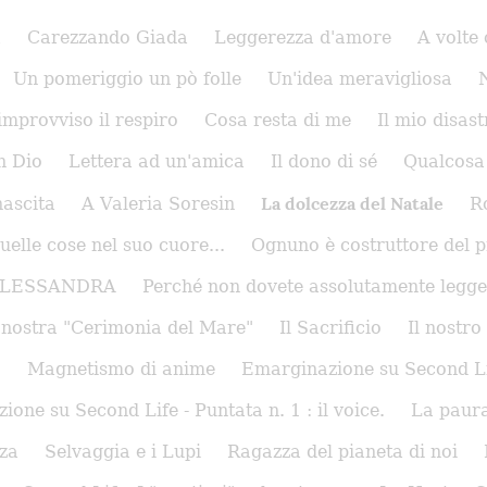
a
Carezzando Giada
Leggerezza d'amore
A volte 
Un pomeriggio un pò folle
Un'idea meravigliosa
'improvviso il respiro
Cosa resta di me
Il mio disast
n Dio
Lettera ad un'amica
Il dono di sé
Qualcosa
La dolcezza del Natale
nascita
A Valeria Soresin
R
uelle cose nel suo cuore...
Ognuno è costruttore del 
ALESSANDRA
Perché non dovete assolutamente legge
 nostra "Cerimonia del Mare"
Il Sacrificio
Il nostr
)
Magnetismo di anime
Emarginazione su Second Life
one su Second Life - Puntata n. 1 : il voice.
La paura
nza
Selvaggia e i Lupi
Ragazza del pianeta di noi