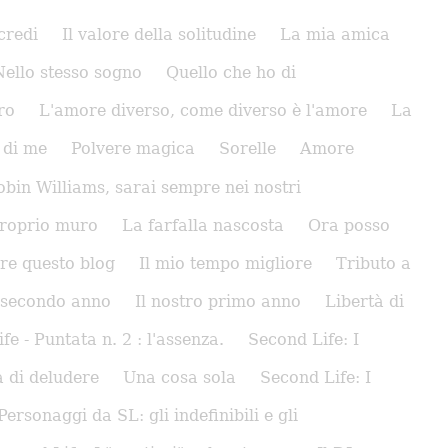
credi
Il valore della solitudine
La mia amica
Nello stesso sogno
Quello che ho di
ro
L'amore diverso, come diverso è l'amore
La
 di me
Polvere magica
Sorelle
Amore
obin Williams, sarai sempre nei nostri
proprio muro
La farfalla nascosta
Ora posso
re questo blog
Il mio tempo migliore
Tributo a
o secondo anno
Il nostro primo anno
Libertà di
 - Puntata n. 2 : l'assenza.
Second Life: I
 di deludere
Una cosa sola
Second Life: I
Personaggi da SL: gli indefinibili e gli