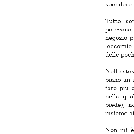
spendere 
Tutto so
potevano 
negozio p
leccornie
delle poc
Nello stes
piano un a
fare più 
nella qua
piede), n
insieme ai
Non mi è 