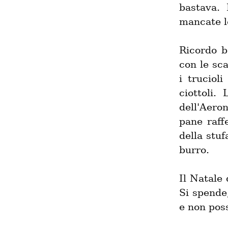
bastava.
mancate l
Ricordo b
con le sca
i truciol
ciottoli.
dell'Aeron
pane raff
della stuf
burro.
Il Natale 
Si spende,
e non poss