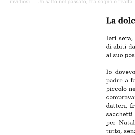
invidiosi
Un salto nel passato, tra sogno e realtà.
La dol
Ieri sera
di abiti d
al suo pos
Io dovev
padre a f
piccolo ne
compravam
datteri, f
sacchetti 
per Natal
tutto, se