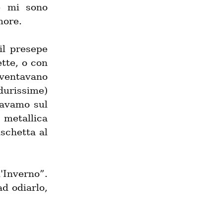
 mi sono 
more.
l presepe 
tte, o con 
ventavano 
urissime) 
mavamo sul 
metallica 
schetta al 
'Inverno”. 
d odiarlo, 