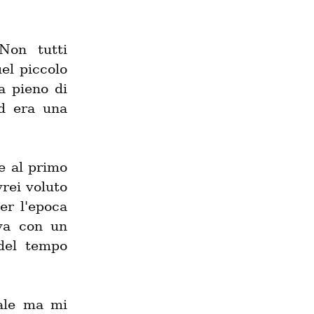
on tutti 
l piccolo 
 pieno di 
d era una 
e al primo 
rei voluto 
r l'epoca 
va con un 
el tempo 
ale ma mi 