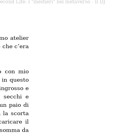
econd Life: I "mestieri" nel metaverso - Il DJ
o atelier 
 che c’era 
 con mio 
in questo 
ingrosso e 
 secchi e 
un paio di 
 la scorta 
ricare il 
 somma da 