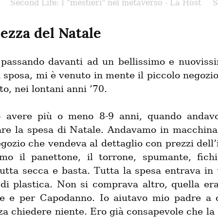
Second Life: I "mestieri" nel metaverso - La Host
S
cezza del Natale
, passando davanti ad un bellissimo e nuovissim
a sposa, mi è venuto in mente il piccolo negozio
to, nei lontani anni ’70.
o avere più o meno 8-9 anni, quando andavo
are la spesa di Natale. Andavamo in macchina 
gozio che vendeva al dettaglio con prezzi dell’
o il panettone, il torrone, spumante, fichi
rutta secca e basta. Tutta la spesa entrava in 
di plastica. Non si comprava altro, quella era
e e per Capodanno. Io aiutavo mio padre a ca
nza chiedere niente. Ero già consapevole che la