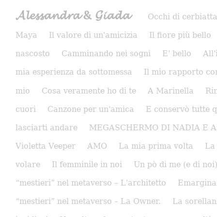
𝓐𝓵𝓮𝓼𝓼𝓪𝓷𝓭𝓻𝓪 & 𝓖𝓲𝓪𝓭𝓪
Occhi di cerbiatt
Maya
Il valore di un'amicizia
Il fiore più bello
nascosto
Camminando nei sogni
E' bello
All
mia esperienza da sottomessa
Il mio rapporto co
mio
Cosa veramente ho di te
A Marinella
Ri
cuori
Canzone per un'amica
E conservò tutte q
lasciarti andare
MEGASCHERMO DI NADIA E 
Violetta Veeper
AMO
La mia prima volta
La
volare
Il femminile in noi
Un pò di me (e di noi
“mestieri” nel metaverso – L'architetto
Emarginazi
“mestieri” nel metaverso – La Owner.
La sorella